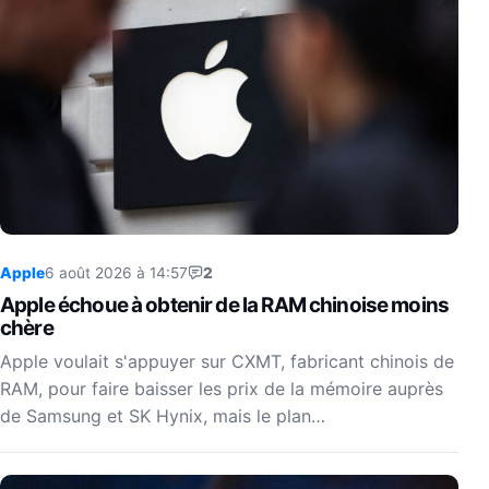
Apple
6 août 2026 à 14:57
2
Apple échoue à obtenir de la RAM chinoise moins
chère
Apple voulait s'appuyer sur CXMT, fabricant chinois de
RAM, pour faire baisser les prix de la mémoire auprès
de Samsung et SK Hynix, mais le plan…