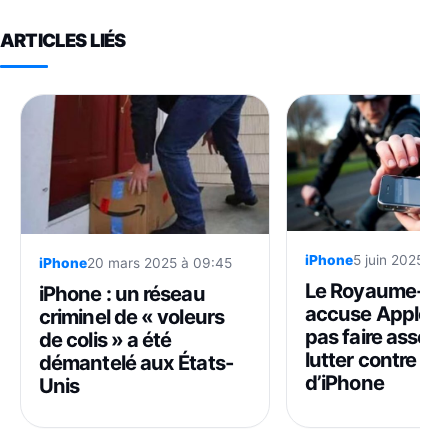
ARTICLES LIÉS
iPhone
5 juin 2025 à 
iPhone
20 mars 2025 à 09:45
Le Royaume-Un
iPhone : un réseau
accuse Apple d
criminel de « voleurs
pas faire assez
de colis » a été
lutter contre les
démantelé aux États-
d’iPhone
Unis