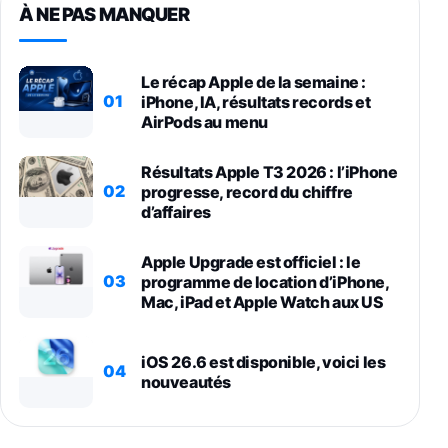
À NE PAS MANQUER
Le récap Apple de la semaine :
01
iPhone, IA, résultats records et
AirPods au menu
Résultats Apple T3 2026 : l’iPhone
02
progresse, record du chiffre
d’affaires
Apple Upgrade est officiel : le
03
programme de location d’iPhone,
Mac, iPad et Apple Watch aux US
iOS 26.6 est disponible, voici les
04
nouveautés