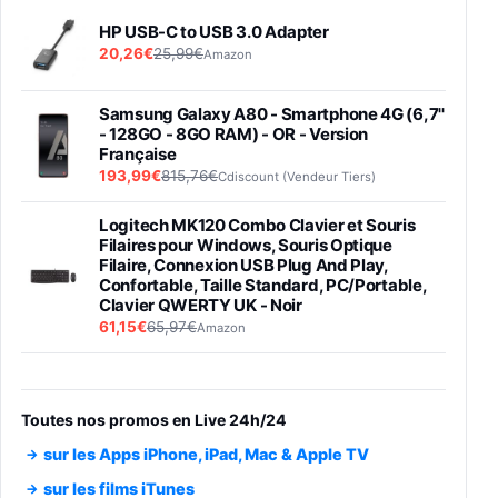
HP USB-C to USB 3.0 Adapter
20,26€
25,99€
Amazon
Samsung Galaxy A80 - Smartphone 4G (6,7''
- 128GO - 8GO RAM) - OR - Version
Française
193,99€
815,76€
Cdiscount (Vendeur Tiers)
Logitech MK120 Combo Clavier et Souris
Filaires pour Windows, Souris Optique
Filaire, Connexion USB Plug And Play,
Confortable, Taille Standard, PC/Portable,
Clavier QWERTY UK - Noir
61,15€
65,97€
Amazon
PIONEER PLX-500 Blanche - Platine vinyle à
entraénement direct 3 vitesses (33-45-78
trs/min) avec pre-ampli intégré et port USB
Toutes nos promos en Live 24h/24
348,99€
384,71€
Amazon
sur les Apps iPhone, iPad, Mac & Apple TV
Smartphone SAMSUNG Galaxy S26 Ultra
sur les films iTunes