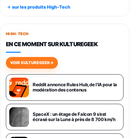
Noir 256Go
sur les produits High-Tech
891,99€
1199€
Fnac (Vendeur Tiers)
Smartphone SAMSUNG Galaxy S26+ Violet
256Go
HIGH-TECH
749,99€
1240,43€
Fnac (Vendeur Tiers)
EN CE MOMENT SUR KULTUREGEEK
Galaxy S26 256 Go Bleu
648,63€
834,71€
Fnac (Vendeur Tiers)
VOIR KULTUREGEEK
→
Samsung Galaxy Miracle Ultra, Smartphone
Android 5G avec Galaxy AI, 512 Go,
Chargeur Secteur Rapide 25W Inclus,
Reddit annonce Rules Hub, de l’IA pour la
modération des contenus
Smartphone déverrouillé, Noir, Version FR
1019€
1399€
Fnac (Vendeur Tiers)
Galaxy S26 Ultra 512 Go Bleu
SpaceX : un étage de Falcon 9 s’est
1019€
1399€
écrasé sur la Lune à près de 8 700 km/h
Fnac (Vendeur Tiers)