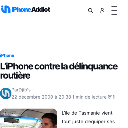
Aller au contenu
iPhone
Addict
iPhone
L’iPhone contre la délinquance
routière
Par
Djib's
22 décembre 2009 à 20:38
·
1 min de lecture
·
1
L’île de Tasmanie vient
tout juste d’équiper ses