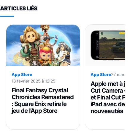
ARTICLES LIÉS
App Store
App Store
27 mars 20
18 février 2025 à 12:25
Apple met à jour
Final Fantasy Crystal
Cut Camera sur
Chronicles Remastered
et Final Cut Pro
: Square Enix retire le
iPad avec des
jeu de l’App Store
nouveautés