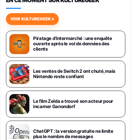
Galaxy S26 256 Go Bleu
648,63€
834,71€
Fnac (Vendeur Tiers)
VOIR KULTUREGEEK
→
Samsung Galaxy Miracle Ultra, Smartphone
Android 5G avec Galaxy AI, 512 Go,
Piratage d’Intermarché : une enquête
Chargeur Secteur Rapide 25W Inclus,
ouverte après le vol de données des
Smartphone déverrouillé, Noir, Version FR
clients
1019€
1399€
Fnac (Vendeur Tiers)
Galaxy S26 Ultra 512 Go Bleu
Les ventes de Switch 2 ont chuté, mais
1019€
1399€
Nintendo reste confiant
Fnac (Vendeur Tiers)
Galaxy S26 Ultra 256 Go Violet
Le film Zelda a trouvé son acteur pour
892€
1199€
Fnac (Vendeur Tiers)
incarner Ganondorf
Philips SHK2000BL - Casque Enfant - Bleu &
Répartiteur Audio 5 Casques, Blanc
24,94€
29,96€
ChatGPT : la version gratuite ne limite
Fnac (Vendeur Tiers)
plus le nombre de messages