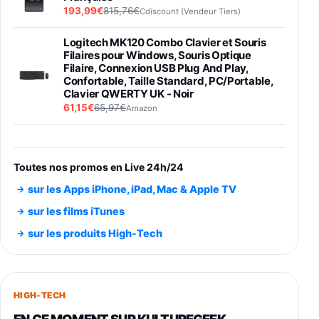
193,99€
815,76€
Cdiscount (Vendeur Tiers)
Logitech MK120 Combo Clavier et Souris
Filaires pour Windows, Souris Optique
Filaire, Connexion USB Plug And Play,
Confortable, Taille Standard, PC/Portable,
Clavier QWERTY UK - Noir
61,15€
65,97€
Amazon
PIONEER PLX-500 Blanche - Platine vinyle à
entraénement direct 3 vitesses (33-45-78
trs/min) avec pre-ampli intégré et port USB
Toutes nos promos en Live 24h/24
348,99€
384,71€
Amazon
sur les Apps iPhone, iPad, Mac & Apple TV
Smartphone SAMSUNG Galaxy S26 Ultra
sur les films iTunes
Noir 256Go
sur les produits High-Tech
891,99€
1199€
Fnac (Vendeur Tiers)
Smartphone SAMSUNG Galaxy S26+ Violet
256Go
HIGH-TECH
749,99€
1240,43€
Fnac (Vendeur Tiers)
EN CE MOMENT SUR KULTUREGEEK