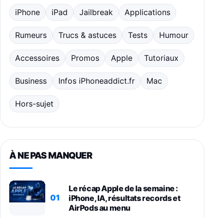
iPhone
iPad
Jailbreak
Applications
Rumeurs
Trucs & astuces
Tests
Humour
Accessoires
Promos
Apple
Tutoriaux
Business
Infos iPhoneaddict.fr
Mac
Hors-sujet
À NE PAS MANQUER
Le récap Apple de la semaine :
01
iPhone, IA, résultats records et
AirPods au menu