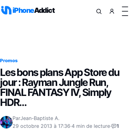
Aller au contenu
iPhone
Addict
Promos
Les bons plans App Store du
jour : Rayman Jungle Run,
FINAL FANTASY IV, Simply
HDR…
Par
Jean-Baptiste A.
29 octobre 2013 à 17:36
·
4 min de lecture
·
1