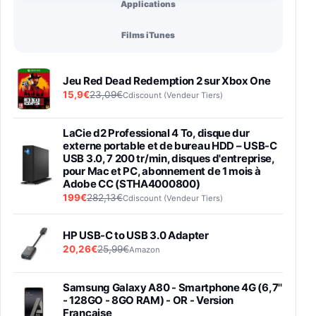
Applications
Films iTunes
Jeu Red Dead Redemption 2 sur Xbox One
15,9€
23,09€
Cdiscount (Vendeur Tiers)
LaCie d2 Professional 4 To, disque dur
externe portable et de bureau HDD – USB-C
USB 3.0, 7 200 tr/min, disques d'entreprise,
pour Mac et PC, abonnement de 1 mois à
Adobe CC (STHA4000800)
199€
282,13€
Cdiscount (Vendeur Tiers)
HP USB-C to USB 3.0 Adapter
20,26€
25,99€
Amazon
Samsung Galaxy A80 - Smartphone 4G (6,7''
- 128GO - 8GO RAM) - OR - Version
Française