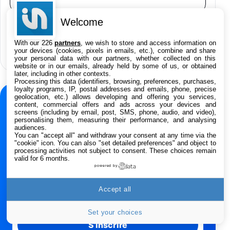
Asus RT-AC59U Routeur sans Fil Double
Bande Gigabit (Serveur et Client VPN, Triple
Welcome
Vlan, Mode Point d'accès et Bridge, contrôle
Reddit annonce Rules Hub, de l’IA pour la
Parental, Qos)
With our 226
partners
, we wish to store and access information on
modération des contenus
39,72€
50,42€
Amazon
your devices (cookies, pixels in emails, etc.), combine and share
your personal data with our partners, whether collected on this
website or in our emails, already held by some of us, or obtained
Panasonic KX-TG6822 Téléphones Sans fil
later, including in other contexts.
Répondeur Ecran [Version Française]
Processing this data (identifiers, browsing, preferences, purchases,
31,67€
47,96€
Amazon
loyalty programs, IP, postal addresses and emails, phone, precise
geolocation, etc.) allows developing and offering you services,
NEWSLETTER
content, commercial offers and ads across your devices and
screens (including by email, post, SMS, phone, audio, and video),
Smartphone APPLE iPhone 15 Noir 128Go
Ne manquez rien de
personalising them, measuring their performance, and analysing
489,99€
499,99€
Boulanger
audiences.
l’actualité Apple
You can "accept all" and withdraw your consent at any time via the
"cookie" icon
. You can also "set detailed preferences" and object to
processing activities not subject to consent. These choices remain
Recevez les dernières news, rumeurs, tests et
Smartphone APPLE iPhone 15 Bleu 128Go
valid for 6 months.
bons plans chaque semaine.
powered by
489,99€
499,99€
Boulanger
Accept all
Adresse e-mail
Samsung Galaxy A56 5G, Smartphone
Android, 128 Go, Smartphone déverrouillé,
Set your choices
Gris
S’inscrire
284,99€
431,39€
Cdiscount (Vendeur Tiers)