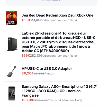
Jeu Red Dead Redemption 2 sur Xbox One
15,9€
23,09€
Cdiscount (Vendeur Tiers)
LaCie d2 Professional 4 To, disque dur
externe portable et de bureau HDD – USB-C
USB 3.0, 7 200 tr/min, disques d'entreprise,
pour Mac et PC, abonnement de 1 mois à
Adobe CC (STHA4000800)
199€
282,13€
Cdiscount (Vendeur Tiers)
HP USB-C to USB 3.0 Adapter
20,26€
25,99€
Amazon
Samsung Galaxy A80 - Smartphone 4G (6,7''
- 128GO - 8GO RAM) - OR - Version
Française
193,99€
815,76€
Cdiscount (Vendeur Tiers)