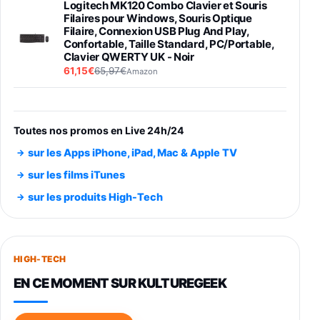
Logitech MK120 Combo Clavier et Souris
Filaires pour Windows, Souris Optique
Filaire, Connexion USB Plug And Play,
Confortable, Taille Standard, PC/Portable,
Clavier QWERTY UK - Noir
61,15€
65,97€
Amazon
PIONEER PLX-500 Blanche - Platine vinyle à
entraénement direct 3 vitesses (33-45-78
trs/min) avec pre-ampli intégré et port USB
Toutes nos promos en Live 24h/24
348,99€
384,71€
Amazon
sur les Apps iPhone, iPad, Mac & Apple TV
Smartphone SAMSUNG Galaxy S26 Ultra
sur les films iTunes
Noir 256Go
sur les produits High-Tech
891,99€
1199€
Fnac (Vendeur Tiers)
Smartphone SAMSUNG Galaxy S26+ Violet
256Go
HIGH-TECH
749,99€
1240,43€
Fnac (Vendeur Tiers)
EN CE MOMENT SUR KULTUREGEEK
Galaxy S26 256 Go Bleu
648,63€
834,71€
Fnac (Vendeur Tiers)