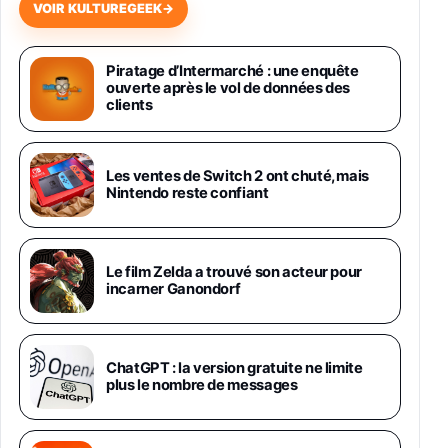
VOIR KULTUREGEEK
→
Samsung Galaxy Miracle Ultra, Smartphone
Android 5G avec Galaxy AI, 512 Go,
Piratage d’Intermarché : une enquête
Chargeur Secteur Rapide 25W Inclus,
ouverte après le vol de données des
Smartphone déverrouillé, Noir, Version FR
clients
1019€
1399€
Fnac (Vendeur Tiers)
Galaxy S26 Ultra 512 Go Bleu
Les ventes de Switch 2 ont chuté, mais
1019€
1399€
Nintendo reste confiant
Fnac (Vendeur Tiers)
Galaxy S26 Ultra 256 Go Violet
Le film Zelda a trouvé son acteur pour
892€
1199€
Fnac (Vendeur Tiers)
incarner Ganondorf
Philips SHK2000BL - Casque Enfant - Bleu &
Répartiteur Audio 5 Casques, Blanc
24,94€
29,96€
ChatGPT : la version gratuite ne limite
Fnac (Vendeur Tiers)
plus le nombre de messages
Asus RT-AC59U Routeur sans Fil Double
Bande Gigabit (Serveur et Client VPN, Triple
Vlan, Mode Point d'accès et Bridge, contrôle