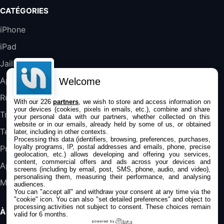
CATÉGORIES
DeLonghi ECAM290.22.b
iPhone
357,4€
389,7€
Cdiscount (Vendeur Tiers)
iPad
Jailbreak
Jeu FIFA 20 sur PC (code à télécharger)
45,98€
57,99€
Rue Du Commerce (Vendeur Tiers)
Applications
Welcome
Rumeurs
With our 226
partners
, we wish to store and access information on
your devices (cookies, pixels in emails, etc.), combine and share
Trucs & astuces
your personal data with our partners, whether collected on this
website or in our emails, already held by some of us, or obtained
Tests
later, including in other contexts.
Processing this data (identifiers, browsing, preferences, purchases,
loyalty programs, IP, postal addresses and emails, phone, precise
Promos
geolocation, etc.) allows developing and offering you services,
content, commercial offers and ads across your devices and
Apple
screens (including by email, post, SMS, phone, audio, and video),
personalising them, measuring their performance, and analysing
Mac
audiences.
You can "accept all" and withdraw your consent at any time via the
"cookie" icon
. You can also "set detailed preferences" and object to
processing activities not subject to consent. These choices remain
À PROPOS
valid for 6 months.
powered by