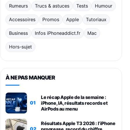
Rumeurs
Trucs & astuces
Tests
Humour
Accessoires
Promos
Apple
Tutoriaux
Business
Infos iPhoneaddict.fr
Mac
Hors-sujet
À NE PAS MANQUER
Le récap Apple de la semaine :
01
iPhone, IA, résultats records et
AirPods au menu
Résultats Apple T3 2026 : l’iPhone
02
progresse, record du chiffre