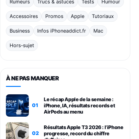
Rumeurs
Trucs & astuces
Tests
Humour
Accessoires
Promos
Apple
Tutoriaux
Business
Infos iPhoneaddict.fr
Mac
Hors-sujet
À NE PAS MANQUER
Le récap Apple de la semaine :
01
iPhone, IA, résultats records et
AirPods au menu
Résultats Apple T3 2026 : l’iPhone
02
progresse, record du chiffre