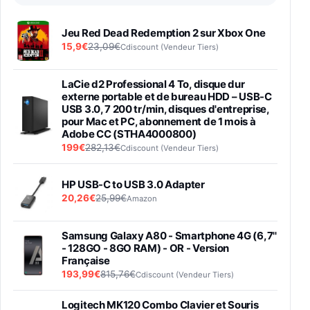
Jeu Red Dead Redemption 2 sur Xbox One
15,9€
23,09€
Cdiscount (Vendeur Tiers)
LaCie d2 Professional 4 To, disque dur
externe portable et de bureau HDD – USB-C
USB 3.0, 7 200 tr/min, disques d'entreprise,
pour Mac et PC, abonnement de 1 mois à
Adobe CC (STHA4000800)
199€
282,13€
Cdiscount (Vendeur Tiers)
HP USB-C to USB 3.0 Adapter
20,26€
25,99€
Amazon
Samsung Galaxy A80 - Smartphone 4G (6,7''
- 128GO - 8GO RAM) - OR - Version
Française
193,99€
815,76€
Cdiscount (Vendeur Tiers)
Logitech MK120 Combo Clavier et Souris