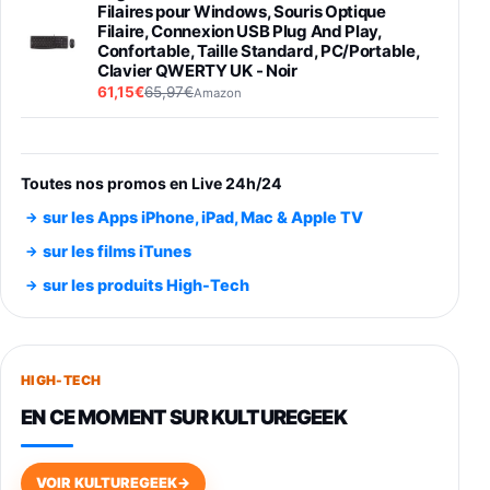
Filaires pour Windows, Souris Optique
Filaire, Connexion USB Plug And Play,
Confortable, Taille Standard, PC/Portable,
Clavier QWERTY UK - Noir
61,15€
65,97€
Amazon
PIONEER PLX-500 Blanche - Platine vinyle à
entraénement direct 3 vitesses (33-45-78
trs/min) avec pre-ampli intégré et port USB
Toutes nos promos en Live 24h/24
348,99€
384,71€
Amazon
sur les Apps iPhone, iPad, Mac & Apple TV
Smartphone SAMSUNG Galaxy S26 Ultra
sur les films iTunes
Noir 256Go
sur les produits High-Tech
891,99€
1199€
Fnac (Vendeur Tiers)
Smartphone SAMSUNG Galaxy S26+ Violet
256Go
HIGH-TECH
749,99€
1240,43€
Fnac (Vendeur Tiers)
EN CE MOMENT SUR KULTUREGEEK
Galaxy S26 256 Go Bleu
648,63€
834,71€
Fnac (Vendeur Tiers)
VOIR KULTUREGEEK
→