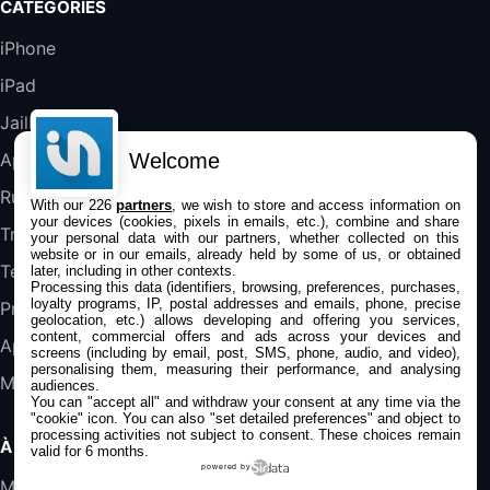
CATÉGORIES
DeLonghi ECAM290.22.b
iPhone
357,4€
389,7€
Cdiscount (Vendeur Tiers)
iPad
Jailbreak
Jeu FIFA 20 sur PC (code à télécharger)
45,98€
57,99€
Rue Du Commerce (Vendeur Tiers)
Welcome
Applications
Rumeurs
With our 226
partners
, we wish to store and access information on
your devices (cookies, pixels in emails, etc.), combine and share
Trucs & astuces
your personal data with our partners, whether collected on this
website or in our emails, already held by some of us, or obtained
Tests
later, including in other contexts.
Processing this data (identifiers, browsing, preferences, purchases,
loyalty programs, IP, postal addresses and emails, phone, precise
Promos
geolocation, etc.) allows developing and offering you services,
content, commercial offers and ads across your devices and
Apple
screens (including by email, post, SMS, phone, audio, and video),
personalising them, measuring their performance, and analysing
Mac
audiences.
You can "accept all" and withdraw your consent at any time via the
"cookie" icon
. You can also "set detailed preferences" and object to
processing activities not subject to consent. These choices remain
À PROPOS
valid for 6 months.
powered by
Mentions légales