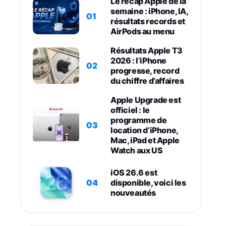
Le récap Apple de la
semaine : iPhone, IA,
01
résultats records et
AirPods au menu
Résultats Apple T3
2026 : l’iPhone
02
progresse, record
du chiffre d’affaires
Apple Upgrade est
officiel : le
programme de
03
location d’iPhone,
Mac, iPad et Apple
Watch aux US
iOS 26.6 est
04
disponible, voici les
nouveautés