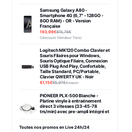
Samsung Galaxy A80 -
Smartphone 4G (6,7'' - 128GO -
8GO RAM) - OR - Version
Française
193,99€
815,76€
Cdiscount (Vendeur Tiers)
Logitech MK120 Combo Clavier et
Souris Filaires pour Windows,
Souris Optique Filaire, Connexion
USB Plug And Play, Confortable,
Taille Standard, PC/Portable,
Clavier QWERTY UK - Noir
61,15€
65,97€
Amazon
PIONEER PLX-500 Blanche -
Platine vinyle à entraénement
direct 3 vitesses (33-45-78
trs/min) avec pre-ampli intégré et
port USB
348,99€
384,71€
Amazon
Toutes nos promos en Live 24h/24