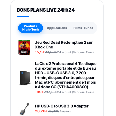
BONS PLANS LIVE 24H/24
Produits
Applications
Films iTunes
High-Tech
Jeu Red Dead Redemption 2 sur
Xbox One
15,9€
23,09€
Cdiscount (Vendeur Tiers)
LaCie d2 Professional 4 To, disque
dur externe portable et de bureau
HDD – USB-C USB 3.0, 7 200
tr/min, disques d'entreprise, pour
Mac et PC, abonnement de 1 mois
à Adobe CC (STHA4000800)
199€
282,13€
Cdiscount (Vendeur Tiers)
HP USB-C to USB 3.0 Adapter
20,26€
25,99€
Amazon