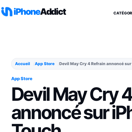
Aller au contenu
iPhone
Addict
CATÉGOR
Accueil
App Store
Devil May Cry 4 Refrain annoncé sur
App Store
Devil May Cry 4
annoncé sur iP
Touch