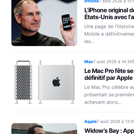
iPhone
7 août 2026 à 15:
L’iPhone original 
États-Unis avec l’a
Une page de l'histoire
Mobile a définitiveme
les…
Mac
7 août 2026 à 14:30
Le Mac Pro fête s
définitif par Apple
Le Mac Pro célèbre auj
présentait sa premièr
achevant alors…
Apple
7 août 2026 à 13:0
Widow’s Bay : Appl