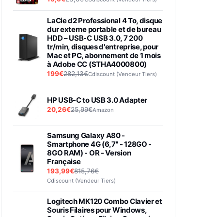
LaCie d2 Professional 4 To, disque
dur externe portable et de bureau
HDD – USB-C USB 3.0, 7 200
tr/min, disques d'entreprise, pour
Mac et PC, abonnement de 1 mois
à Adobe CC (STHA4000800)
199€
282,13€
Cdiscount (Vendeur Tiers)
HP USB-C to USB 3.0 Adapter
20,26€
25,99€
Amazon
Samsung Galaxy A80 -
Smartphone 4G (6,7'' - 128GO -
8GO RAM) - OR - Version
Française
193,99€
815,76€
Cdiscount (Vendeur Tiers)
Logitech MK120 Combo Clavier et
Souris Filaires pour Windows,