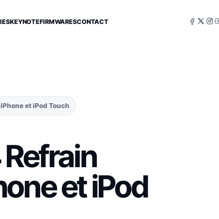
IES
KEYNOTE
FIRMWARES
CONTACT
 iPhone et iPod Touch
 Refrain
hone et iPod