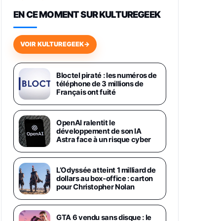
648,63€
834,71€
Fnac (Vendeur Tiers)
EN CE MOMENT SUR KULTUREGEEK
Samsung Galaxy Miracle Ultra,
Smartphone Android 5G avec
VOIR KULTUREGEEK
→
Galaxy AI, 512 Go, Chargeur
Secteur Rapide 25W Inclus,
Smartphone déverrouillé, Noir,
Version FR
Bloctel piraté : les numéros de
1019€
1399€
téléphone de 3 millions de
Fnac (Vendeur Tiers)
Français ont fuité
Galaxy S26 Ultra 512 Go Bleu
1019€
1399€
Fnac (Vendeur Tiers)
OpenAI ralentit le
développement de son IA
Astra face à un risque cyber
Galaxy S26 Ultra 256 Go Violet
892€
1199€
Fnac (Vendeur Tiers)
L’Odyssée atteint 1 milliard de
dollars au box-office : carton
Philips SHK2000BL - Casque
pour Christopher Nolan
Enfant - Bleu & Répartiteur Audio
5 Casques, Blanc
24,94€
29,96€
Fnac (Vendeur Tiers)
GTA 6 vendu sans disque : le