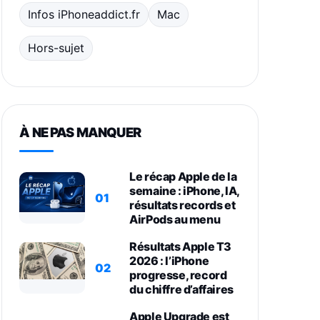
Infos iPhoneaddict.fr
Mac
Hors-sujet
À NE PAS MANQUER
Le récap Apple de la
semaine : iPhone, IA,
01
résultats records et
AirPods au menu
Résultats Apple T3
2026 : l’iPhone
02
progresse, record
du chiffre d’affaires
Apple Upgrade est