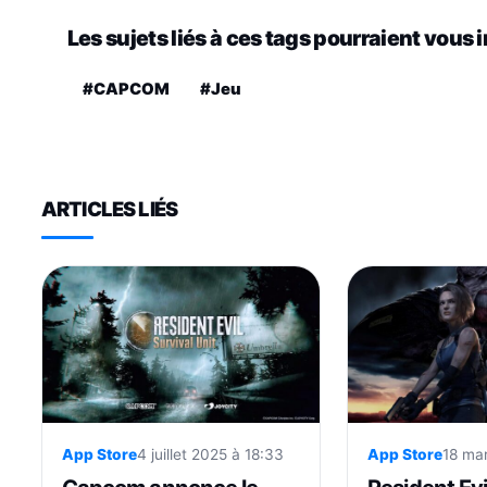
Les sujets liés à ces tags pourraient vous 
#CAPCOM
#Jeu
ARTICLES LIÉS
App Store
4 juillet 2025 à 18:33
App Store
18 ma