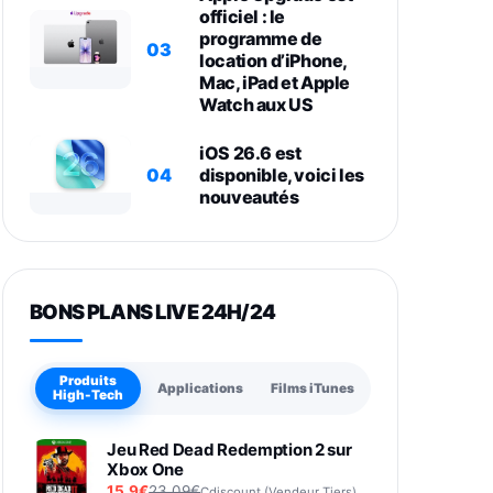
officiel : le
programme de
03
location d’iPhone,
Mac, iPad et Apple
Watch aux US
iOS 26.6 est
04
disponible, voici les
nouveautés
BONS PLANS LIVE 24H/24
Produits
Applications
Films iTunes
High-Tech
Jeu Red Dead Redemption 2 sur
Xbox One
15,9€
23,09€
Cdiscount (Vendeur Tiers)