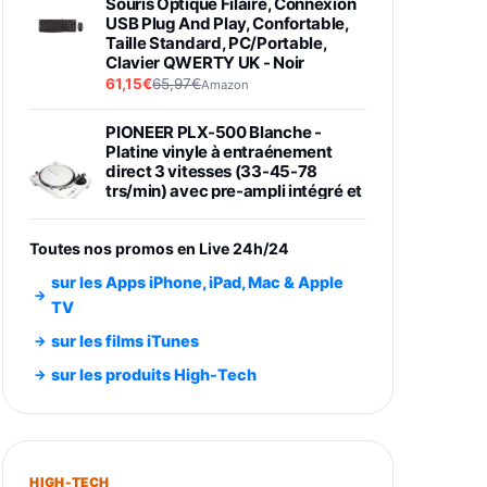
Souris Optique Filaire, Connexion
USB Plug And Play, Confortable,
Taille Standard, PC/Portable,
Clavier QWERTY UK - Noir
61,15€
65,97€
Amazon
PIONEER PLX-500 Blanche -
Platine vinyle à entraénement
direct 3 vitesses (33-45-78
trs/min) avec pre-ampli intégré et
port USB
348,99€
384,71€
Amazon
Toutes nos promos en Live 24h/24
Smartphone SAMSUNG Galaxy
sur les Apps iPhone, iPad, Mac & Apple
S26 Ultra Noir 256Go
TV
891,99€
1199€
Fnac (Vendeur Tiers)
sur les films iTunes
Smartphone SAMSUNG Galaxy
sur les produits High-Tech
S26+ Violet 256Go
749,99€
1240,43€
Fnac (Vendeur Tiers)
Galaxy S26 256 Go Bleu
HIGH-TECH