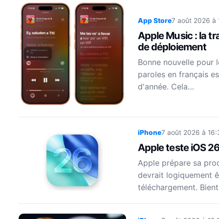
App Store
7 août 2026 à 
Apple Music : la t
de déploiement
Bonne nouvelle pour le
paroles en français e
d'année. Cela…
iPhone
7 août 2026 à 16:
Apple teste iOS 26
Apple prépare sa proch
devrait logiquement êt
téléchargement. Bient