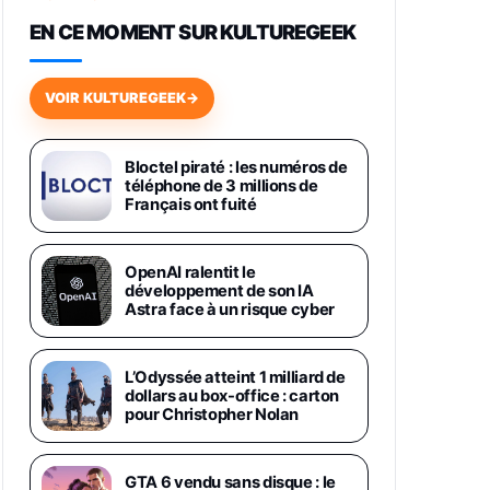
648,63€
834,71€
Fnac (Vendeur Tiers)
EN CE MOMENT SUR KULTUREGEEK
Samsung Galaxy Miracle Ultra,
Smartphone Android 5G avec
VOIR KULTUREGEEK
→
Galaxy AI, 512 Go, Chargeur
Secteur Rapide 25W Inclus,
Smartphone déverrouillé, Noir,
Version FR
Bloctel piraté : les numéros de
1019€
1399€
téléphone de 3 millions de
Fnac (Vendeur Tiers)
Français ont fuité
Galaxy S26 Ultra 512 Go Bleu
1019€
1399€
Fnac (Vendeur Tiers)
OpenAI ralentit le
développement de son IA
Astra face à un risque cyber
Galaxy S26 Ultra 256 Go Violet
892€
1199€
Fnac (Vendeur Tiers)
L’Odyssée atteint 1 milliard de
dollars au box-office : carton
Philips SHK2000BL - Casque
pour Christopher Nolan
Enfant - Bleu & Répartiteur Audio
5 Casques, Blanc
24,94€
29,96€
Fnac (Vendeur Tiers)
GTA 6 vendu sans disque : le