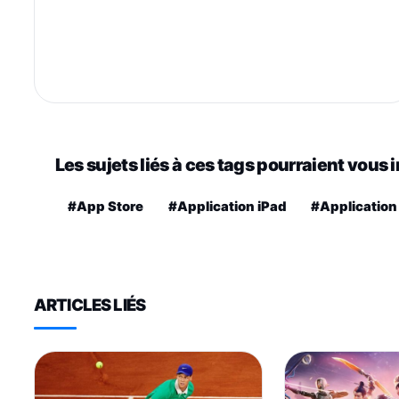
Les sujets liés à ces tags pourraient vous 
#App Store
#Application iPad
#Application
ARTICLES LIÉS