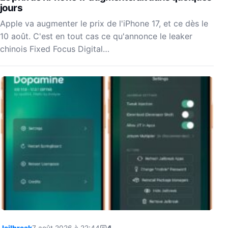
jours
Apple va augmenter le prix de l'iPhone 17, et ce dès le
10 août. C'est en tout cas ce qu'annonce le leaker
chinois Fixed Focus Digital…
Jailbreak
7 août 2026 à 22:44
4