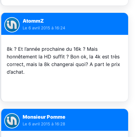
AtommZ
Le
6 avril 2015 à 16:24
8k ? Et l’année prochaine du 16k ? Mais
honnêtement la HD suffit ? Bon ok, la 4k est très
correct, mais la 8k changerai quoi? A part le prix
d’achat.
Monsieur Pomme
Le
6 avril 2015 à 16:28