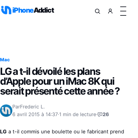
Aller au contenu
iPhone
Addict
Mac
LG a t-il dévoilé les plans
d’Apple pour un iMac 8K qui
serait présenté cette année ?
Par
Frederic L.
6 avril 2015 à 14:37
·
1 min de lecture
·
26
LG
a t-il commis une boulette ou le fabricant prend