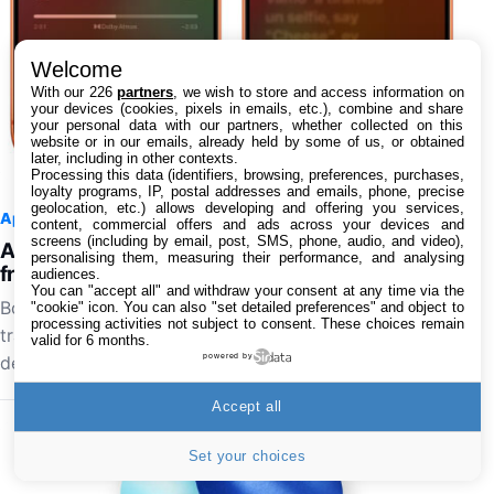
Welcome
With our 226
partners
, we wish to store and access information on
your devices (cookies, pixels in emails, etc.), combine and share
your personal data with our partners, whether collected on this
website or in our emails, already held by some of us, or obtained
later, including in other contexts.
Processing this data (identifiers, browsing, preferences, purchases,
loyalty programs, IP, postal addresses and emails, phone, precise
geolocation, etc.) allows developing and offering you services,
App Store
7 août 2026 à 18:46
2
content, commercial offers and ads across your devices and
screens (including by email, post, SMS, phone, audio, and video),
Apple Music : la traduction des paroles en
personalising them, measuring their performance, and analysing
français est en cours de déploiement
audiences.
You can "accept all" and withdraw your consent at any time via the
Bonne nouvelle pour les utilisateurs d'Apple Music : la
"cookie" icon
. You can also "set detailed preferences" and object to
processing activities not subject to consent. These choices remain
traduction des paroles en français est en cours de
valid for 6 months.
déploiement, après un test en début d'année. Cela…
powered by
Accept all
Set your choices