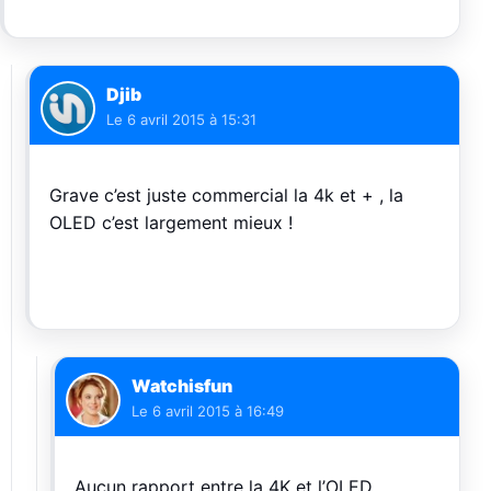
Djib
Le
6 avril 2015 à 15:31
Grave c’est juste commercial la 4k et + , la
OLED c’est largement mieux !
Watchisfun
Le
6 avril 2015 à 16:49
Aucun rapport entre la 4K et l’OLED….