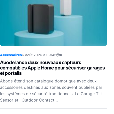
Accessoires
6 août 2026 à 09:45
0
Abode lance deux nouveaux capteurs
compatibles Apple Home pour sécuriser garages
et portails
Abode étend son catalogue domotique avec deux
accessoires destinés aux zones souvent oubliées par
les systèmes de sécurité traditionnels. Le Garage Tilt
Sensor et l'Outdoor Contact…