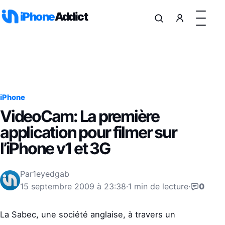
Aller au contenu
iPhone
Addict
iPhone
VideoCam: La première
application pour filmer sur
l’iPhone v1 et 3G
Par
1eyedgab
15 septembre 2009 à 23:38
·
1 min de lecture
·
0
La Sabec, une société anglaise, à travers un