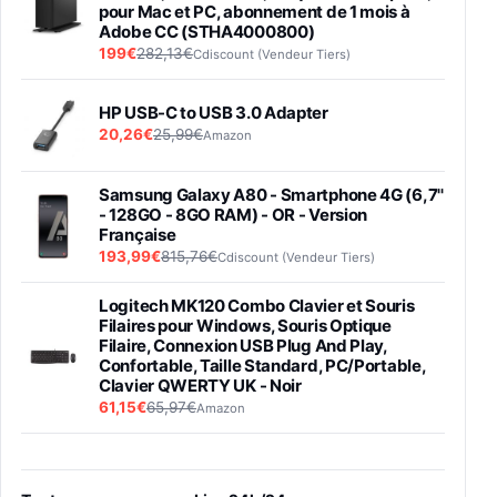
pour Mac et PC, abonnement de 1 mois à
Adobe CC (STHA4000800)
199€
282,13€
Cdiscount (Vendeur Tiers)
HP USB-C to USB 3.0 Adapter
20,26€
25,99€
Amazon
Samsung Galaxy A80 - Smartphone 4G (6,7''
- 128GO - 8GO RAM) - OR - Version
Française
193,99€
815,76€
Cdiscount (Vendeur Tiers)
Logitech MK120 Combo Clavier et Souris
Filaires pour Windows, Souris Optique
Filaire, Connexion USB Plug And Play,
Confortable, Taille Standard, PC/Portable,
Clavier QWERTY UK - Noir
61,15€
65,97€
Amazon
PIONEER PLX-500 Blanche - Platine vinyle à
entraénement direct 3 vitesses (33-45-78
trs/min) avec pre-ampli intégré et port USB