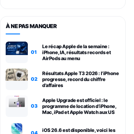
À NE PAS MANQUER
Le récap Apple de la semaine :
01
iPhone, IA, résultats records et
AirPods au menu
Résultats Apple T3 2026 : l’iPhone
02
progresse, record du chiffre
d’affaires
Apple Upgrade est officiel : le
03
programme de location d’iPhone,
Mac, iPad et Apple Watch aux US
iOS 26.6 est disponible, voici les
04