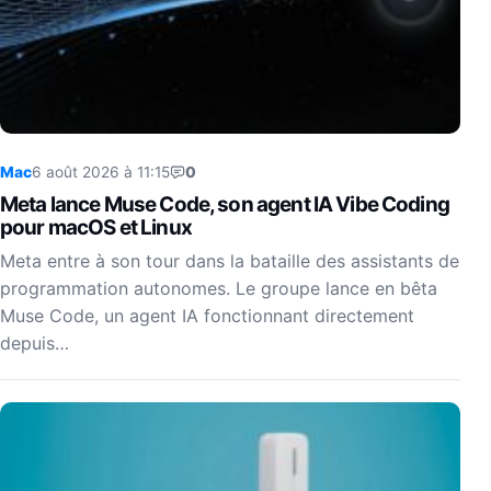
Mac
6 août 2026 à 11:15
0
Meta lance Muse Code, son agent IA Vibe Coding
pour macOS et Linux
Meta entre à son tour dans la bataille des assistants de
programmation autonomes. Le groupe lance en bêta
Muse Code, un agent IA fonctionnant directement
depuis…