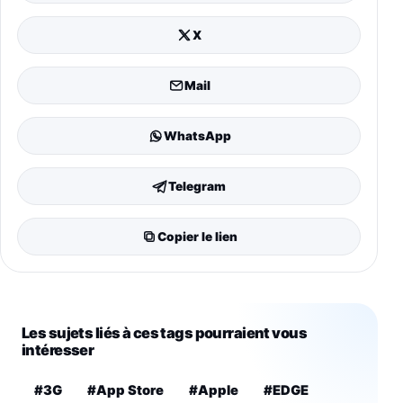
X
Mail
WhatsApp
Telegram
Copier le lien
Les sujets liés à ces tags pourraient vous
intéresser
#3G
#App Store
#Apple
#EDGE