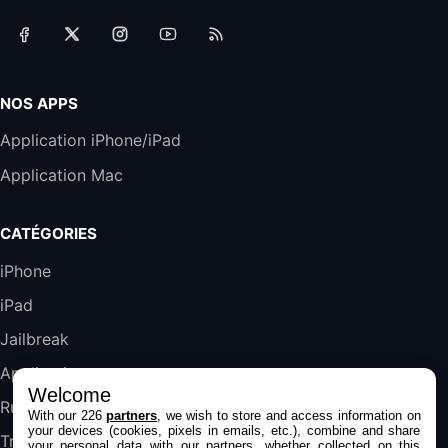
31,87€
88,29€
Amazon
Accessoire iRobot Roomba - Kit de
Rémplacement Roomba Séries 600
19,9€
23,99€
Amazon
NOS APPS
Harman Kardon SoundSticks 5 Haut-Parleur
Application iPhone/iPad
Bluetooth, Noir
Application Mac
289,47€
317,71€
Boulanger
Galaxy S25 FE 6,7\" 5G Nano SIM 128 Go
CATÉGORIES
Blanc
489,99€
647,51€
Fnac (Vendeur Tiers)
iPhone
iPad
DeLonghi ECAM290.22.b
357,4€
389,7€
Cdiscount (Vendeur Tiers)
Jailbreak
Applications
Welcome
Jeu FIFA 20 sur PC (code à télécharger)
Rumeurs
With our 226
partners
, we wish to store and access information on
45,98€
57,99€
Rue Du Commerce (Vendeur Tiers)
your devices (cookies, pixels in emails, etc.), combine and share
Trucs & astuces
your personal data with our partners, whether collected on this