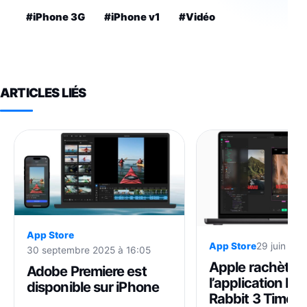
#iPhone 3G
#iPhone v1
#Vidéo
ARTICLES LIÉS
App Store
App Store
29 juin 202
30 septembre 2025 à 16:05
Apple rachète
Adobe Premiere est
l’application Pla
disponible sur iPhone
Rabbit 3 Times