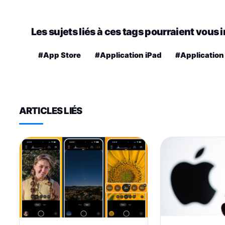
Les sujets liés à ces tags pourraient vous 
#App Store
#Application iPad
#Application
ARTICLES LIÉS