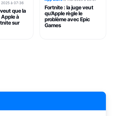
i 2025 à 07:36
Fortnite : la juge veut
veut que la
qu’Apple règle le
e Apple à
problème avec Epic
tnite sur
Games