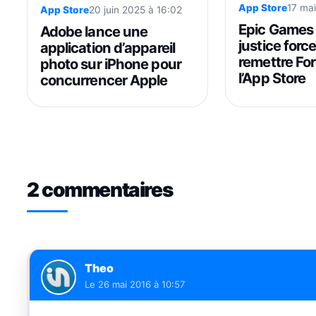
App Store
17 ma
App Store
20 juin 2025 à 16:02
Epic Games 
Adobe lance une
justice forc
application d’appareil
remettre For
photo sur iPhone pour
l’App Store
concurrencer Apple
2 commentaires
Theo
Le
26 mai 2016 à 10:57