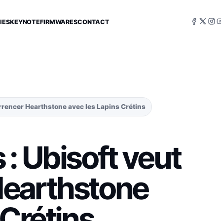
IES
KEYNOTE
FIRMWARES
CONTACT
rrencer Hearthstone avec les Lapins Crétins
: Ubisoft veut
Hearthstone
 Crétins