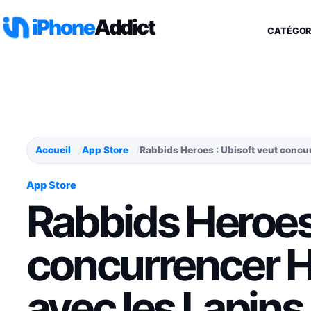
Aller au contenu
iPhone
Addict
CATÉGOR
Accueil
App Store
Rabbids Heroes : Ubisoft veut concu
App Store
Rabbids Heroes 
concurrencer 
avec les Lapins