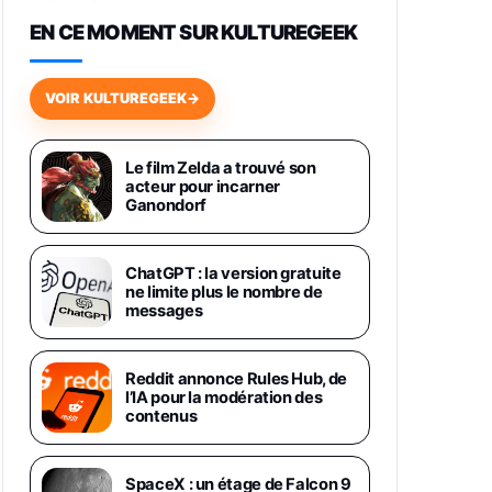
648,63€
834,71€
Fnac (Vendeur Tiers)
EN CE MOMENT SUR KULTUREGEEK
Samsung Galaxy Miracle Ultra,
Smartphone Android 5G avec
VOIR KULTUREGEEK
→
Galaxy AI, 512 Go, Chargeur
Secteur Rapide 25W Inclus,
Smartphone déverrouillé, Noir,
Version FR
Le film Zelda a trouvé son
1019€
1399€
acteur pour incarner
Fnac (Vendeur Tiers)
Ganondorf
Galaxy S26 Ultra 512 Go Bleu
1019€
1399€
Fnac (Vendeur Tiers)
ChatGPT : la version gratuite
ne limite plus le nombre de
messages
Galaxy S26 Ultra 256 Go Violet
892€
1199€
Fnac (Vendeur Tiers)
Reddit annonce Rules Hub, de
l’IA pour la modération des
Philips SHK2000BL - Casque
contenus
Enfant - Bleu & Répartiteur Audio
5 Casques, Blanc
24,94€
29,96€
Fnac (Vendeur Tiers)
SpaceX : un étage de Falcon 9