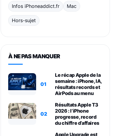
Infos iPhoneaddict.fr
Mac
Hors-sujet
À NE PAS MANQUER
Le récap Apple de la
semaine : iPhone, IA,
01
résultats records et
AirPods au menu
Résultats Apple T3
2026 : l’iPhone
02
progresse, record
du chiffre d’affaires
Apple Upgrade est