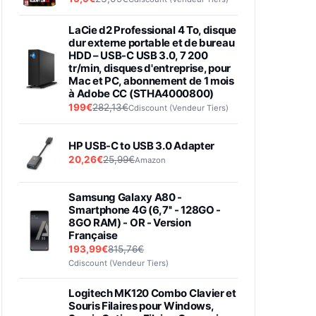
LaCie d2 Professional 4 To, disque
dur externe portable et de bureau
HDD – USB-C USB 3.0, 7 200
tr/min, disques d'entreprise, pour
Mac et PC, abonnement de 1 mois
à Adobe CC (STHA4000800)
199€
282,13€
Cdiscount (Vendeur Tiers)
HP USB-C to USB 3.0 Adapter
20,26€
25,99€
Amazon
Samsung Galaxy A80 -
Smartphone 4G (6,7'' - 128GO -
8GO RAM) - OR - Version
Française
193,99€
815,76€
Cdiscount (Vendeur Tiers)
Logitech MK120 Combo Clavier et
Souris Filaires pour Windows,