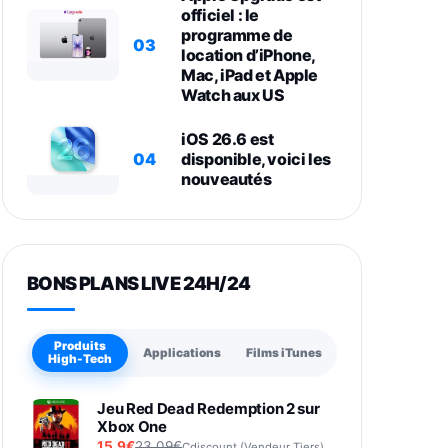
officiel : le
programme de
03
location d’iPhone,
Mac, iPad et Apple
Watch aux US
iOS 26.6 est
04
disponible, voici les
nouveautés
BONS PLANS LIVE 24H/24
Produits
Applications
Films iTunes
High-Tech
Jeu Red Dead Redemption 2 sur
Xbox One
15,9€
23,09€
Cdiscount (Vendeur Tiers)