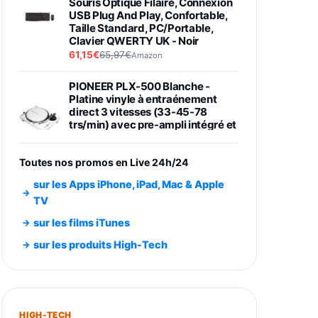
Souris Optique Filaire, Connexion
USB Plug And Play, Confortable,
Taille Standard, PC/Portable,
Clavier QWERTY UK - Noir
61,15€
65,97€
Amazon
PIONEER PLX-500 Blanche -
Platine vinyle à entraénement
direct 3 vitesses (33-45-78
trs/min) avec pre-ampli intégré et
port USB
348,99€
384,71€
Amazon
Toutes nos promos en Live 24h/24
Smartphone SAMSUNG Galaxy
sur les Apps iPhone, iPad, Mac & Apple
S26 Ultra Noir 256Go
TV
891,99€
1199€
Fnac (Vendeur Tiers)
sur les films iTunes
Smartphone SAMSUNG Galaxy
sur les produits High-Tech
S26+ Violet 256Go
749,99€
1240,43€
Fnac (Vendeur Tiers)
Galaxy S26 256 Go Bleu
HIGH-TECH