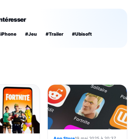
intéresser
 iPhone
#Jeu
#Trailer
#Ubisoft
App Store
19 mai 2025 à 20:37