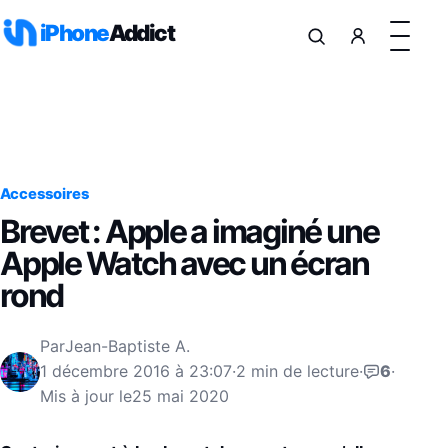
Aller au contenu
iPhone
Addict
Accessoires
Brevet : Apple a imaginé une
Apple Watch avec un écran
rond
Par
Jean-Baptiste A.
1 décembre 2016 à 23:07
·
2 min de lecture
·
6
·
Mis à jour le
25 mai 2020