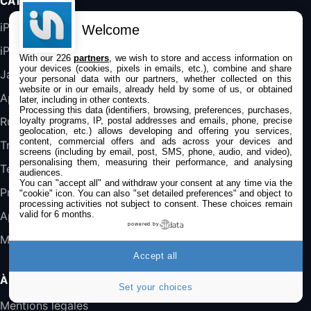
CATÉGORIES
Blanc
489,99€
647,51€
Fnac (Vendeur Tiers)
iPhone
Welcome
iPad
DeLonghi ECAM290.22.b
With our 226
partners
, we wish to store and access information on
your devices (cookies, pixels in emails, etc.), combine and share
357,4€
389,7€
Cdiscount (Vendeur Tiers)
Jailbreak
your personal data with our partners, whether collected on this
website or in our emails, already held by some of us, or obtained
Applications
later, including in other contexts.
Processing this data (identifiers, browsing, preferences, purchases,
Jeu FIFA 20 sur PC (code à télécharger)
Rumeurs
loyalty programs, IP, postal addresses and emails, phone, precise
45,98€
57,99€
Rue Du Commerce (Vendeur Tiers)
geolocation, etc.) allows developing and offering you services,
content, commercial offers and ads across your devices and
Trucs & astuces
screens (including by email, post, SMS, phone, audio, and video),
personalising them, measuring their performance, and analysing
Tests
audiences.
You can "accept all" and withdraw your consent at any time via the
Promos
"cookie" icon
. You can also "set detailed preferences" and object to
processing activities not subject to consent. These choices remain
valid for 6 months.
Apple
powered by
Mac
Accept all
À PROPOS
Set your choices
Mentions légales