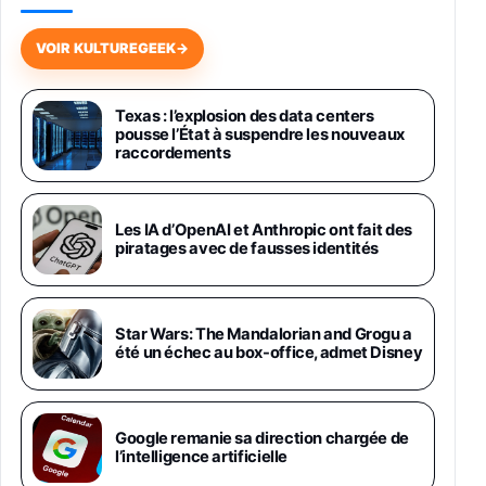
Galaxy S26 256 Go Bleu
648,63€
834,71€
Fnac (Vendeur Tiers)
VOIR KULTUREGEEK
→
Samsung Galaxy Miracle Ultra, Smartphone
Android 5G avec Galaxy AI, 512 Go,
Texas : l’explosion des data centers
Chargeur Secteur Rapide 25W Inclus,
pousse l’État à suspendre les nouveaux
Smartphone déverrouillé, Noir, Version FR
raccordements
1019€
1399€
Fnac (Vendeur Tiers)
Galaxy S26 Ultra 512 Go Bleu
Les IA d’OpenAI et Anthropic ont fait des
1019€
1399€
piratages avec de fausses identités
Fnac (Vendeur Tiers)
Galaxy S26 Ultra 256 Go Violet
Star Wars: The Mandalorian and Grogu a
892€
1199€
Fnac (Vendeur Tiers)
été un échec au box-office, admet Disney
Philips SHK2000BL - Casque Enfant - Bleu &
Répartiteur Audio 5 Casques, Blanc
24,94€
29,96€
Google remanie sa direction chargée de
Fnac (Vendeur Tiers)
l’intelligence artificielle
Asus RT-AC59U Routeur sans Fil Double