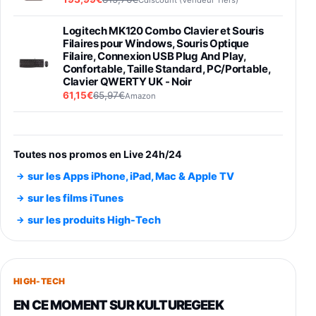
Logitech MK120 Combo Clavier et Souris
Filaires pour Windows, Souris Optique
Filaire, Connexion USB Plug And Play,
Confortable, Taille Standard, PC/Portable,
Clavier QWERTY UK - Noir
61,15€
65,97€
Amazon
PIONEER PLX-500 Blanche - Platine vinyle à
entraénement direct 3 vitesses (33-45-78
trs/min) avec pre-ampli intégré et port USB
Toutes nos promos en Live 24h/24
348,99€
384,71€
Amazon
sur les Apps iPhone, iPad, Mac & Apple TV
Smartphone SAMSUNG Galaxy S26 Ultra
sur les films iTunes
Noir 256Go
sur les produits High-Tech
891,99€
1199€
Fnac (Vendeur Tiers)
Smartphone SAMSUNG Galaxy S26+ Violet
256Go
HIGH-TECH
749,99€
1240,43€
Fnac (Vendeur Tiers)
EN CE MOMENT SUR KULTUREGEEK