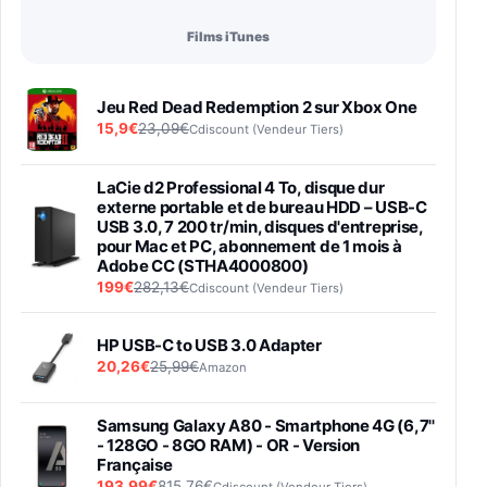
Films iTunes
Jeu Red Dead Redemption 2 sur Xbox One
15,9€
23,09€
Cdiscount (Vendeur Tiers)
LaCie d2 Professional 4 To, disque dur
externe portable et de bureau HDD – USB-C
USB 3.0, 7 200 tr/min, disques d'entreprise,
pour Mac et PC, abonnement de 1 mois à
Adobe CC (STHA4000800)
199€
282,13€
Cdiscount (Vendeur Tiers)
HP USB-C to USB 3.0 Adapter
20,26€
25,99€
Amazon
Samsung Galaxy A80 - Smartphone 4G (6,7''
- 128GO - 8GO RAM) - OR - Version
Française
193,99€
815,76€
Cdiscount (Vendeur Tiers)