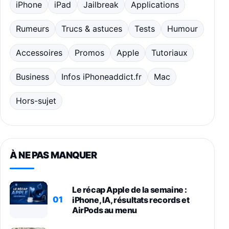
iPhone
iPad
Jailbreak
Applications
Rumeurs
Trucs & astuces
Tests
Humour
Accessoires
Promos
Apple
Tutoriaux
Business
Infos iPhoneaddict.fr
Mac
Hors-sujet
À NE PAS MANQUER
Le récap Apple de la semaine :
01
iPhone, IA, résultats records et
AirPods au menu