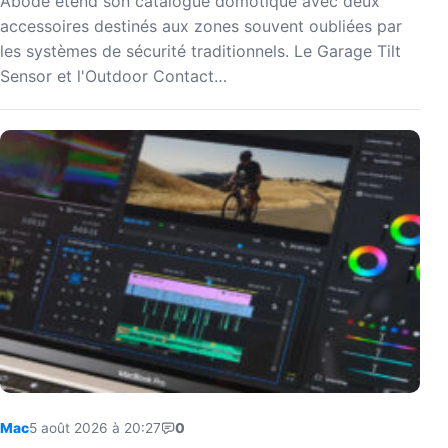
Abode étend son catalogue domotique avec deux
accessoires destinés aux zones souvent oubliées par
les systèmes de sécurité traditionnels. Le Garage Tilt
Sensor et l'Outdoor Contact…
Mac
5 août 2026 à 20:27
0