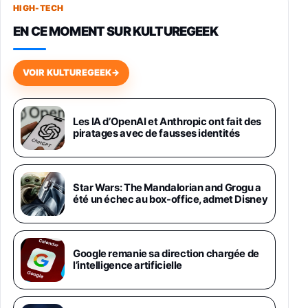
HIGH-TECH
749,99€
1240,43€
Fnac (Vendeur Tiers)
EN CE MOMENT SUR KULTUREGEEK
Galaxy S26 256 Go Bleu
648,63€
834,71€
Fnac (Vendeur Tiers)
VOIR KULTUREGEEK
→
Samsung Galaxy Miracle Ultra, Smartphone
Android 5G avec Galaxy AI, 512 Go,
Chargeur Secteur Rapide 25W Inclus,
Les IA d’OpenAI et Anthropic ont fait des
piratages avec de fausses identités
Smartphone déverrouillé, Noir, Version FR
1019€
1399€
Fnac (Vendeur Tiers)
Galaxy S26 Ultra 512 Go Bleu
Star Wars: The Mandalorian and Grogu a
1019€
1399€
été un échec au box-office, admet Disney
Fnac (Vendeur Tiers)
Galaxy S26 Ultra 256 Go Violet
Google remanie sa direction chargée de
892€
1199€
Fnac (Vendeur Tiers)
l’intelligence artificielle
Philips SHK2000BL - Casque Enfant - Bleu &
Répartiteur Audio 5 Casques, Blanc