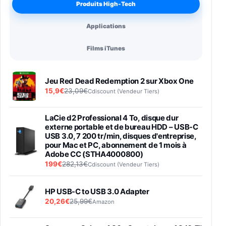
Produits High-Tech
Applications
Films iTunes
Jeu Red Dead Redemption 2 sur Xbox One
15,9€
23,09€
Cdiscount (Vendeur Tiers)
LaCie d2 Professional 4 To, disque dur
externe portable et de bureau HDD – USB-C
USB 3.0, 7 200 tr/min, disques d'entreprise,
pour Mac et PC, abonnement de 1 mois à
Adobe CC (STHA4000800)
199€
282,13€
Cdiscount (Vendeur Tiers)
HP USB-C to USB 3.0 Adapter
20,26€
25,99€
Amazon