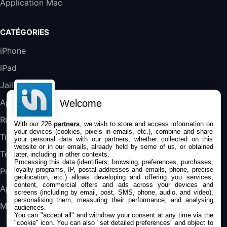
Application Mac
289,47€
317,71€
Boulanger
Galaxy S25 FE 6,7\" 5G Nano SIM 128 Go
CATÉGORIES
Blanc
489,99€
647,51€
Fnac (Vendeur Tiers)
iPhone
iPad
DeLonghi ECAM290.22.b
357,4€
389,7€
Cdiscount (Vendeur Tiers)
Jailbreak
Applications
Welcome
Jeu FIFA 20 sur PC (code à télécharger)
Rumeurs
With our 226
partners
, we wish to store and access information on
45,98€
57,99€
Rue Du Commerce (Vendeur Tiers)
your devices (cookies, pixels in emails, etc.), combine and share
Trucs & astuces
your personal data with our partners, whether collected on this
website or in our emails, already held by some of us, or obtained
Tests
later, including in other contexts.
Processing this data (identifiers, browsing, preferences, purchases,
loyalty programs, IP, postal addresses and emails, phone, precise
Promos
geolocation, etc.) allows developing and offering you services,
content, commercial offers and ads across your devices and
Apple
screens (including by email, post, SMS, phone, audio, and video),
personalising them, measuring their performance, and analysing
Mac
audiences.
You can "accept all" and withdraw your consent at any time via the
"cookie" icon
. You can also "set detailed preferences" and object to