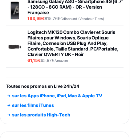
Samsung Galaxy A80 - Smartphone 4G (6,7''
- 128GO - 8GO RAM) - OR - Version
Française
193,99€
815,76€
Cdiscount (Vendeur Tiers)
Logitech MK120 Combo Clavier et Souris
Filaires pour Windows, Souris Optique
Filaire, Connexion USB Plug And Play,
Confortable, Taille Standard, PC/Portable,
Clavier QWERTY UK - Noir
61,15€
65,97€
Amazon
PIONEER PLX-500 Blanche - Platine vinyle à
entraénement direct 3 vitesses (33-45-78
trs/min) avec pre-ampli intégré et port USB
Toutes nos promos en Live 24h/24
348,99€
384,71€
Amazon
sur les Apps iPhone, iPad, Mac & Apple TV
Smartphone SAMSUNG Galaxy S26 Ultra
sur les films iTunes
Noir 256Go
sur les produits High-Tech
891,99€
1199€
Fnac (Vendeur Tiers)
Smartphone SAMSUNG Galaxy S26+ Violet
256Go