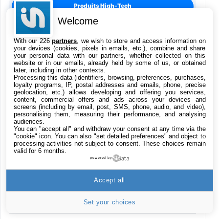
Produits High-Tech
Welcome
Applications
With our 226
partners
, we wish to store and access information on
your devices (cookies, pixels in emails, etc.), combine and share
Films iTunes
your personal data with our partners, whether collected on this
website or in our emails, already held by some of us, or obtained
later, including in other contexts.
Processing this data (identifiers, browsing, preferences, purchases,
Jeu Red Dead Redemption 2 sur Xbox One
loyalty programs, IP, postal addresses and emails, phone, precise
15,9€
23,09€
Cdiscount (Vendeur Tiers)
geolocation, etc.) allows developing and offering you services,
content, commercial offers and ads across your devices and
screens (including by email, post, SMS, phone, audio, and video),
personalising them, measuring their performance, and analysing
LaCie d2 Professional 4 To, disque dur
audiences.
externe portable et de bureau HDD – USB-C
You can "accept all" and withdraw your consent at any time via the
USB 3.0, 7 200 tr/min, disques d'entreprise,
"cookie" icon
. You can also "set detailed preferences" and object to
pour Mac et PC, abonnement de 1 mois à
processing activities not subject to consent. These choices remain
valid for 6 months.
Adobe CC (STHA4000800)
powered by
199€
282,13€
Cdiscount (Vendeur Tiers)
Accept all
HP USB-C to USB 3.0 Adapter
20,26€
25,99€
Amazon
Set your choices