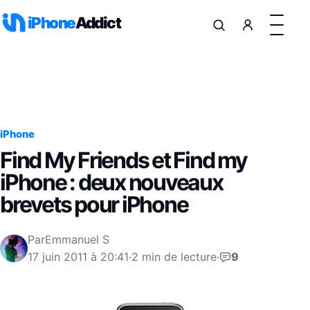
Aller au contenu
iPhone
Addict
iPhone
Find My Friends et Find my
iPhone : deux nouveaux
brevets pour iPhone
Par
Emmanuel S
17 juin 2011 à 20:41
·
2 min de lecture
·
9