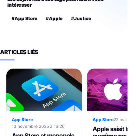
intéresser
#App Store
#Apple
#Justice
ARTICLES LIÉS
App Store
App Store
22 mai 202
13 novembre 2025 à 16:26
Apple saisit la 
App Store et monopole
suprême pour 