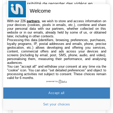
la possibilité de regarder des vidéos en
streaming ou d’écouter les radios sur
Welcome
Internet, notamment celles des services
With our 226
partners
, we wish to store and access information on
Shoutcast et Last.fm. »
your devices (cookies, pixels in emails, etc.), combine and share
your personal data with our partners, whether collected on this
Je ne vois pas ce qui a d’illégal, si je suis
website or in our emails, already held by some of us, or obtained
later, including in other contexts.
ton résonnement VLC ou tout autre
Processing this data (identifiers, browsing, preferences, purchases,
loyalty programs, IP, postal addresses and emails, phone, precise
application permettant de regarder des
geolocation, etc.) allows developing and offering you services,
vidéo est illégal. C’est l’utilisation que tu en
content, commercial offers and ads across your devices and
screens (including by email, post, SMS, phone, audio, and video),
fait qui peut devenir illegal c’est pas pareil.
personalising them, measuring their performance, and analysing
audiences.
You can "accept all" and withdraw your consent at any time via the
Et pour finir Kodi est bien disponible sur
"cookie" icon
. You can also "set detailed preferences" and object to
processing activities not subject to consent. These choices remain
des « store réel » Google Play, Windows
valid for 6 months.
Store, Xbox Store (oui oui, l’application
powered by
peut être aussi installer officiellement sur
Accept all
une Xbox One)
Set your choices