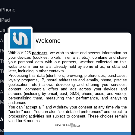
Blanc
489,99€
647,51€
Fnac (Vendeur Tiers)
iPhone
iPad
DeLonghi ECAM290.22.b
357,4€
389,7€
Cdiscount (Vendeur Tiers)
Jailbreak
Welcome
Applications
Jeu FIFA 20 sur PC (code à télécharger)
Rumeurs
With our 226
partners
, we wish to store and access information on
45,98€
57,99€
Rue Du Commerce (Vendeur Tiers)
your devices (cookies, pixels in emails, etc.), combine and share
Trucs & astuces
your personal data with our partners, whether collected on this
website or in our emails, already held by some of us, or obtained
Tests
later, including in other contexts.
Processing this data (identifiers, browsing, preferences, purchases,
loyalty programs, IP, postal addresses and emails, phone, precise
Promos
geolocation, etc.) allows developing and offering you services,
content, commercial offers and ads across your devices and
Apple
screens (including by email, post, SMS, phone, audio, and video),
personalising them, measuring their performance, and analysing
Mac
audiences.
You can "accept all" and withdraw your consent at any time via the
"cookie" icon
. You can also "set detailed preferences" and object to
processing activities not subject to consent. These choices remain
À PROPOS
valid for 6 months.
powered by
Mentions légales