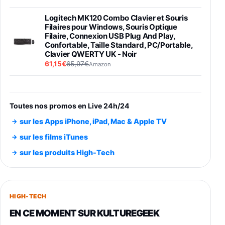
Logitech MK120 Combo Clavier et Souris
Filaires pour Windows, Souris Optique
Filaire, Connexion USB Plug And Play,
Confortable, Taille Standard, PC/Portable,
Clavier QWERTY UK - Noir
61,15€
65,97€
Amazon
PIONEER PLX-500 Blanche - Platine vinyle à
entraénement direct 3 vitesses (33-45-78
trs/min) avec pre-ampli intégré et port USB
Toutes nos promos en Live 24h/24
348,99€
384,71€
Amazon
sur les Apps iPhone, iPad, Mac & Apple TV
Smartphone SAMSUNG Galaxy S26 Ultra
sur les films iTunes
Noir 256Go
sur les produits High-Tech
891,99€
1199€
Fnac (Vendeur Tiers)
Smartphone SAMSUNG Galaxy S26+ Violet
256Go
HIGH-TECH
749,99€
1240,43€
Fnac (Vendeur Tiers)
EN CE MOMENT SUR KULTUREGEEK
Galaxy S26 256 Go Bleu