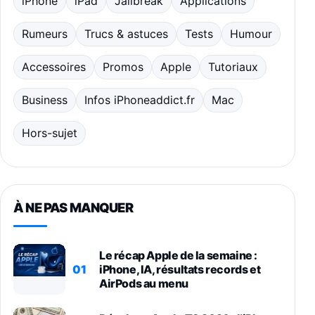
iPhone
iPad
Jailbreak
Applications
Rumeurs
Trucs & astuces
Tests
Humour
Accessoires
Promos
Apple
Tutoriaux
Business
Infos iPhoneaddict.fr
Mac
Hors-sujet
À NE PAS MANQUER
Le récap Apple de la semaine :
01
iPhone, IA, résultats records et
AirPods au menu