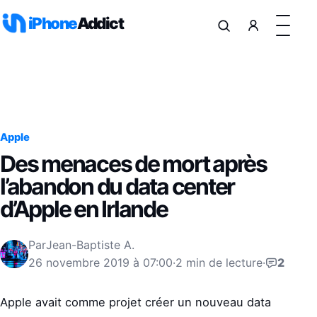
Aller au contenu
iPhone
Addict
Apple
Des menaces de mort après
l’abandon du data center
d’Apple en Irlande
Par
Jean-Baptiste A.
26 novembre 2019 à 07:00
·
2 min de lecture
·
2
Apple avait comme projet créer un nouveau data