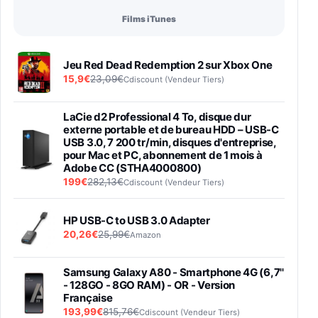
Films iTunes
Jeu Red Dead Redemption 2 sur Xbox One
15,9€
23,09€
Cdiscount (Vendeur Tiers)
LaCie d2 Professional 4 To, disque dur
externe portable et de bureau HDD – USB-C
USB 3.0, 7 200 tr/min, disques d'entreprise,
pour Mac et PC, abonnement de 1 mois à
Adobe CC (STHA4000800)
199€
282,13€
Cdiscount (Vendeur Tiers)
HP USB-C to USB 3.0 Adapter
20,26€
25,99€
Amazon
Samsung Galaxy A80 - Smartphone 4G (6,7''
- 128GO - 8GO RAM) - OR - Version
Française
193,99€
815,76€
Cdiscount (Vendeur Tiers)