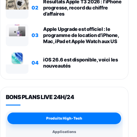
Résultats Apple T3 2026 : l’iPhone
02
progresse, record du chiffre
d’affaires
Apple Upgrade est officiel : le
03
programme de location d’iPhone,
Mac, iPad et Apple Watch aux US
iOS 26.6 est disponible, voici les
04
nouveautés
BONS PLANS LIVE 24H/24
Produits High-Tech
Applications