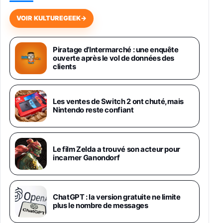
648,63€
834,71€
Fnac (Vendeur Tiers)
VOIR KULTUREGEEK
→
Samsung Galaxy Miracle Ultra, Smartphone
Android 5G avec Galaxy AI, 512 Go,
Piratage d’Intermarché : une enquête
Chargeur Secteur Rapide 25W Inclus,
ouverte après le vol de données des
Smartphone déverrouillé, Noir, Version FR
clients
1019€
1399€
Fnac (Vendeur Tiers)
Galaxy S26 Ultra 512 Go Bleu
Les ventes de Switch 2 ont chuté, mais
1019€
1399€
Nintendo reste confiant
Fnac (Vendeur Tiers)
Galaxy S26 Ultra 256 Go Violet
Le film Zelda a trouvé son acteur pour
892€
1199€
Fnac (Vendeur Tiers)
incarner Ganondorf
Philips SHK2000BL - Casque Enfant - Bleu &
Répartiteur Audio 5 Casques, Blanc
24,94€
29,96€
ChatGPT : la version gratuite ne limite
Fnac (Vendeur Tiers)
plus le nombre de messages
Asus RT-AC59U Routeur sans Fil Double