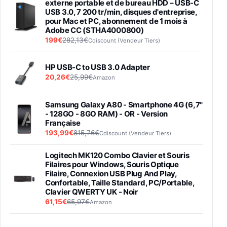
externe portable et de bureau HDD – USB-C
USB 3.0, 7 200 tr/min, disques d'entreprise,
pour Mac et PC, abonnement de 1 mois à
Adobe CC (STHA4000800)
199€
282,13€
Cdiscount (Vendeur Tiers)
HP USB-C to USB 3.0 Adapter
20,26€
25,99€
Amazon
Samsung Galaxy A80 - Smartphone 4G (6,7''
- 128GO - 8GO RAM) - OR - Version
Française
193,99€
815,76€
Cdiscount (Vendeur Tiers)
Logitech MK120 Combo Clavier et Souris
Filaires pour Windows, Souris Optique
Filaire, Connexion USB Plug And Play,
Confortable, Taille Standard, PC/Portable,
Clavier QWERTY UK - Noir
61,15€
65,97€
Amazon
PIONEER PLX-500 Blanche - Platine vinyle à