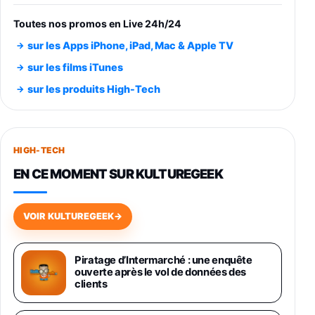
entraénement direct 3 vitesses (33-45-78
trs/min) avec pre-ampli intégré et port USB
Toutes nos promos en Live 24h/24
348,99€
384,71€
Amazon
sur les Apps iPhone, iPad, Mac & Apple TV
Smartphone SAMSUNG Galaxy S26 Ultra
sur les films iTunes
Noir 256Go
sur les produits High-Tech
891,99€
1199€
Fnac (Vendeur Tiers)
Smartphone SAMSUNG Galaxy S26+ Violet
256Go
HIGH-TECH
749,99€
1240,43€
Fnac (Vendeur Tiers)
EN CE MOMENT SUR KULTUREGEEK
Galaxy S26 256 Go Bleu
648,63€
834,71€
Fnac (Vendeur Tiers)
VOIR KULTUREGEEK
→
Samsung Galaxy Miracle Ultra, Smartphone
Android 5G avec Galaxy AI, 512 Go,
Piratage d’Intermarché : une enquête
Chargeur Secteur Rapide 25W Inclus,
ouverte après le vol de données des
Smartphone déverrouillé, Noir, Version FR
clients
1019€
1399€
Fnac (Vendeur Tiers)