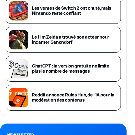
Galaxy S26 Ultra 512 Go Bleu
Les ventes de Switch 2 ont chuté, mais
1019€
1399€
Nintendo reste confiant
Fnac (Vendeur Tiers)
Galaxy S26 Ultra 256 Go Violet
Le film Zelda a trouvé son acteur pour
892€
1199€
Fnac (Vendeur Tiers)
incarner Ganondorf
Philips SHK2000BL - Casque Enfant - Bleu &
Répartiteur Audio 5 Casques, Blanc
24,94€
29,96€
ChatGPT : la version gratuite ne limite
Fnac (Vendeur Tiers)
plus le nombre de messages
Asus RT-AC59U Routeur sans Fil Double
Bande Gigabit (Serveur et Client VPN, Triple
Vlan, Mode Point d'accès et Bridge, contrôle
Reddit annonce Rules Hub, de l’IA pour la
Parental, Qos)
modération des contenus
39,72€
50,42€
Amazon
Panasonic KX-TG6822 Téléphones Sans fil
Répondeur Ecran [Version Française]
31,67€
47,96€
Amazon
NEWSLETTER