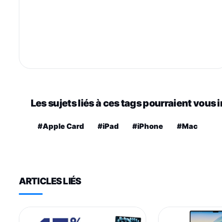
Les sujets liés à ces tags pourraient vous 
#Apple Card
#iPad
#iPhone
#Mac
ARTICLES LIÉS