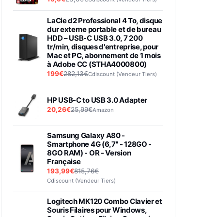
LaCie d2 Professional 4 To, disque
dur externe portable et de bureau
HDD – USB-C USB 3.0, 7 200
tr/min, disques d'entreprise, pour
Mac et PC, abonnement de 1 mois
à Adobe CC (STHA4000800)
199€
282,13€
Cdiscount (Vendeur Tiers)
HP USB-C to USB 3.0 Adapter
20,26€
25,99€
Amazon
Samsung Galaxy A80 -
Smartphone 4G (6,7'' - 128GO -
8GO RAM) - OR - Version
Française
193,99€
815,76€
Cdiscount (Vendeur Tiers)
Logitech MK120 Combo Clavier et
Souris Filaires pour Windows,