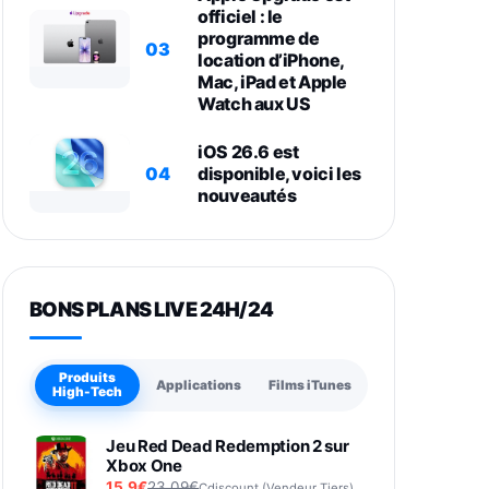
officiel : le
programme de
03
location d’iPhone,
Mac, iPad et Apple
Watch aux US
iOS 26.6 est
04
disponible, voici les
nouveautés
BONS PLANS LIVE 24H/24
Produits
Applications
Films iTunes
High-Tech
Jeu Red Dead Redemption 2 sur
Xbox One
15,9€
23,09€
Cdiscount (Vendeur Tiers)