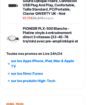
Souris Optique Filaire, Connexion
USB Plug And Play, Confortable,
Taille Standard, PC/Portable,
Clavier QWERTY UK - Noir
61,15€
65,97€
Amazon
PIONEER PLX-500 Blanche -
Platine vinyle à entraénement
direct 3 vitesses (33-45-78
trs/min) avec pre-ampli intégré et
port USB
348,99€
384,71€
Amazon
Toutes nos promos en Live 24h/24
Smartphone SAMSUNG Galaxy
sur les Apps iPhone, iPad, Mac & Apple
S26 Ultra Noir 256Go
TV
891,99€
1199€
Fnac (Vendeur Tiers)
sur les films iTunes
Smartphone SAMSUNG Galaxy
sur les produits High-Tech
S26+ Violet 256Go
749,99€
1240,43€
Fnac (Vendeur Tiers)
Galaxy S26 256 Go Bleu
HIGH-TECH