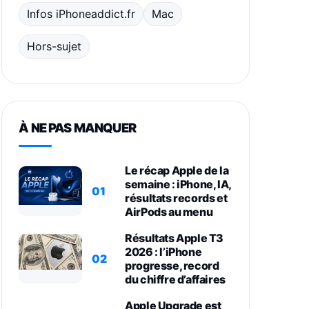
Infos iPhoneaddict.fr
Mac
Hors-sujet
À NE PAS MANQUER
Le récap Apple de la
semaine : iPhone, IA,
01
résultats records et
AirPods au menu
Résultats Apple T3
2026 : l’iPhone
02
progresse, record
du chiffre d’affaires
Apple Upgrade est