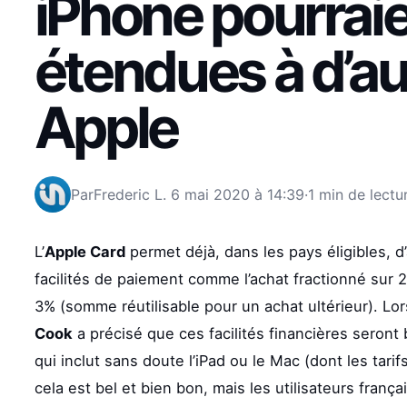
iPhone pourraie
étendues à d’au
Apple
Par
Frederic L.
6 mai 2020 à 14:39
·
1 min de lectu
L’
Apple Card
permet déjà, dans les pays éligibles, d
facilités de paiement comme l’achat fractionné sur 
3% (somme réutilisable pour un achat ultérieur). Lor
Cook
a précisé que ces facilités financières seront
qui inclut sans doute l’iPad ou le Mac (dont les tar
cela est bel et bien bon, mais les utilisateurs franç