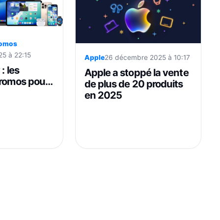
omos
5 à 22:15
Apple
26 décembre 2025 à 10:17
: les
Apple a stoppé la vente
promos pour
de plus de 20 produits
 Apple
en 2025
rPods, Mac…)