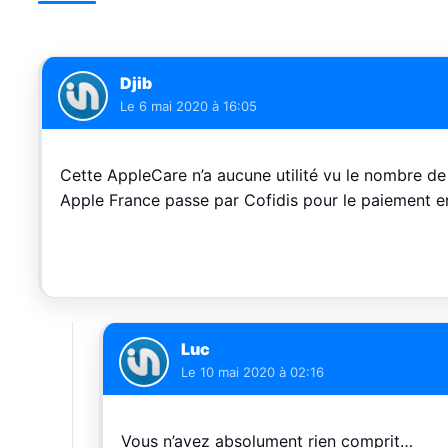
Djib
Le
6 mai 2020 à 16:05
Cette AppleCare n’a aucune utilité vu le nombre de
Apple France passe par Cofidis pour le paiement en 
Luc
Le
10 mai 2020 à 02:16
Vous n’avez absolument rien comprit…