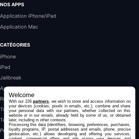
19,9€
23,99€
Amazon
NOS APPS
Harman Kardon SoundSticks 5 Haut-Parleur
Application iPhone/iPad
Bluetooth, Noir
Application Mac
289,47€
317,71€
Boulanger
Galaxy S25 FE 6,7\" 5G Nano SIM 128 Go
CATÉGORIES
Blanc
489,99€
647,51€
Fnac (Vendeur Tiers)
iPhone
iPad
DeLonghi ECAM290.22.b
357,4€
389,7€
Cdiscount (Vendeur Tiers)
Jailbreak
Applications
Welcome
Jeu FIFA 20 sur PC (code à télécharger)
Rumeurs
With our 226
partners
, we wish to store and access information on
45,98€
57,99€
Rue Du Commerce (Vendeur Tiers)
your devices (cookies, pixels in emails, etc.), combine and share
Trucs & astuces
your personal data with our partners, whether collected on this
website or in our emails, already held by some of us, or obtained
Tests
later, including in other contexts.
Processing this data (identifiers, browsing, preferences, purchases,
loyalty programs, IP, postal addresses and emails, phone, precise
Promos
geolocation, etc.) allows developing and offering you services,
content, commercial offers and ads across your devices and