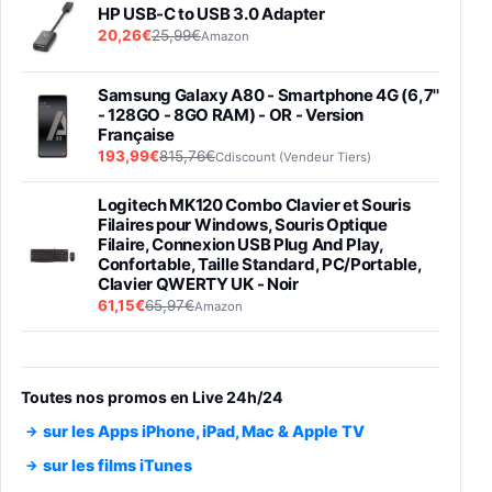
HP USB-C to USB 3.0 Adapter
20,26€
25,99€
Amazon
Samsung Galaxy A80 - Smartphone 4G (6,7''
- 128GO - 8GO RAM) - OR - Version
Française
193,99€
815,76€
Cdiscount (Vendeur Tiers)
Logitech MK120 Combo Clavier et Souris
Filaires pour Windows, Souris Optique
Filaire, Connexion USB Plug And Play,
Confortable, Taille Standard, PC/Portable,
Clavier QWERTY UK - Noir
61,15€
65,97€
Amazon
PIONEER PLX-500 Blanche - Platine vinyle à
entraénement direct 3 vitesses (33-45-78
trs/min) avec pre-ampli intégré et port USB
Toutes nos promos en Live 24h/24
348,99€
384,71€
Amazon
sur les Apps iPhone, iPad, Mac & Apple TV
Smartphone SAMSUNG Galaxy S26 Ultra
sur les films iTunes
Noir 256Go