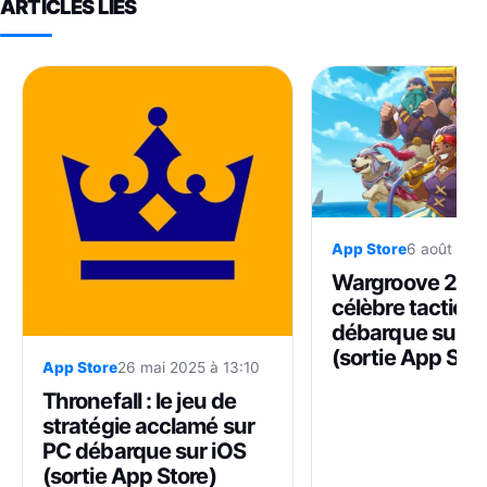
ARTICLES LIÉS
App Store
6 août 202
Wargroove 2 : l
célèbre tactical
débarque sur i
(sortie App Stor
App Store
26 mai 2025 à 13:10
Thronefall : le jeu de
stratégie acclamé sur
PC débarque sur iOS
(sortie App Store)