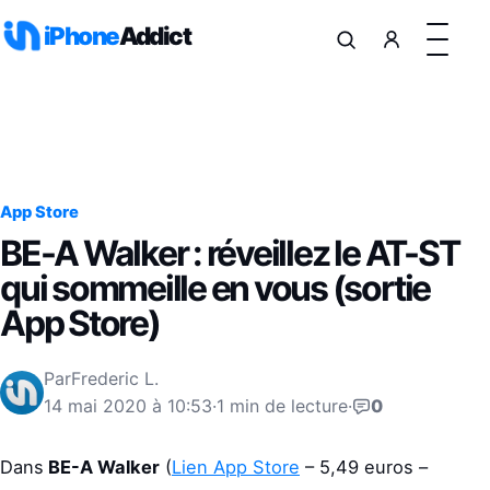
Aller au contenu
iPhone
Addict
App Store
BE-A Walker : réveillez le AT-ST
qui sommeille en vous (sortie
App Store)
Par
Frederic L.
14 mai 2020 à 10:53
·
1 min de lecture
·
0
Dans
BE-A Walker
(
Lien App Store
– 5,49 euros –