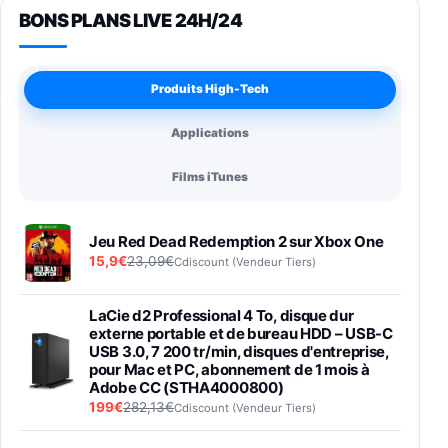
BONS PLANS LIVE 24H/24
Produits High-Tech
Applications
Films iTunes
Jeu Red Dead Redemption 2 sur Xbox One
15,9€
23,09€
Cdiscount (Vendeur Tiers)
LaCie d2 Professional 4 To, disque dur
externe portable et de bureau HDD – USB-C
USB 3.0, 7 200 tr/min, disques d'entreprise,
pour Mac et PC, abonnement de 1 mois à
Adobe CC (STHA4000800)
199€
282,13€
Cdiscount (Vendeur Tiers)