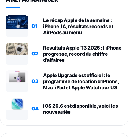
Le récap Apple de la semaine :
01
iPhone, IA, résultats records et
AirPods au menu
Résultats Apple T3 2026 : l’iPhone
02
progresse, record du chiffre
d’affaires
Apple Upgrade est officiel : le
03
programme de location d’iPhone,
Mac, iPad et Apple Watch aux US
iOS 26.6 est disponible, voici les
04
nouveautés