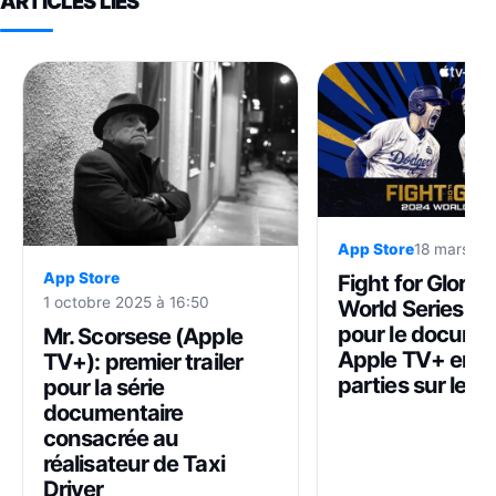
ARTICLES LIÉS
App Store
18 mars 20
App Store
Fight for Glory:
1 octobre 2025 à 16:50
World Series : un
pour le docume
Mr. Scorsese (Apple
Apple TV+ en tr
TV+): premier trailer
parties sur le B
pour la série
documentaire
consacrée au
réalisateur de Taxi
Driver