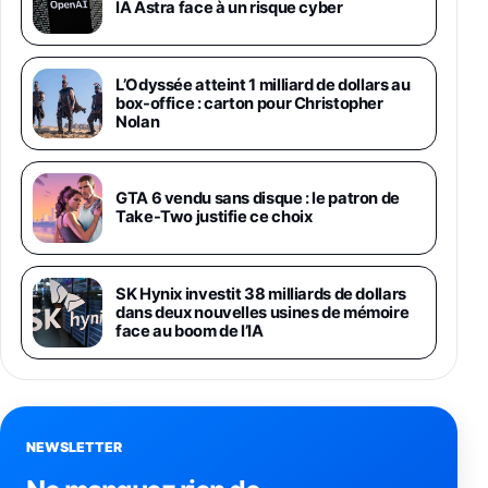
1019€
1399€
IA Astra face à un risque cyber
Fnac (Vendeur Tiers)
Galaxy S26 Ultra 256 Go Violet
L’Odyssée atteint 1 milliard de dollars au
892€
1199€
Fnac (Vendeur Tiers)
box-office : carton pour Christopher
Nolan
Philips SHK2000BL - Casque Enfant - Bleu &
Répartiteur Audio 5 Casques, Blanc
24,94€
29,96€
GTA 6 vendu sans disque : le patron de
Fnac (Vendeur Tiers)
Take-Two justifie ce choix
Asus RT-AC59U Routeur sans Fil Double
Bande Gigabit (Serveur et Client VPN, Triple
Vlan, Mode Point d'accès et Bridge, contrôle
SK Hynix investit 38 milliards de dollars
Parental, Qos)
dans deux nouvelles usines de mémoire
39,72€
50,42€
Amazon
face au boom de l’IA
Panasonic KX-TG6822 Téléphones Sans fil
Répondeur Ecran [Version Française]
31,67€
47,96€
Amazon
NEWSLETTER
Smartphone APPLE iPhone 15 Noir 128Go