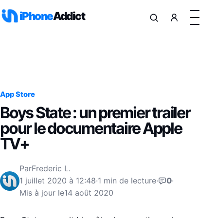
Aller au contenu
iPhone
Addict
App Store
Boys State : un premier trailer
pour le documentaire Apple
TV+
Par
Frederic L.
1 juillet 2020 à 12:48
·
1 min de lecture
·
0
·
Mis à jour le
14 août 2020