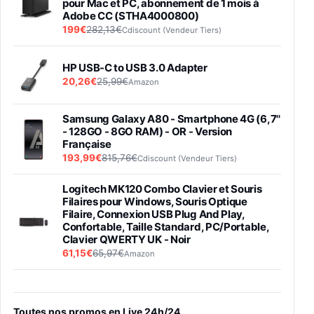
pour Mac et PC, abonnement de 1 mois à
Adobe CC (STHA4000800)
199€
282,13€
Cdiscount (Vendeur Tiers)
HP USB-C to USB 3.0 Adapter
20,26€
25,99€
Amazon
Samsung Galaxy A80 - Smartphone 4G (6,7''
- 128GO - 8GO RAM) - OR - Version
Française
193,99€
815,76€
Cdiscount (Vendeur Tiers)
Logitech MK120 Combo Clavier et Souris
Filaires pour Windows, Souris Optique
Filaire, Connexion USB Plug And Play,
Confortable, Taille Standard, PC/Portable,
Clavier QWERTY UK - Noir
61,15€
65,97€
Amazon
PIONEER PLX-500 Blanche - Platine vinyle à
entraénement direct 3 vitesses (33-45-78
trs/min) avec pre-ampli intégré et port USB
Toutes nos promos en Live 24h/24