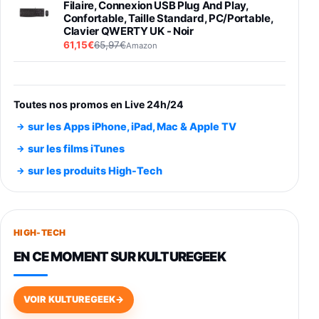
Filaire, Connexion USB Plug And Play,
Confortable, Taille Standard, PC/Portable,
Clavier QWERTY UK - Noir
61,15€
65,97€
Amazon
PIONEER PLX-500 Blanche - Platine vinyle à
entraénement direct 3 vitesses (33-45-78
trs/min) avec pre-ampli intégré et port USB
Toutes nos promos en Live 24h/24
348,99€
384,71€
Amazon
sur les Apps iPhone, iPad, Mac & Apple TV
Smartphone SAMSUNG Galaxy S26 Ultra
sur les films iTunes
Noir 256Go
sur les produits High-Tech
891,99€
1199€
Fnac (Vendeur Tiers)
Smartphone SAMSUNG Galaxy S26+ Violet
256Go
HIGH-TECH
749,99€
1240,43€
Fnac (Vendeur Tiers)
EN CE MOMENT SUR KULTUREGEEK
Galaxy S26 256 Go Bleu
648,63€
834,71€
Fnac (Vendeur Tiers)
VOIR KULTUREGEEK
→