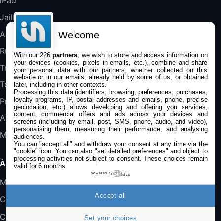
iPad
DeLonghi ECAM290.22.b
357,4€
389,7€
Cdiscount (Vendeur Tiers)
Jailbreak
Applications
Welcome
Jeu FIFA 20 sur PC (code à télécharger)
Rumeurs
With our 226
partners
, we wish to store and access information on
45,98€
57,99€
Rue Du Commerce (Vendeur Tiers)
your devices (cookies, pixels in emails, etc.), combine and share
Trucs & astuces
your personal data with our partners, whether collected on this
website or in our emails, already held by some of us, or obtained
Tests
later, including in other contexts.
Processing this data (identifiers, browsing, preferences, purchases,
loyalty programs, IP, postal addresses and emails, phone, precise
Promos
geolocation, etc.) allows developing and offering you services,
content, commercial offers and ads across your devices and
Apple
screens (including by email, post, SMS, phone, audio, and video),
personalising them, measuring their performance, and analysing
Mac
audiences.
You can "accept all" and withdraw your consent at any time via the
"cookie" icon
. You can also "set detailed preferences" and object to
processing activities not subject to consent. These choices remain
À PROPOS
valid for 6 months.
powered by
Mentions légales
Accept all
Confidentialité
Contact
Set your choices