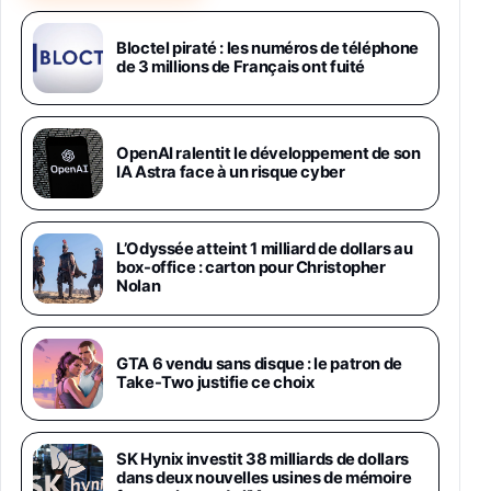
Samsung Galaxy Miracle Ultra, Smartphone
Android 5G avec Galaxy AI, 512 Go,
Chargeur Secteur Rapide 25W Inclus,
Bloctel piraté : les numéros de téléphone
de 3 millions de Français ont fuité
Smartphone déverrouillé, Noir, Version FR
1019€
1399€
Fnac (Vendeur Tiers)
Galaxy S26 Ultra 512 Go Bleu
OpenAI ralentit le développement de son
1019€
1399€
IA Astra face à un risque cyber
Fnac (Vendeur Tiers)
Galaxy S26 Ultra 256 Go Violet
L’Odyssée atteint 1 milliard de dollars au
892€
1199€
Fnac (Vendeur Tiers)
box-office : carton pour Christopher
Nolan
Philips SHK2000BL - Casque Enfant - Bleu &
Répartiteur Audio 5 Casques, Blanc
24,94€
29,96€
GTA 6 vendu sans disque : le patron de
Fnac (Vendeur Tiers)
Take-Two justifie ce choix
Asus RT-AC59U Routeur sans Fil Double
Bande Gigabit (Serveur et Client VPN, Triple
Vlan, Mode Point d'accès et Bridge, contrôle
SK Hynix investit 38 milliards de dollars
Parental, Qos)
dans deux nouvelles usines de mémoire