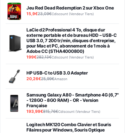
Jeu Red Dead Redemption 2 sur Xbox One
15,9€
23,09€
Cdiscount (Vendeur Tiers)
LaCie d2 Professional 4 To, disque dur
externe portable et de bureau HDD – USB-C
USB 3.0, 7 200 tr/min, disques d'entreprise,
pour Mac et PC, abonnement de 1 mois à
Adobe CC (STHA4000800)
199€
282,13€
Cdiscount (Vendeur Tiers)
HP USB-C to USB 3.0 Adapter
20,26€
25,99€
Amazon
Samsung Galaxy A80 - Smartphone 4G (6,7''
- 128GO - 8GO RAM) - OR - Version
Française
193,99€
815,76€
Cdiscount (Vendeur Tiers)
Logitech MK120 Combo Clavier et Souris
Filaires pour Windows, Souris Optique