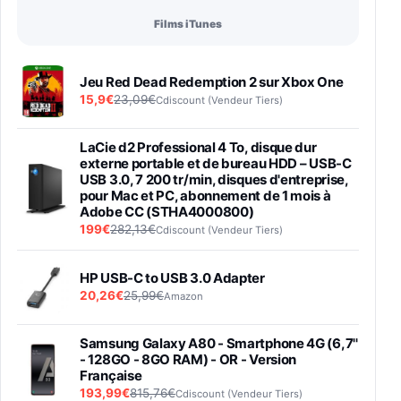
Films iTunes
Jeu Red Dead Redemption 2 sur Xbox One
15,9€
23,09€
Cdiscount (Vendeur Tiers)
LaCie d2 Professional 4 To, disque dur
externe portable et de bureau HDD – USB-C
USB 3.0, 7 200 tr/min, disques d'entreprise,
pour Mac et PC, abonnement de 1 mois à
Adobe CC (STHA4000800)
199€
282,13€
Cdiscount (Vendeur Tiers)
HP USB-C to USB 3.0 Adapter
20,26€
25,99€
Amazon
Samsung Galaxy A80 - Smartphone 4G (6,7''
- 128GO - 8GO RAM) - OR - Version
Française
193,99€
815,76€
Cdiscount (Vendeur Tiers)