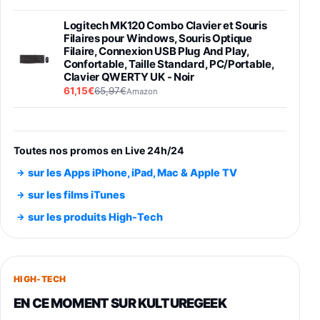
Logitech MK120 Combo Clavier et Souris
Filaires pour Windows, Souris Optique
Filaire, Connexion USB Plug And Play,
Confortable, Taille Standard, PC/Portable,
Clavier QWERTY UK - Noir
61,15€
65,97€
Amazon
PIONEER PLX-500 Blanche - Platine vinyle à
entraénement direct 3 vitesses (33-45-78
trs/min) avec pre-ampli intégré et port USB
Toutes nos promos en Live 24h/24
348,99€
384,71€
Amazon
sur les Apps iPhone, iPad, Mac & Apple TV
Smartphone SAMSUNG Galaxy S26 Ultra
sur les films iTunes
Noir 256Go
sur les produits High-Tech
891,99€
1199€
Fnac (Vendeur Tiers)
Smartphone SAMSUNG Galaxy S26+ Violet
256Go
HIGH-TECH
749,99€
1240,43€
Fnac (Vendeur Tiers)
EN CE MOMENT SUR KULTUREGEEK
Galaxy S26 256 Go Bleu