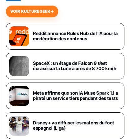
648,63€
834,71€
Fnac (Vendeur Tiers)
VOIR KULTUREGEEK
→
Samsung Galaxy Miracle Ultra, Smartphone
Android 5G avec Galaxy AI, 512 Go,
Chargeur Secteur Rapide 25W Inclus,
Reddit annonce Rules Hub, de l’IA pour la
modération des contenus
Smartphone déverrouillé, Noir, Version FR
1019€
1399€
Fnac (Vendeur Tiers)
Galaxy S26 Ultra 512 Go Bleu
SpaceX : un étage de Falcon 9 s’est
1019€
1399€
écrasé sur la Lune à près de 8 700 km/h
Fnac (Vendeur Tiers)
Galaxy S26 Ultra 256 Go Violet
Meta affirme que son IA Muse Spark 1.1 a
892€
1199€
Fnac (Vendeur Tiers)
piraté un service tiers pendant des tests
Philips SHK2000BL - Casque Enfant - Bleu &
Répartiteur Audio 5 Casques, Blanc
24,94€
29,96€
Disney+ va diffuser les matchs du foot
Fnac (Vendeur Tiers)
espagnol (Liga)
Asus RT-AC59U Routeur sans Fil Double