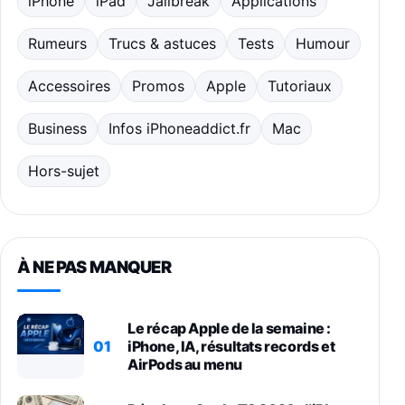
iPhone
iPad
Jailbreak
Applications
Rumeurs
Trucs & astuces
Tests
Humour
Accessoires
Promos
Apple
Tutoriaux
Business
Infos iPhoneaddict.fr
Mac
Hors-sujet
À NE PAS MANQUER
Le récap Apple de la semaine :
01
iPhone, IA, résultats records et
AirPods au menu