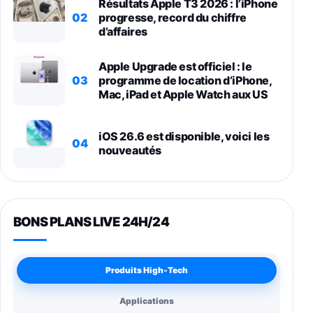
Résultats Apple T3 2026 : l’iPhone
02
progresse, record du chiffre
d’affaires
Apple Upgrade est officiel : le
03
programme de location d’iPhone,
Mac, iPad et Apple Watch aux US
iOS 26.6 est disponible, voici les
04
nouveautés
BONS PLANS LIVE 24H/24
Produits High-Tech
Applications