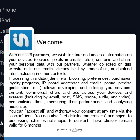
Blanc
489,99€
647,51€
Fnac (Vendeur Tiers)
iPhone
iPad
DeLonghi ECAM290.22.b
357,4€
389,7€
Cdiscount (Vendeur Tiers)
Jailbreak
Applications
Welcome
Jeu FIFA 20 sur PC (code à télécharger)
Rumeurs
With our 226
partners
, we wish to store and access information on
45,98€
57,99€
Rue Du Commerce (Vendeur Tiers)
your devices (cookies, pixels in emails, etc.), combine and share
Trucs & astuces
your personal data with our partners, whether collected on this
website or in our emails, already held by some of us, or obtained
Tests
later, including in other contexts.
Processing this data (identifiers, browsing, preferences, purchases,
loyalty programs, IP, postal addresses and emails, phone, precise
Promos
geolocation, etc.) allows developing and offering you services,
content, commercial offers and ads across your devices and
Apple
screens (including by email, post, SMS, phone, audio, and video),
personalising them, measuring their performance, and analysing
Mac
audiences.
You can "accept all" and withdraw your consent at any time via the
"cookie" icon
. You can also "set detailed preferences" and object to
processing activities not subject to consent. These choices remain
À PROPOS
valid for 6 months.
powered by
Mentions légales