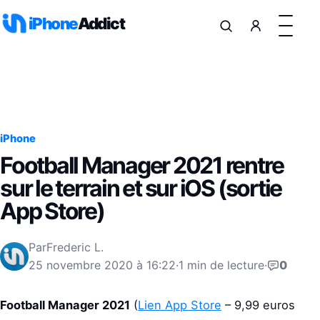
Aller au contenu
iPhone
Addict
iPhone
Football Manager 2021 rentre
sur le terrain et sur iOS (sortie
App Store)
Par
Frederic L.
25 novembre 2020 à 16:22
·
1 min de lecture
·
0
Football Manager 2021
(
Lien App Store
– 9,99 euros