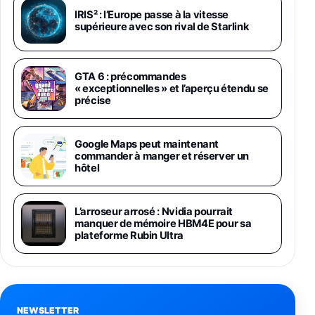
Galaxy S26 Ultra 512 Go Bleu
IRIS² : l’Europe passe à la vitesse
1019€
1399€
supérieure avec son rival de Starlink
Fnac (Vendeur Tiers)
Galaxy S26 Ultra 256 Go Violet
GTA 6 : précommandes
892€
1199€
Fnac (Vendeur Tiers)
« exceptionnelles » et l’aperçu étendu se
précise
Philips SHK2000BL - Casque Enfant - Bleu &
Répartiteur Audio 5 Casques, Blanc
Google Maps peut maintenant
24,94€
29,96€
Fnac (Vendeur Tiers)
commander à manger et réserver un
hôtel
Asus RT-AC59U Routeur sans Fil Double
Bande Gigabit (Serveur et Client VPN, Triple
Vlan, Mode Point d'accès et Bridge, contrôle
L’arroseur arrosé : Nvidia pourrait
Parental, Qos)
manquer de mémoire HBM4E pour sa
39,72€
50,42€
Amazon
plateforme Rubin Ultra
Panasonic KX-TG6822 Téléphones Sans fil
Répondeur Ecran [Version Française]
31,67€
47,96€
Amazon
NEWSLETTER