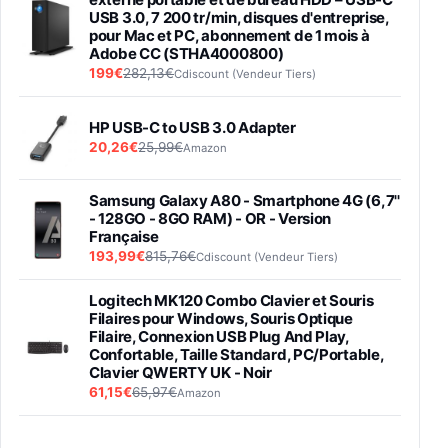
USB 3.0, 7 200 tr/min, disques d'entreprise,
pour Mac et PC, abonnement de 1 mois à
Adobe CC (STHA4000800)
199€
282,13€
Cdiscount (Vendeur Tiers)
HP USB-C to USB 3.0 Adapter
20,26€
25,99€
Amazon
Samsung Galaxy A80 - Smartphone 4G (6,7''
- 128GO - 8GO RAM) - OR - Version
Française
193,99€
815,76€
Cdiscount (Vendeur Tiers)
Logitech MK120 Combo Clavier et Souris
Filaires pour Windows, Souris Optique
Filaire, Connexion USB Plug And Play,
Confortable, Taille Standard, PC/Portable,
Clavier QWERTY UK - Noir
61,15€
65,97€
Amazon
PIONEER PLX-500 Blanche - Platine vinyle à