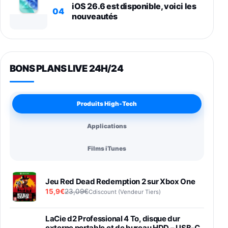
iOS 26.6 est disponible, voici les
04
nouveautés
BONS PLANS LIVE 24H/24
Produits High-Tech
Applications
Films iTunes
Jeu Red Dead Redemption 2 sur Xbox One
15,9€
23,09€
Cdiscount (Vendeur Tiers)
LaCie d2 Professional 4 To, disque dur
externe portable et de bureau HDD – USB-C