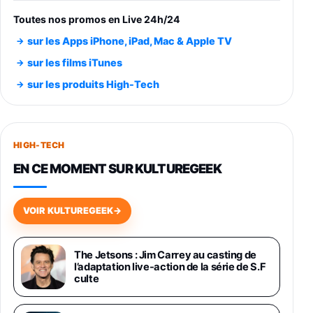
entraénement direct 3 vitesses (33-45-78
trs/min) avec pre-ampli intégré et port USB
Toutes nos promos en Live 24h/24
348,99€
384,71€
Amazon
sur les Apps iPhone, iPad, Mac & Apple TV
Smartphone SAMSUNG Galaxy S26 Ultra
sur les films iTunes
Noir 256Go
sur les produits High-Tech
891,99€
1199€
Fnac (Vendeur Tiers)
Smartphone SAMSUNG Galaxy S26+ Violet
256Go
HIGH-TECH
749,99€
1240,43€
Fnac (Vendeur Tiers)
EN CE MOMENT SUR KULTUREGEEK
Galaxy S26 256 Go Bleu
648,63€
834,71€
Fnac (Vendeur Tiers)
VOIR KULTUREGEEK
→
Samsung Galaxy Miracle Ultra, Smartphone
Android 5G avec Galaxy AI, 512 Go,
The Jetsons : Jim Carrey au casting de
Chargeur Secteur Rapide 25W Inclus,
l’adaptation live-action de la série de S.F
Smartphone déverrouillé, Noir, Version FR
culte
1019€
1399€
Fnac (Vendeur Tiers)