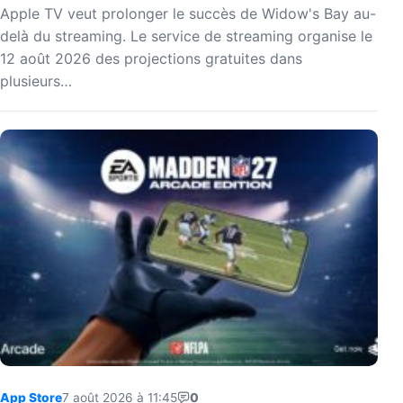
Apple TV veut prolonger le succès de Widow's Bay au-
delà du streaming. Le service de streaming organise le
12 août 2026 des projections gratuites dans
plusieurs…
App Store
7 août 2026 à 11:45
0