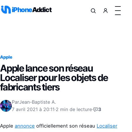
Aller au contenu
iPhone
Addict
Apple
Apple lance son réseau
Localiser pour les objets de
fabricants tiers
Par
Jean-Baptiste A.
7 avril 2021 à 20:11
·
2 min de lecture
·
3
Apple
annonce
officiellement son réseau
Localiser