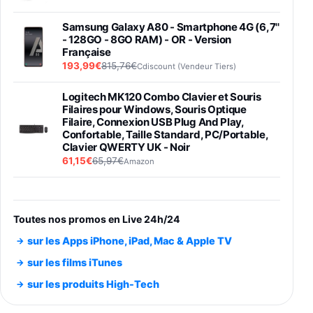
Samsung Galaxy A80 - Smartphone 4G (6,7''
- 128GO - 8GO RAM) - OR - Version
Française
193,99€
815,76€
Cdiscount (Vendeur Tiers)
Logitech MK120 Combo Clavier et Souris
Filaires pour Windows, Souris Optique
Filaire, Connexion USB Plug And Play,
Confortable, Taille Standard, PC/Portable,
Clavier QWERTY UK - Noir
61,15€
65,97€
Amazon
PIONEER PLX-500 Blanche - Platine vinyle à
entraénement direct 3 vitesses (33-45-78
trs/min) avec pre-ampli intégré et port USB
Toutes nos promos en Live 24h/24
348,99€
384,71€
Amazon
sur les Apps iPhone, iPad, Mac & Apple TV
Smartphone SAMSUNG Galaxy S26 Ultra
sur les films iTunes
Noir 256Go
sur les produits High-Tech
891,99€
1199€
Fnac (Vendeur Tiers)