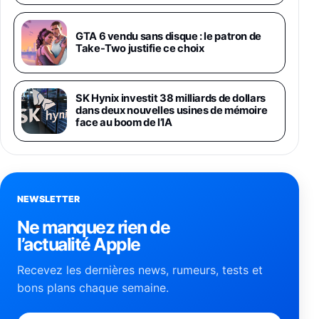
Philips SHK2000BL - Casque Enfant - Bleu &
Répartiteur Audio 5 Casques, Blanc
24,94€
29,96€
GTA 6 vendu sans disque : le patron de
Fnac (Vendeur Tiers)
Take-Two justifie ce choix
Asus RT-AC59U Routeur sans Fil Double
Bande Gigabit (Serveur et Client VPN, Triple
Vlan, Mode Point d'accès et Bridge, contrôle
SK Hynix investit 38 milliards de dollars
Parental, Qos)
dans deux nouvelles usines de mémoire
39,72€
50,42€
Amazon
face au boom de l’IA
Panasonic KX-TG6822 Téléphones Sans fil
Répondeur Ecran [Version Française]
31,67€
47,96€
Amazon
NEWSLETTER
Smartphone APPLE iPhone 15 Noir 128Go
Ne manquez rien de
489,99€
499,99€
Boulanger
l’actualité Apple
Recevez les dernières news, rumeurs, tests et
Smartphone APPLE iPhone 15 Bleu 128Go
bons plans chaque semaine.
489,99€
499,99€
Boulanger