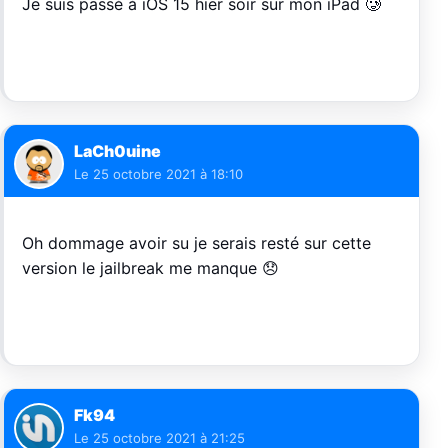
Je suis passé à iOS 15 hier soir sur mon iPad 🥲
LaCh0uine
Le
25 octobre 2021 à 18:10
Oh dommage avoir su je serais resté sur cette
version le jailbreak me manque 😞
Fk94
Le
25 octobre 2021 à 21:25