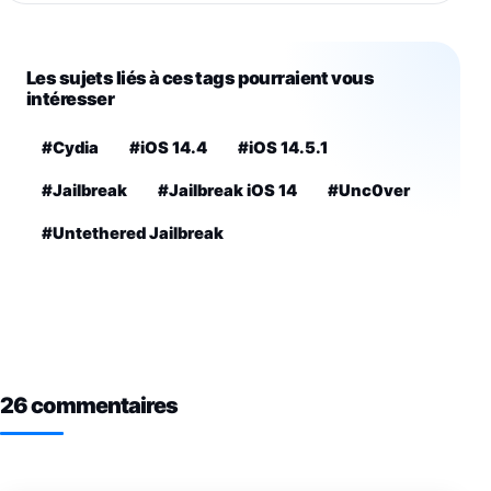
Les sujets liés à ces tags pourraient vous
intéresser
#Cydia
#iOS 14.4
#iOS 14.5.1
#Jailbreak
#Jailbreak iOS 14
#Unc0ver
#Untethered Jailbreak
26 commentaires