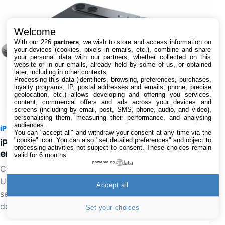
Welcome
With our 226
partners
, we wish to store and access information on
your devices (cookies, pixels in emails, etc.), combine and share
your personal data with our partners, whether collected on this
website or in our emails, already held by some of us, or obtained
later, including in other contexts.
Processing this data (identifiers, browsing, preferences, purchases,
loyalty programs, IP, postal addresses and emails, phone, precise
geolocation, etc.) allows developing and offering you services,
content, commercial offers and ads across your devices and
screens (including by email, post, SMS, phone, audio, and video),
personalising them, measuring their performance, and analysing
audiences.
iPhone
9 août 2026 à 08:04
8
You can "accept all" and withdraw your consent at any time via the
"cookie" icon
. You can also "set detailed preferences" and object to
iPhone Ultra pliable : les deux coloris se dévoilent
processing activities not subject to consent. These choices remain
en images
valid for 6 months.
powered by
C'est le mois prochain qu'Apple présentera l'iPhone
Ultra, son tout premier smartphone pliable, mais quels
Accept all
seront les coloris disponibles ? Une nouvelle fuite
donne la réponse…
Set your choices