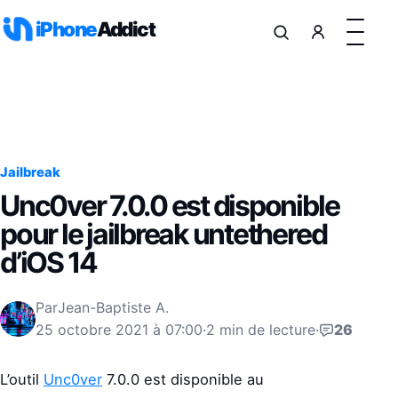
Aller au contenu
iPhone
Addict
Jailbreak
Unc0ver 7.0.0 est disponible
pour le jailbreak untethered
d’iOS 14
Par
Jean-Baptiste A.
25 octobre 2021 à 07:00
·
2 min de lecture
·
26
L’outil
Unc0ver
7.0.0 est disponible au