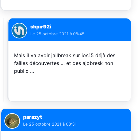
sbpir92i
Le
25 octobre 2021 à 08:45
Mais il va avoir jailbreak sur ios15 déjà des
failles découvertes … et des ajobresk non
public …
parazyt
Le
25 octobre 2021 à 08:31