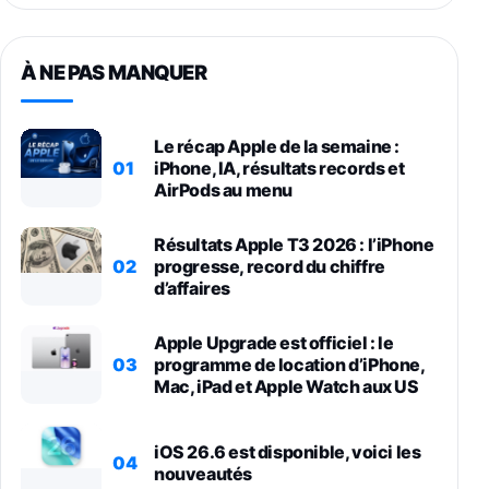
À NE PAS MANQUER
Le récap Apple de la semaine :
01
iPhone, IA, résultats records et
AirPods au menu
Résultats Apple T3 2026 : l’iPhone
02
progresse, record du chiffre
d’affaires
Apple Upgrade est officiel : le
03
programme de location d’iPhone,
Mac, iPad et Apple Watch aux US
iOS 26.6 est disponible, voici les
04
nouveautés