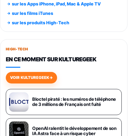
sur les Apps iPhone, iPad, Mac & Apple TV
Smartphone SAMSUNG Galaxy S26 Ultra
sur les films iTunes
Noir 256Go
sur les produits High-Tech
891,99€
1199€
Fnac (Vendeur Tiers)
Smartphone SAMSUNG Galaxy S26+ Violet
256Go
HIGH-TECH
749,99€
1240,43€
Fnac (Vendeur Tiers)
EN CE MOMENT SUR KULTUREGEEK
Galaxy S26 256 Go Bleu
648,63€
834,71€
Fnac (Vendeur Tiers)
VOIR KULTUREGEEK
→
Samsung Galaxy Miracle Ultra, Smartphone
Android 5G avec Galaxy AI, 512 Go,
Chargeur Secteur Rapide 25W Inclus,
Bloctel piraté : les numéros de téléphone
de 3 millions de Français ont fuité
Smartphone déverrouillé, Noir, Version FR
1019€
1399€
Fnac (Vendeur Tiers)
Galaxy S26 Ultra 512 Go Bleu
OpenAI ralentit le développement de son
1019€
1399€
IA Astra face à un risque cyber
Fnac (Vendeur Tiers)