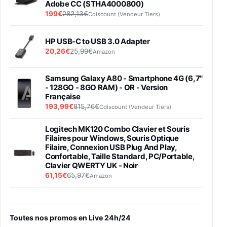
Adobe CC (STHA4000800)
199€
282,13€
Cdiscount (Vendeur Tiers)
HP USB-C to USB 3.0 Adapter
20,26€
25,99€
Amazon
Samsung Galaxy A80 - Smartphone 4G (6,7''
- 128GO - 8GO RAM) - OR - Version
Française
193,99€
815,76€
Cdiscount (Vendeur Tiers)
Logitech MK120 Combo Clavier et Souris
Filaires pour Windows, Souris Optique
Filaire, Connexion USB Plug And Play,
Confortable, Taille Standard, PC/Portable,
Clavier QWERTY UK - Noir
61,15€
65,97€
Amazon
PIONEER PLX-500 Blanche - Platine vinyle à
entraénement direct 3 vitesses (33-45-78
trs/min) avec pre-ampli intégré et port USB
Toutes nos promos en Live 24h/24
348,99€
384,71€
Amazon