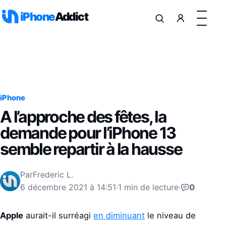
Aller au contenu
iPhone
Addict
iPhone
A l’approche des fêtes, la
demande pour l’iPhone 13
semble repartir à la hausse
Par
Frederic L.
6 décembre 2021 à 14:51
·
1 min de lecture
·
0
Apple
aurait-il surréagi
en diminuant
le niveau de