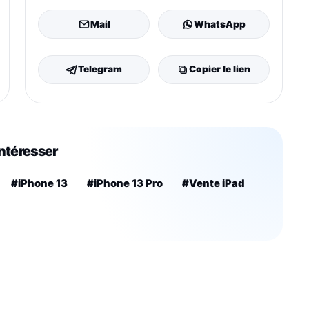
Mail
WhatsApp
Telegram
Copier le lien
intéresser
#iPhone 13
#iPhone 13 Pro
#Vente iPad