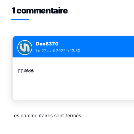
1 commentaire
Doo8370
Le
27 avril 2022 à 13:50
🤦‍♂️🤓🤓
Les commentaires sont fermés.