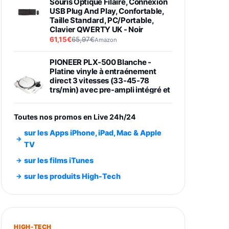
Souris Optique Filaire, Connexion
USB Plug And Play, Confortable,
Taille Standard, PC/Portable,
Clavier QWERTY UK - Noir
61,15€
65,97€
Amazon
PIONEER PLX-500 Blanche -
Platine vinyle à entraénement
direct 3 vitesses (33-45-78
trs/min) avec pre-ampli intégré et
port USB
348,99€
384,71€
Amazon
Toutes nos promos en Live 24h/24
Smartphone SAMSUNG Galaxy
sur les Apps iPhone, iPad, Mac & Apple
S26 Ultra Noir 256Go
TV
891,99€
1199€
Fnac (Vendeur Tiers)
sur les films iTunes
Smartphone SAMSUNG Galaxy
sur les produits High-Tech
S26+ Violet 256Go
749,99€
1240,43€
Fnac (Vendeur Tiers)
Galaxy S26 256 Go Bleu
HIGH-TECH