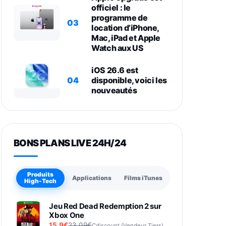
officiel : le
programme de
03
location d’iPhone,
Mac, iPad et Apple
Watch aux US
iOS 26.6 est
04
disponible, voici les
nouveautés
BONS PLANS LIVE 24H/24
Produits
Applications
Films iTunes
High-Tech
Jeu Red Dead Redemption 2 sur
Xbox One
15,9€
23,09€
Cdiscount (Vendeur Tiers)