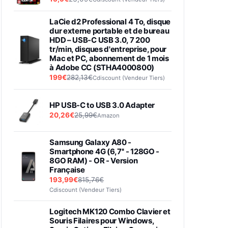
LaCie d2 Professional 4 To, disque
dur externe portable et de bureau
HDD – USB-C USB 3.0, 7 200
tr/min, disques d'entreprise, pour
Mac et PC, abonnement de 1 mois
à Adobe CC (STHA4000800)
199€
282,13€
Cdiscount (Vendeur Tiers)
HP USB-C to USB 3.0 Adapter
20,26€
25,99€
Amazon
Samsung Galaxy A80 -
Smartphone 4G (6,7'' - 128GO -
8GO RAM) - OR - Version
Française
193,99€
815,76€
Cdiscount (Vendeur Tiers)
Logitech MK120 Combo Clavier et
Souris Filaires pour Windows,