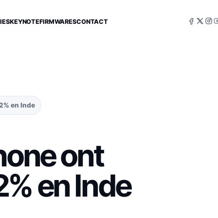
IES
KEYNOTE
FIRMWARES
CONTACT
22% en Inde
hone ont
2% en Inde