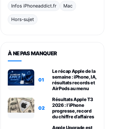
Infos iPhoneaddict.fr
Mac
Hors-sujet
À NE PAS MANQUER
Le récap Apple de la
semaine : iPhone, IA,
01
résultats records et
AirPods au menu
Résultats Apple T3
2026 : l’iPhone
02
progresse, record
du chiffre d’affaires
Apple Upgrade est