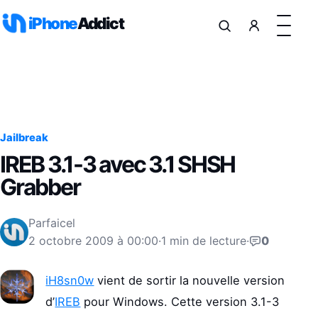
Aller au contenu
iPhone
Addict
Jailbreak
IREB 3.1-3 avec 3.1 SHSH
Grabber
Par
faicel
2 octobre 2009 à 00:00
·
1 min de lecture
·
0
iH8sn0w
vient de sortir la nouvelle version
d’
IREB
pour Windows. Cette version 3.1-3