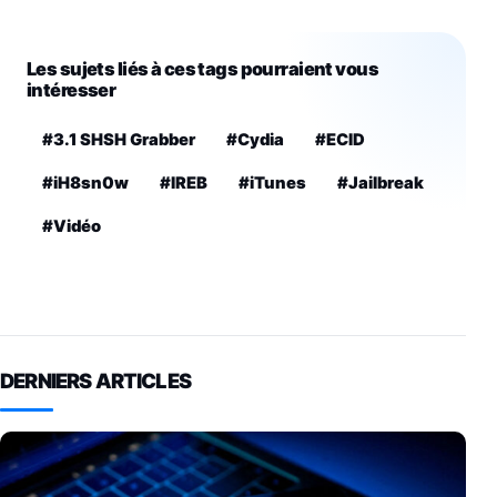
Les sujets liés à ces tags pourraient vous
intéresser
#3.1 SHSH Grabber
#Cydia
#ECID
#iH8sn0w
#IREB
#iTunes
#Jailbreak
#Vidéo
DERNIERS ARTICLES