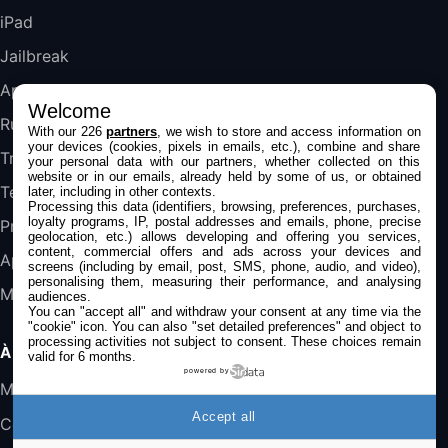
iPad
DeLonghi ECAM290.22.b
357,4€
389,7€
Cdiscount (Vendeur Tiers)
Jailbreak
Applications
Welcome
Jeu FIFA 20 sur PC (code à télécharger)
Rumeurs
With our 226
partners
, we wish to store and access information on
45,98€
57,99€
Rue Du Commerce (Vendeur Tiers)
your devices (cookies, pixels in emails, etc.), combine and share
Trucs & astuces
your personal data with our partners, whether collected on this
website or in our emails, already held by some of us, or obtained
Tests
later, including in other contexts.
Processing this data (identifiers, browsing, preferences, purchases,
loyalty programs, IP, postal addresses and emails, phone, precise
Promos
geolocation, etc.) allows developing and offering you services,
content, commercial offers and ads across your devices and
Apple
screens (including by email, post, SMS, phone, audio, and video),
personalising them, measuring their performance, and analysing
Mac
audiences.
You can "accept all" and withdraw your consent at any time via the
"cookie" icon
. You can also "set detailed preferences" and object to
processing activities not subject to consent. These choices remain
À PROPOS
valid for 6 months.
powered by
Mentions légales
Accept all
Confidentialité