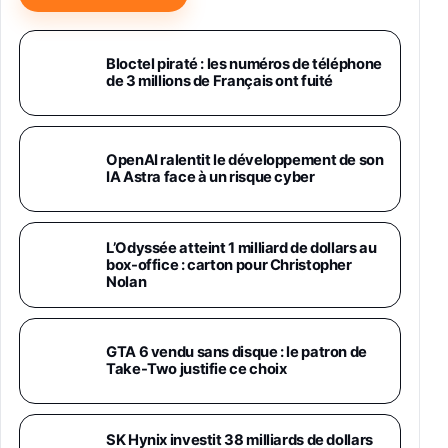
Samsung Galaxy Miracle Ultra, Smartphone
Android 5G avec Galaxy AI, 512 Go,
Chargeur Secteur Rapide 25W Inclus,
Bloctel piraté : les numéros de téléphone
de 3 millions de Français ont fuité
Smartphone déverrouillé, Noir, Version FR
1019€
1399€
Fnac (Vendeur Tiers)
Galaxy S26 Ultra 512 Go Bleu
OpenAI ralentit le développement de son
1019€
1399€
IA Astra face à un risque cyber
Fnac (Vendeur Tiers)
Galaxy S26 Ultra 256 Go Violet
L’Odyssée atteint 1 milliard de dollars au
892€
1199€
Fnac (Vendeur Tiers)
box-office : carton pour Christopher
Nolan
Philips SHK2000BL - Casque Enfant - Bleu &
Répartiteur Audio 5 Casques, Blanc
24,94€
29,96€
GTA 6 vendu sans disque : le patron de
Fnac (Vendeur Tiers)
Take-Two justifie ce choix
Asus RT-AC59U Routeur sans Fil Double
Bande Gigabit (Serveur et Client VPN, Triple
Vlan, Mode Point d'accès et Bridge, contrôle
SK Hynix investit 38 milliards de dollars