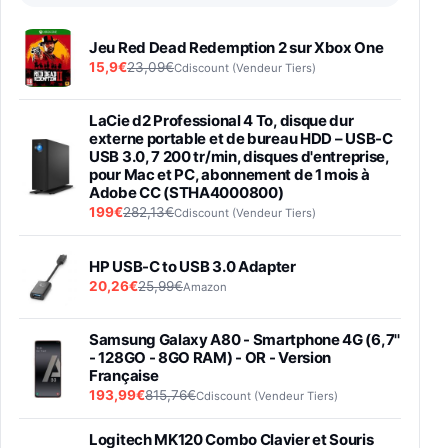
Jeu Red Dead Redemption 2 sur Xbox One
15,9€
23,09€
Cdiscount (Vendeur Tiers)
LaCie d2 Professional 4 To, disque dur
externe portable et de bureau HDD – USB-C
USB 3.0, 7 200 tr/min, disques d'entreprise,
pour Mac et PC, abonnement de 1 mois à
Adobe CC (STHA4000800)
199€
282,13€
Cdiscount (Vendeur Tiers)
HP USB-C to USB 3.0 Adapter
20,26€
25,99€
Amazon
Samsung Galaxy A80 - Smartphone 4G (6,7''
- 128GO - 8GO RAM) - OR - Version
Française
193,99€
815,76€
Cdiscount (Vendeur Tiers)
Logitech MK120 Combo Clavier et Souris