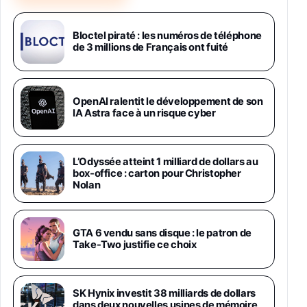
Samsung Galaxy Miracle Ultra, Smartphone
Android 5G avec Galaxy AI, 512 Go,
Chargeur Secteur Rapide 25W Inclus,
Bloctel piraté : les numéros de téléphone
de 3 millions de Français ont fuité
Smartphone déverrouillé, Noir, Version FR
1019€
1399€
Fnac (Vendeur Tiers)
Galaxy S26 Ultra 512 Go Bleu
OpenAI ralentit le développement de son
1019€
1399€
IA Astra face à un risque cyber
Fnac (Vendeur Tiers)
Galaxy S26 Ultra 256 Go Violet
L’Odyssée atteint 1 milliard de dollars au
892€
1199€
Fnac (Vendeur Tiers)
box-office : carton pour Christopher
Nolan
Philips SHK2000BL - Casque Enfant - Bleu &
Répartiteur Audio 5 Casques, Blanc
24,94€
29,96€
GTA 6 vendu sans disque : le patron de
Fnac (Vendeur Tiers)
Take-Two justifie ce choix
Asus RT-AC59U Routeur sans Fil Double
Bande Gigabit (Serveur et Client VPN, Triple
Vlan, Mode Point d'accès et Bridge, contrôle
SK Hynix investit 38 milliards de dollars
Parental, Qos)
dans deux nouvelles usines de mémoire