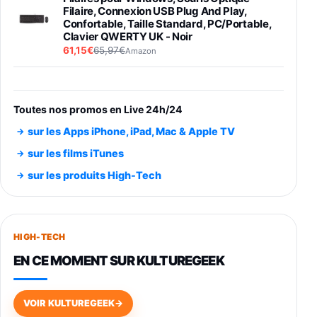
Filaire, Connexion USB Plug And Play,
Confortable, Taille Standard, PC/Portable,
Clavier QWERTY UK - Noir
61,15€
65,97€
Amazon
PIONEER PLX-500 Blanche - Platine vinyle à
entraénement direct 3 vitesses (33-45-78
trs/min) avec pre-ampli intégré et port USB
Toutes nos promos en Live 24h/24
348,99€
384,71€
Amazon
sur les Apps iPhone, iPad, Mac & Apple TV
Smartphone SAMSUNG Galaxy S26 Ultra
sur les films iTunes
Noir 256Go
sur les produits High-Tech
891,99€
1199€
Fnac (Vendeur Tiers)
Smartphone SAMSUNG Galaxy S26+ Violet
256Go
HIGH-TECH
749,99€
1240,43€
Fnac (Vendeur Tiers)
EN CE MOMENT SUR KULTUREGEEK
Galaxy S26 256 Go Bleu
648,63€
834,71€
Fnac (Vendeur Tiers)
VOIR KULTUREGEEK
→