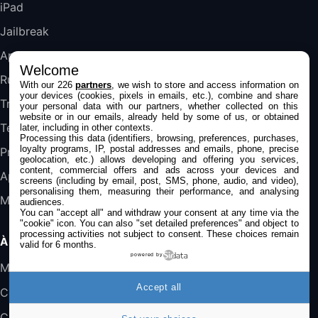
iPad
DeLonghi ECAM290.22.b
357,4€
389,7€
Cdiscount (Vendeur Tiers)
Jailbreak
Applications
Welcome
Jeu FIFA 20 sur PC (code à télécharger)
Rumeurs
With our 226
partners
, we wish to store and access information on
45,98€
57,99€
Rue Du Commerce (Vendeur Tiers)
your devices (cookies, pixels in emails, etc.), combine and share
Trucs & astuces
your personal data with our partners, whether collected on this
website or in our emails, already held by some of us, or obtained
Tests
later, including in other contexts.
Processing this data (identifiers, browsing, preferences, purchases,
loyalty programs, IP, postal addresses and emails, phone, precise
Promos
geolocation, etc.) allows developing and offering you services,
content, commercial offers and ads across your devices and
Apple
screens (including by email, post, SMS, phone, audio, and video),
personalising them, measuring their performance, and analysing
Mac
audiences.
You can "accept all" and withdraw your consent at any time via the
"cookie" icon
. You can also "set detailed preferences" and object to
processing activities not subject to consent. These choices remain
À PROPOS
valid for 6 months.
powered by
Mentions légales
Accept all
Confidentialité
Contact