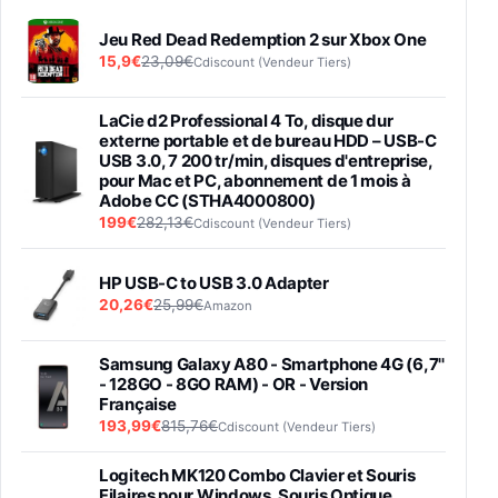
Jeu Red Dead Redemption 2 sur Xbox One
15,9€
23,09€
Cdiscount (Vendeur Tiers)
LaCie d2 Professional 4 To, disque dur
externe portable et de bureau HDD – USB-C
USB 3.0, 7 200 tr/min, disques d'entreprise,
pour Mac et PC, abonnement de 1 mois à
Adobe CC (STHA4000800)
199€
282,13€
Cdiscount (Vendeur Tiers)
HP USB-C to USB 3.0 Adapter
20,26€
25,99€
Amazon
Samsung Galaxy A80 - Smartphone 4G (6,7''
- 128GO - 8GO RAM) - OR - Version
Française
193,99€
815,76€
Cdiscount (Vendeur Tiers)
Logitech MK120 Combo Clavier et Souris
Filaires pour Windows, Souris Optique