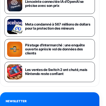
Galaxy S26 Ultra 512 Go Bleu
L’enceinte connectée IA d’OpenAI se
1019€
1399€
précise avec son prix
Fnac (Vendeur Tiers)
Galaxy S26 Ultra 256 Go Violet
Meta condamné à 567 millions de dollars
892€
1199€
Fnac (Vendeur Tiers)
pour la protection des mineurs
Philips SHK2000BL - Casque Enfant - Bleu &
Répartiteur Audio 5 Casques, Blanc
Piratage d’Intermarché : une enquête
24,94€
29,96€
Fnac (Vendeur Tiers)
ouverte après le vol de données des
clients
Asus RT-AC59U Routeur sans Fil Double
Bande Gigabit (Serveur et Client VPN, Triple
Vlan, Mode Point d'accès et Bridge, contrôle
Les ventes de Switch 2 ont chuté, mais
Parental, Qos)
Nintendo reste confiant
39,72€
50,42€
Amazon
Panasonic KX-TG6822 Téléphones Sans fil
Répondeur Ecran [Version Française]
31,67€
47,96€
Amazon
NEWSLETTER