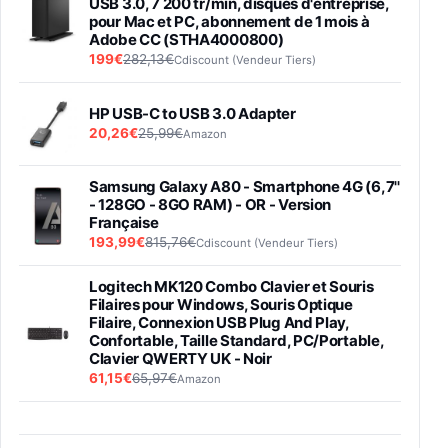
USB 3.0, 7 200 tr/min, disques d'entreprise,
pour Mac et PC, abonnement de 1 mois à
Adobe CC (STHA4000800)
199€
282,13€
Cdiscount (Vendeur Tiers)
HP USB-C to USB 3.0 Adapter
20,26€
25,99€
Amazon
Samsung Galaxy A80 - Smartphone 4G (6,7''
- 128GO - 8GO RAM) - OR - Version
Française
193,99€
815,76€
Cdiscount (Vendeur Tiers)
Logitech MK120 Combo Clavier et Souris
Filaires pour Windows, Souris Optique
Filaire, Connexion USB Plug And Play,
Confortable, Taille Standard, PC/Portable,
Clavier QWERTY UK - Noir
61,15€
65,97€
Amazon
PIONEER PLX-500 Blanche - Platine vinyle à
entraénement direct 3 vitesses (33-45-78