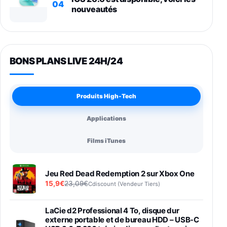
04
nouveautés
BONS PLANS LIVE 24H/24
Produits High-Tech
Applications
Films iTunes
Jeu Red Dead Redemption 2 sur Xbox One
15,9€
23,09€
Cdiscount (Vendeur Tiers)
LaCie d2 Professional 4 To, disque dur
externe portable et de bureau HDD – USB-C