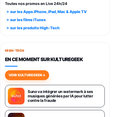
trs/min) avec pre-ampli intégré et port USB
Toutes nos promos en Live 24h/24
348,99€
384,71€
Amazon
sur les Apps iPhone, iPad, Mac & Apple TV
Smartphone SAMSUNG Galaxy S26 Ultra
sur les films iTunes
Noir 256Go
sur les produits High-Tech
891,99€
1199€
Fnac (Vendeur Tiers)
Smartphone SAMSUNG Galaxy S26+ Violet
256Go
HIGH-TECH
749,99€
1240,43€
Fnac (Vendeur Tiers)
EN CE MOMENT SUR KULTUREGEEK
Galaxy S26 256 Go Bleu
648,63€
834,71€
Fnac (Vendeur Tiers)
VOIR KULTUREGEEK
→
Samsung Galaxy Miracle Ultra, Smartphone
Android 5G avec Galaxy AI, 512 Go,
Suno va intégrer un watermark à ses
Chargeur Secteur Rapide 25W Inclus,
musiques générées par IA pour lutter
Smartphone déverrouillé, Noir, Version FR
contre la fraude
1019€
1399€
Fnac (Vendeur Tiers)