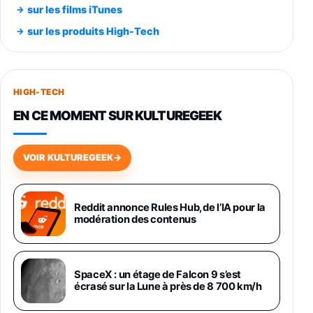
Smartphone SAMSUNG Galaxy S26 Ultra
sur les films iTunes
Noir 256Go
sur les produits High-Tech
891,99€
1199€
Fnac (Vendeur Tiers)
Smartphone SAMSUNG Galaxy S26+ Violet
256Go
HIGH-TECH
749,99€
1240,43€
Fnac (Vendeur Tiers)
EN CE MOMENT SUR KULTUREGEEK
Galaxy S26 256 Go Bleu
648,63€
834,71€
Fnac (Vendeur Tiers)
VOIR KULTUREGEEK
→
Samsung Galaxy Miracle Ultra, Smartphone
Android 5G avec Galaxy AI, 512 Go,
Chargeur Secteur Rapide 25W Inclus,
Reddit annonce Rules Hub, de l’IA pour la
modération des contenus
Smartphone déverrouillé, Noir, Version FR
1019€
1399€
Fnac (Vendeur Tiers)
Galaxy S26 Ultra 512 Go Bleu
SpaceX : un étage de Falcon 9 s’est
1019€
1399€
écrasé sur la Lune à près de 8 700 km/h
Fnac (Vendeur Tiers)