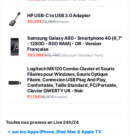
HP USB-C to USB 3.0 Adapter
20,26€
25,99€
Amazon
Samsung Galaxy A80 - Smartphone 4G (6,7''
- 128GO - 8GO RAM) - OR - Version
Française
193,99€
815,76€
Cdiscount (Vendeur Tiers)
Logitech MK120 Combo Clavier et Souris
Filaires pour Windows, Souris Optique
Filaire, Connexion USB Plug And Play,
Confortable, Taille Standard, PC/Portable,
Clavier QWERTY UK - Noir
61,15€
65,97€
Amazon
PIONEER PLX-500 Blanche - Platine vinyle à
entraénement direct 3 vitesses (33-45-78
trs/min) avec pre-ampli intégré et port USB
Toutes nos promos en Live 24h/24
348,99€
384,71€
Amazon
sur les Apps iPhone, iPad, Mac & Apple TV