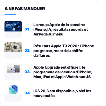
À NE PAS MANQUER
Le récap Apple de la semaine :
01
iPhone, IA, résultats records et
AirPods au menu
Résultats Apple T3 2026 : l’iPhone
02
progresse, record du chiffre
d’affaires
Apple Upgrade est officiel : le
03
programme de location d’iPhone,
Mac, iPad et Apple Watch aux US
iOS 26.6 est disponible, voici les
04
nouveautés