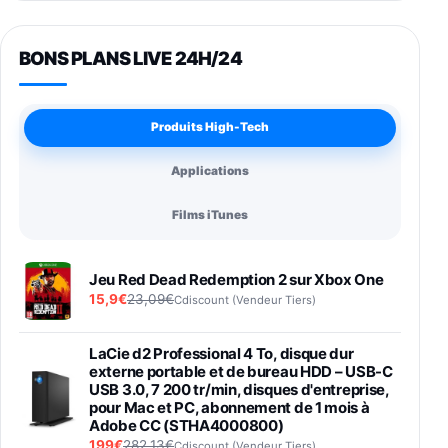
BONS PLANS LIVE 24H/24
Produits High-Tech
Applications
Films iTunes
Jeu Red Dead Redemption 2 sur Xbox One
15,9€
23,09€
Cdiscount (Vendeur Tiers)
LaCie d2 Professional 4 To, disque dur
externe portable et de bureau HDD – USB-C
USB 3.0, 7 200 tr/min, disques d'entreprise,
pour Mac et PC, abonnement de 1 mois à
Adobe CC (STHA4000800)
199€
282,13€
Cdiscount (Vendeur Tiers)