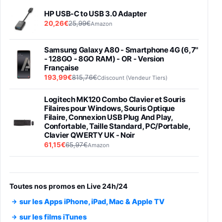
HP USB-C to USB 3.0 Adapter
20,26€
25,99€
Amazon
Samsung Galaxy A80 - Smartphone 4G (6,7''
- 128GO - 8GO RAM) - OR - Version
Française
193,99€
815,76€
Cdiscount (Vendeur Tiers)
Logitech MK120 Combo Clavier et Souris
Filaires pour Windows, Souris Optique
Filaire, Connexion USB Plug And Play,
Confortable, Taille Standard, PC/Portable,
Clavier QWERTY UK - Noir
61,15€
65,97€
Amazon
PIONEER PLX-500 Blanche - Platine vinyle à
entraénement direct 3 vitesses (33-45-78
trs/min) avec pre-ampli intégré et port USB
Toutes nos promos en Live 24h/24
348,99€
384,71€
Amazon
sur les Apps iPhone, iPad, Mac & Apple TV
Smartphone SAMSUNG Galaxy S26 Ultra
sur les films iTunes