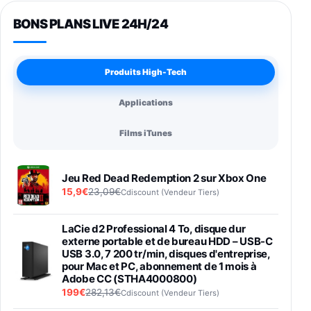
BONS PLANS LIVE 24H/24
Produits High-Tech
Applications
Films iTunes
Jeu Red Dead Redemption 2 sur Xbox One
15,9€
23,09€
Cdiscount (Vendeur Tiers)
LaCie d2 Professional 4 To, disque dur
externe portable et de bureau HDD – USB-C
USB 3.0, 7 200 tr/min, disques d'entreprise,
pour Mac et PC, abonnement de 1 mois à
Adobe CC (STHA4000800)
199€
282,13€
Cdiscount (Vendeur Tiers)