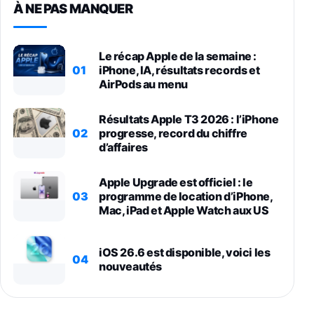
À NE PAS MANQUER
Le récap Apple de la semaine :
01
iPhone, IA, résultats records et
AirPods au menu
Résultats Apple T3 2026 : l’iPhone
02
progresse, record du chiffre
d’affaires
Apple Upgrade est officiel : le
03
programme de location d’iPhone,
Mac, iPad et Apple Watch aux US
iOS 26.6 est disponible, voici les
04
nouveautés