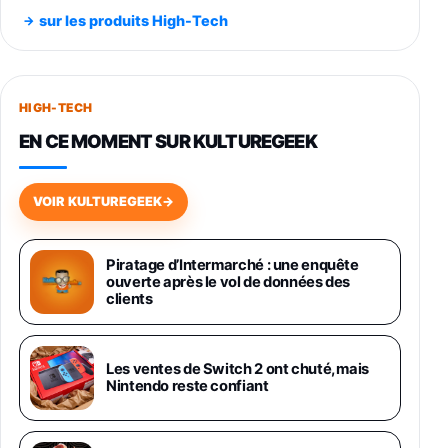
Noir 256Go
sur les produits High-Tech
891,99€
1199€
Fnac (Vendeur Tiers)
Smartphone SAMSUNG Galaxy S26+ Violet
256Go
HIGH-TECH
749,99€
1240,43€
Fnac (Vendeur Tiers)
EN CE MOMENT SUR KULTUREGEEK
Galaxy S26 256 Go Bleu
648,63€
834,71€
Fnac (Vendeur Tiers)
VOIR KULTUREGEEK
→
Samsung Galaxy Miracle Ultra, Smartphone
Android 5G avec Galaxy AI, 512 Go,
Piratage d’Intermarché : une enquête
Chargeur Secteur Rapide 25W Inclus,
ouverte après le vol de données des
Smartphone déverrouillé, Noir, Version FR
clients
1019€
1399€
Fnac (Vendeur Tiers)
Galaxy S26 Ultra 512 Go Bleu
Les ventes de Switch 2 ont chuté, mais
1019€
1399€
Nintendo reste confiant
Fnac (Vendeur Tiers)