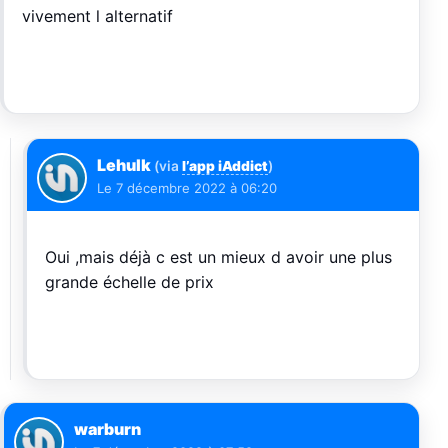
vivement l alternatif
Lehulk
(via
l’app iAddict
)
Le
7 décembre 2022 à 06:20
Oui ,mais déjà c est un mieux d avoir une plus
grande échelle de prix
warburn