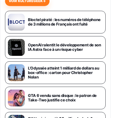
VOIR KULTUREGEEK
→
Samsung Galaxy Miracle Ultra, Smartphone
Android 5G avec Galaxy AI, 512 Go,
Chargeur Secteur Rapide 25W Inclus,
Bloctel piraté : les numéros de téléphone
de 3 millions de Français ont fuité
Smartphone déverrouillé, Noir, Version FR
1019€
1399€
Fnac (Vendeur Tiers)
Galaxy S26 Ultra 512 Go Bleu
OpenAI ralentit le développement de son
1019€
1399€
IA Astra face à un risque cyber
Fnac (Vendeur Tiers)
Galaxy S26 Ultra 256 Go Violet
L’Odyssée atteint 1 milliard de dollars au
892€
1199€
Fnac (Vendeur Tiers)
box-office : carton pour Christopher
Nolan
Philips SHK2000BL - Casque Enfant - Bleu &
Répartiteur Audio 5 Casques, Blanc
24,94€
29,96€
GTA 6 vendu sans disque : le patron de
Fnac (Vendeur Tiers)
Take-Two justifie ce choix
Asus RT-AC59U Routeur sans Fil Double
Bande Gigabit (Serveur et Client VPN, Triple
Vlan, Mode Point d'accès et Bridge, contrôle