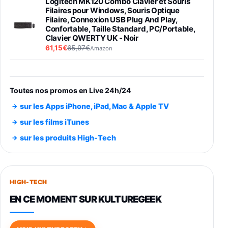
Logitech MK120 Combo Clavier et Souris
Filaires pour Windows, Souris Optique
Filaire, Connexion USB Plug And Play,
Confortable, Taille Standard, PC/Portable,
Clavier QWERTY UK - Noir
61,15€
65,97€
Amazon
PIONEER PLX-500 Blanche - Platine vinyle à
entraénement direct 3 vitesses (33-45-78
trs/min) avec pre-ampli intégré et port USB
Toutes nos promos en Live 24h/24
348,99€
384,71€
Amazon
sur les Apps iPhone, iPad, Mac & Apple TV
Smartphone SAMSUNG Galaxy S26 Ultra
sur les films iTunes
Noir 256Go
sur les produits High-Tech
891,99€
1199€
Fnac (Vendeur Tiers)
Smartphone SAMSUNG Galaxy S26+ Violet
256Go
HIGH-TECH
749,99€
1240,43€
Fnac (Vendeur Tiers)
EN CE MOMENT SUR KULTUREGEEK
Galaxy S26 256 Go Bleu
648,63€
834,71€
Fnac (Vendeur Tiers)