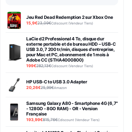
Jeu Red Dead Redemption 2 sur Xbox One
15,9€
23,09€
Cdiscount (Vendeur Tiers)
LaCie d2 Professional 4 To, disque dur
externe portable et de bureau HDD – USB-C
USB 3.0, 7 200 tr/min, disques d'entreprise,
pour Mac et PC, abonnement de 1 mois à
Adobe CC (STHA4000800)
199€
282,13€
Cdiscount (Vendeur Tiers)
HP USB-C to USB 3.0 Adapter
20,26€
25,99€
Amazon
Samsung Galaxy A80 - Smartphone 4G (6,7''
- 128GO - 8GO RAM) - OR - Version
Française
193,99€
815,76€
Cdiscount (Vendeur Tiers)