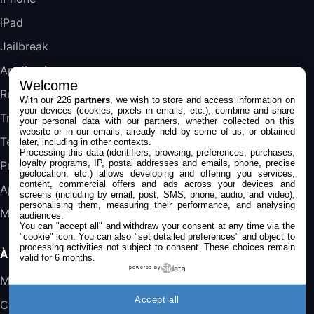
iPad
DeLonghi ECAM290.22.b
357,4€
389,7€
Cdiscount (Vendeur Tiers)
Jailbreak
Applications
Welcome
Jeu FIFA 20 sur PC (code à télécharger)
Rumeurs
With our 226
partners
, we wish to store and access information on
45,98€
57,99€
Rue Du Commerce (Vendeur Tiers)
your devices (cookies, pixels in emails, etc.), combine and share
Trucs & astuces
your personal data with our partners, whether collected on this
website or in our emails, already held by some of us, or obtained
Tests
later, including in other contexts.
Processing this data (identifiers, browsing, preferences, purchases,
loyalty programs, IP, postal addresses and emails, phone, precise
Promos
geolocation, etc.) allows developing and offering you services,
content, commercial offers and ads across your devices and
Apple
screens (including by email, post, SMS, phone, audio, and video),
personalising them, measuring their performance, and analysing
Mac
audiences.
You can "accept all" and withdraw your consent at any time via the
"cookie" icon
. You can also "set detailed preferences" and object to
processing activities not subject to consent. These choices remain
À PROPOS
valid for 6 months.
powered by
Mentions légales
Accept all
Confidentialité