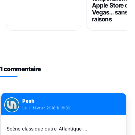
menace d’ajouter 25 %
Apple Store de 
de taxes
Vegas… sans fo
raisons
1 commentaire
Pesh
Le
11 février 2018 à 18:39
Scène classique outre-Atlantique …