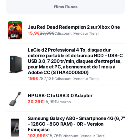
Films iTunes
Jeu Red Dead Redemption 2 sur Xbox One
15,9€
23,09€
Cdiscount (Vendeur Tiers)
LaCie d2 Professional 4 To, disque dur
externe portable et de bureau HDD – USB-C
USB 3.0, 7 200 tr/min, disques d'entreprise,
pour Mac et PC, abonnement de 1 mois à
Adobe CC (STHA4000800)
199€
282,13€
Cdiscount (Vendeur Tiers)
HP USB-C to USB 3.0 Adapter
20,26€
25,99€
Amazon
Samsung Galaxy A80 - Smartphone 4G (6,7''
- 128GO - 8GO RAM) - OR - Version
Française
193,99€
815,76€
Cdiscount (Vendeur Tiers)