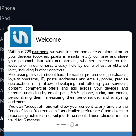
489,99€
647,51€
Fnac (Vendeur Tiers)
iPhone
iPad
DeLonghi ECAM290.22.b
357,4€
389,7€
Cdiscount (Vendeur Tiers)
Jailbreak
Applications
Welcome
Jeu FIFA 20 sur PC (code à télécharger)
Rumeurs
With our 226
partners
, we wish to store and access information on
45,98€
57,99€
Rue Du Commerce (Vendeur Tiers)
your devices (cookies, pixels in emails, etc.), combine and share
Trucs & astuces
your personal data with our partners, whether collected on this
website or in our emails, already held by some of us, or obtained
Tests
later, including in other contexts.
Processing this data (identifiers, browsing, preferences, purchases,
loyalty programs, IP, postal addresses and emails, phone, precise
Promos
geolocation, etc.) allows developing and offering you services,
content, commercial offers and ads across your devices and
Apple
screens (including by email, post, SMS, phone, audio, and video),
personalising them, measuring their performance, and analysing
Mac
audiences.
You can "accept all" and withdraw your consent at any time via the
"cookie" icon
. You can also "set detailed preferences" and object to
processing activities not subject to consent. These choices remain
À PROPOS
valid for 6 months.
powered by
Mentions légales