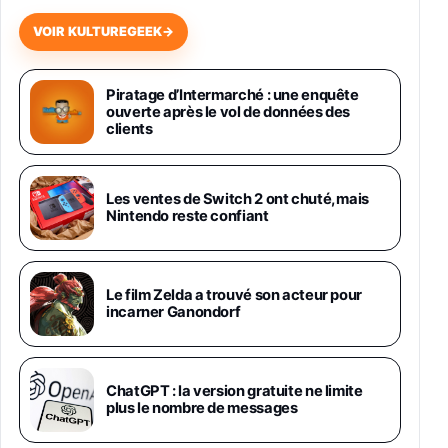
648,63€
834,71€
Fnac (Vendeur Tiers)
VOIR KULTUREGEEK
→
Samsung Galaxy Miracle Ultra, Smartphone
Android 5G avec Galaxy AI, 512 Go,
Piratage d’Intermarché : une enquête
Chargeur Secteur Rapide 25W Inclus,
ouverte après le vol de données des
Smartphone déverrouillé, Noir, Version FR
clients
1019€
1399€
Fnac (Vendeur Tiers)
Galaxy S26 Ultra 512 Go Bleu
Les ventes de Switch 2 ont chuté, mais
1019€
1399€
Nintendo reste confiant
Fnac (Vendeur Tiers)
Galaxy S26 Ultra 256 Go Violet
Le film Zelda a trouvé son acteur pour
892€
1199€
Fnac (Vendeur Tiers)
incarner Ganondorf
Philips SHK2000BL - Casque Enfant - Bleu &
Répartiteur Audio 5 Casques, Blanc
24,94€
29,96€
ChatGPT : la version gratuite ne limite
Fnac (Vendeur Tiers)
plus le nombre de messages
Asus RT-AC59U Routeur sans Fil Double