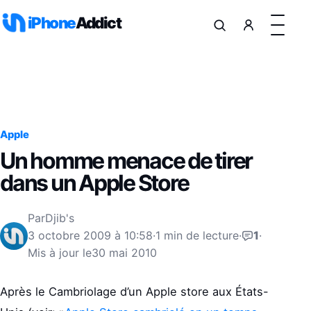
Aller au contenu
iPhone
Addict
Apple
Un homme menace de tirer
dans un Apple Store
Par
Djib's
3 octobre 2009 à 10:58
·
1 min de lecture
·
1
·
Mis à jour le
30 mai 2010
Après le Cambriolage d’un Apple store aux États-