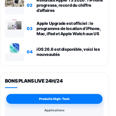
Résultats Apple T3 2026 : l’iPhone
02
progresse, record du chiffre
d’affaires
Apple Upgrade est officiel : le
03
programme de location d’iPhone,
Mac, iPad et Apple Watch aux US
iOS 26.6 est disponible, voici les
04
nouveautés
BONS PLANS LIVE 24H/24
Produits High-Tech
Applications