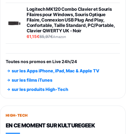
Logitech MK120 Combo Clavier et Souris
Filaires pour Windows, Souris Optique
Filaire, Connexion USB Plug And Play,
Confortable, Taille Standard, PC/Portable,
Clavier QWERTY UK - Noir
61,15€
65,97€
Amazon
PIONEER PLX-500 Blanche - Platine vinyle à
entraénement direct 3 vitesses (33-45-78
trs/min) avec pre-ampli intégré et port USB
Toutes nos promos en Live 24h/24
348,99€
384,71€
Amazon
sur les Apps iPhone, iPad, Mac & Apple TV
Smartphone SAMSUNG Galaxy S26 Ultra
sur les films iTunes
Noir 256Go
sur les produits High-Tech
891,99€
1199€
Fnac (Vendeur Tiers)
Smartphone SAMSUNG Galaxy S26+ Violet
256Go
HIGH-TECH
749,99€
1240,43€
Fnac (Vendeur Tiers)
EN CE MOMENT SUR KULTUREGEEK
Galaxy S26 256 Go Bleu