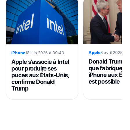
Apple
8 avril 2025 à 
iPhone
18 juin 2026 à 09:40
Donald Trump a
Apple s’associe à Intel
que fabriquer l
pour produire ses
iPhone aux État
puces aux États-Unis,
est possible
confirme Donald
Trump