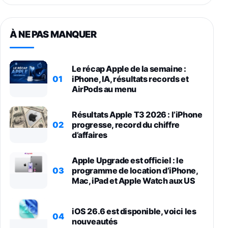
À NE PAS MANQUER
Le récap Apple de la semaine :
01
iPhone, IA, résultats records et
AirPods au menu
Résultats Apple T3 2026 : l’iPhone
02
progresse, record du chiffre
d’affaires
Apple Upgrade est officiel : le
03
programme de location d’iPhone,
Mac, iPad et Apple Watch aux US
iOS 26.6 est disponible, voici les
04
nouveautés