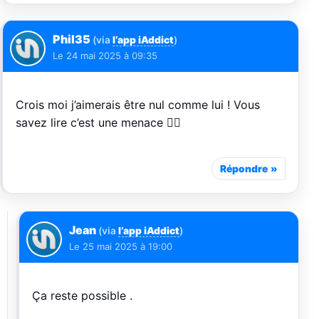
Phil35
(via
l’app iAddict
)
Le
24 mai 2025 à 09:35
Crois moi j’aimerais être nul comme lui ! Vous
savez lire c’est une menace 👈🏻
Répondre
Jean
(via
l’app iAddict
)
Le
25 mai 2025 à 19:00
Ça reste possible .