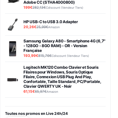
Adobe CC (STHA4000800)
199€
282,13€
Cdiscount (Vendeur Tiers)
HP USB-C to USB 3.0 Adapter
20,26€
25,99€
Amazon
Samsung Galaxy A80 - Smartphone 4G (6,7''
- 128GO - 8GO RAM) - OR - Version
Française
193,99€
815,76€
Cdiscount (Vendeur Tiers)
Logitech MK120 Combo Clavier et Souris
Filaires pour Windows, Souris Optique
Filaire, Connexion USB Plug And Play,
Confortable, Taille Standard, PC/Portable,
Clavier QWERTY UK - Noir
61,15€
65,97€
Amazon
PIONEER PLX-500 Blanche - Platine vinyle à
entraénement direct 3 vitesses (33-45-78
trs/min) avec pre-ampli intégré et port USB
Toutes nos promos en Live 24h/24
348,99€
384,71€