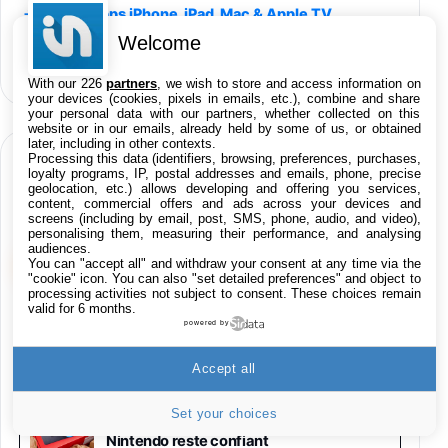
Amazon
sur les Apps iPhone, iPad, Mac & Apple TV
Welcome
Smartphone SAMSUNG Galaxy S26 Ultra
sur les films iTunes
Noir 256Go
sur les produits High-Tech
891,99€
1199€
With our 226
partners
, we wish to store and access information on
Fnac (Vendeur Tiers)
your devices (cookies, pixels in emails, etc.), combine and share
your personal data with our partners, whether collected on this
Smartphone SAMSUNG Galaxy S26+ Violet
website or in our emails, already held by some of us, or obtained
later, including in other contexts.
256Go
Processing this data (identifiers, browsing, preferences, purchases,
HIGH-TECH
749,99€
1240,43€
Fnac (Vendeur Tiers)
loyalty programs, IP, postal addresses and emails, phone, precise
geolocation, etc.) allows developing and offering you services,
EN CE MOMENT SUR KULTUREGEEK
content, commercial offers and ads across your devices and
Galaxy S26 256 Go Bleu
screens (including by email, post, SMS, phone, audio, and video),
personalising them, measuring their performance, and analysing
648,63€
834,71€
Fnac (Vendeur Tiers)
audiences.
VOIR KULTUREGEEK
→
You can "accept all" and withdraw your consent at any time via the
"cookie" icon
. You can also "set detailed preferences" and object to
Samsung Galaxy Miracle Ultra, Smartphone
processing activities not subject to consent. These choices remain
valid for 6 months.
Android 5G avec Galaxy AI, 512 Go,
Piratage d’Intermarché : une enquête
powered by
Chargeur Secteur Rapide 25W Inclus,
ouverte après le vol de données des
Smartphone déverrouillé, Noir, Version FR
clients
1019€
1399€
Fnac (Vendeur Tiers)
Accept all
Set your choices
Galaxy S26 Ultra 512 Go Bleu
Les ventes de Switch 2 ont chuté, mais
1019€
1399€
Nintendo reste confiant
Fnac (Vendeur Tiers)