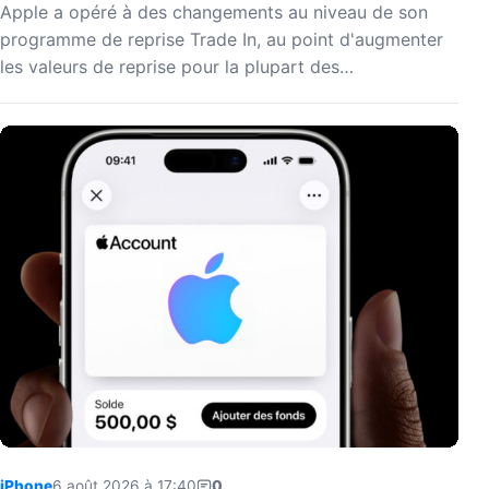
Apple a opéré à des changements au niveau de son
programme de reprise Trade In, au point d'augmenter
les valeurs de reprise pour la plupart des…
iPhone
6 août 2026 à 17:40
0