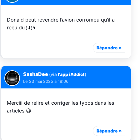
Donald peut revendre l’avion corrompu qu’il a
reçu du 🇶🇦.
Répondre
SashaDee
(via
l’app iAddict
)
Le
23 mai 2025 à 18:06
Merciii de relire et corriger les typos dans les
articles 😉
Répondre