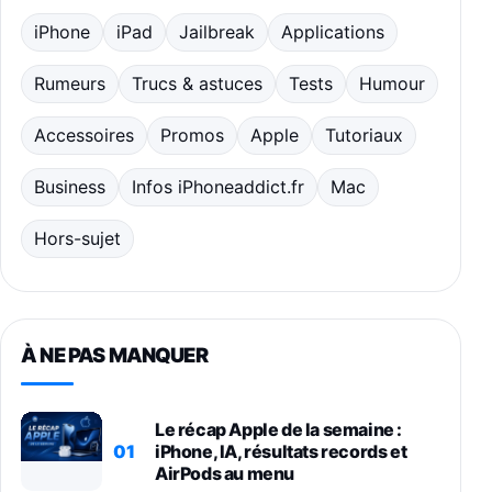
iPhone
iPad
Jailbreak
Applications
Rumeurs
Trucs & astuces
Tests
Humour
Accessoires
Promos
Apple
Tutoriaux
Business
Infos iPhoneaddict.fr
Mac
Hors-sujet
À NE PAS MANQUER
Le récap Apple de la semaine :
01
iPhone, IA, résultats records et
AirPods au menu