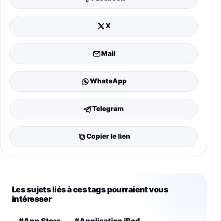
X
Mail
WhatsApp
Telegram
Copier le lien
Les sujets liés à ces tags pourraient vous
intéresser
#App Store
#Application iPad