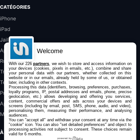
Galaxy S25 FE 6,7\" 5G Nano SIM 128 Go
CATÉGORIES
Blanc
489,99€
647,51€
Fnac (Vendeur Tiers)
iPhone
iPad
DeLonghi ECAM290.22.b
357,4€
389,7€
Cdiscount (Vendeur Tiers)
Jailbreak
Applications
Welcome
Jeu FIFA 20 sur PC (code à télécharger)
Rumeurs
With our 226
partners
, we wish to store and access information on
45,98€
57,99€
Rue Du Commerce (Vendeur Tiers)
your devices (cookies, pixels in emails, etc.), combine and share
Trucs & astuces
your personal data with our partners, whether collected on this
website or in our emails, already held by some of us, or obtained
Tests
later, including in other contexts.
Processing this data (identifiers, browsing, preferences, purchases,
loyalty programs, IP, postal addresses and emails, phone, precise
Promos
geolocation, etc.) allows developing and offering you services,
content, commercial offers and ads across your devices and
Apple
screens (including by email, post, SMS, phone, audio, and video),
personalising them, measuring their performance, and analysing
Mac
audiences.
You can "accept all" and withdraw your consent at any time via the
"cookie" icon
. You can also "set detailed preferences" and object to
processing activities not subject to consent. These choices remain
À PROPOS
valid for 6 months.
powered by