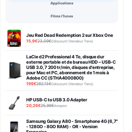
Applications
Films iTunes
Jeu Red Dead Redemption 2 sur Xbox One
15,9€
23,09€
Cdiscount (Vendeur Tiers)
LaCie d2 Professional 4 To, disque dur
externe portable et de bureau HDD – USB-C
USB 3.0, 7 200 tr/min, disques d'entreprise,
pour Mac et PC, abonnement de 1 mois à
Adobe CC (STHA4000800)
199€
282,13€
Cdiscount (Vendeur Tiers)
HP USB-C to USB 3.0 Adapter
20,26€
25,99€
Amazon
Samsung Galaxy A80 - Smartphone 4G (6,7''
- 128GO - 8GO RAM) - OR - Version
Française