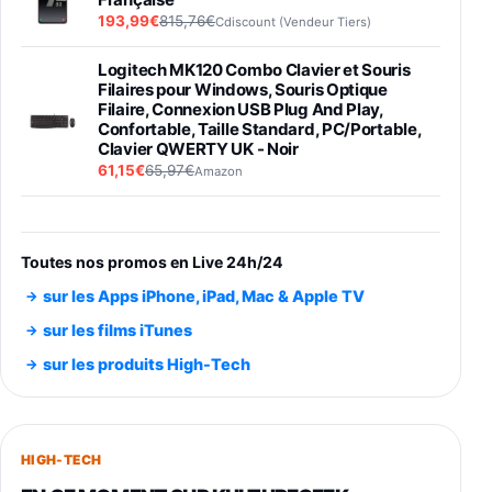
193,99€
815,76€
Cdiscount (Vendeur Tiers)
Logitech MK120 Combo Clavier et Souris
Filaires pour Windows, Souris Optique
Filaire, Connexion USB Plug And Play,
Confortable, Taille Standard, PC/Portable,
Clavier QWERTY UK - Noir
61,15€
65,97€
Amazon
PIONEER PLX-500 Blanche - Platine vinyle à
entraénement direct 3 vitesses (33-45-78
trs/min) avec pre-ampli intégré et port USB
Toutes nos promos en Live 24h/24
348,99€
384,71€
Amazon
sur les Apps iPhone, iPad, Mac & Apple TV
Smartphone SAMSUNG Galaxy S26 Ultra
sur les films iTunes
Noir 256Go
sur les produits High-Tech
891,99€
1199€
Fnac (Vendeur Tiers)
Smartphone SAMSUNG Galaxy S26+ Violet
256Go
HIGH-TECH
749,99€
1240,43€
Fnac (Vendeur Tiers)