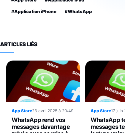
#Application iPhone
#WhatsApp
ARTICLES LIÉS
App Store
23 avril 2025 à 20:49
App Store
17 juin 202
WhatsApp rend vos
WhatsApp teste
messages davantage
messages texte