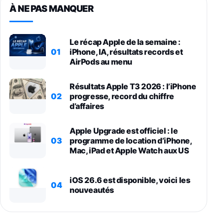
À NE PAS MANQUER
Le récap Apple de la semaine :
01
iPhone, IA, résultats records et
AirPods au menu
Résultats Apple T3 2026 : l’iPhone
02
progresse, record du chiffre
d’affaires
Apple Upgrade est officiel : le
03
programme de location d’iPhone,
Mac, iPad et Apple Watch aux US
iOS 26.6 est disponible, voici les
04
nouveautés