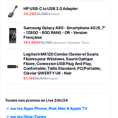
HP USB-C to USB 3.0 Adapter
20,26€
25,99€
Amazon
Samsung Galaxy A80 - Smartphone 4G (6,7''
- 128GO - 8GO RAM) - OR - Version
Française
193,99€
815,76€
Cdiscount (Vendeur Tiers)
Logitech MK120 Combo Clavier et Souris
Filaires pour Windows, Souris Optique
Filaire, Connexion USB Plug And Play,
Confortable, Taille Standard, PC/Portable,
Clavier QWERTY UK - Noir
61,15€
65,97€
Amazon
PIONEER PLX-500 Blanche - Platine vinyle à
entraénement direct 3 vitesses (33-45-78
trs/min) avec pre-ampli intégré et port USB
Toutes nos promos en Live 24h/24
348,99€
384,71€
Amazon
sur les Apps iPhone, iPad, Mac & Apple TV
Smartphone SAMSUNG Galaxy S26 Ultra
sur les films iTunes