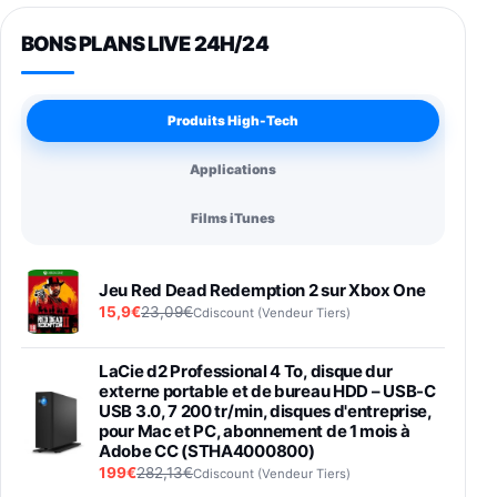
BONS PLANS LIVE 24H/24
Produits High-Tech
Applications
Films iTunes
Jeu Red Dead Redemption 2 sur Xbox One
15,9€
23,09€
Cdiscount (Vendeur Tiers)
LaCie d2 Professional 4 To, disque dur
externe portable et de bureau HDD – USB-C
USB 3.0, 7 200 tr/min, disques d'entreprise,
pour Mac et PC, abonnement de 1 mois à
Adobe CC (STHA4000800)
199€
282,13€
Cdiscount (Vendeur Tiers)