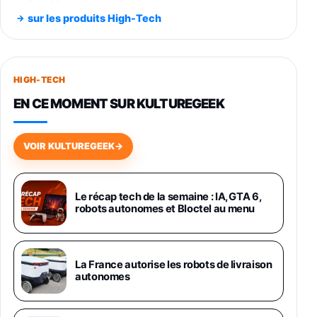
Noir 256Go
sur les produits High-Tech
891,99€
1199€
Fnac (Vendeur Tiers)
Smartphone SAMSUNG Galaxy S26+ Violet
256Go
HIGH-TECH
749,99€
1240,43€
Fnac (Vendeur Tiers)
EN CE MOMENT SUR KULTUREGEEK
Galaxy S26 256 Go Bleu
648,63€
834,71€
Fnac (Vendeur Tiers)
VOIR KULTUREGEEK
→
Samsung Galaxy Miracle Ultra, Smartphone
Android 5G avec Galaxy AI, 512 Go,
Chargeur Secteur Rapide 25W Inclus,
Le récap tech de la semaine : IA, GTA 6,
robots autonomes et Bloctel au menu
Smartphone déverrouillé, Noir, Version FR
1019€
1399€
Fnac (Vendeur Tiers)
Galaxy S26 Ultra 512 Go Bleu
La France autorise les robots de livraison
1019€
1399€
autonomes
Fnac (Vendeur Tiers)