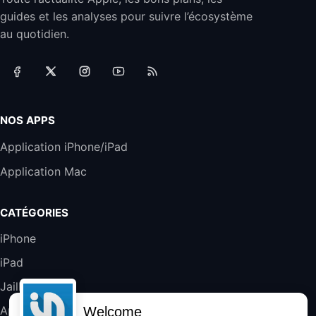
Jabra Biz 2300 - Casque Mono supra-
guides et les analyses pour suivre l’écosystème
auriculaire Quick Disconnect - Casque
Filaire avec Microphone Antibruit Pour
au quotidien.
Téléphones de Bureau
31,87€
88,29€
Amazon
Accessoire iRobot Roomba - Kit de
Rémplacement Roomba Séries 600
19,9€
23,99€
Amazon
NOS APPS
Harman Kardon SoundSticks 5 Haut-Parleur
Application iPhone/iPad
Bluetooth, Noir
Application Mac
289,47€
317,71€
Boulanger
Galaxy S25 FE 6,7\" 5G Nano SIM 128 Go
CATÉGORIES
Blanc
489,99€
647,51€
Fnac (Vendeur Tiers)
iPhone
iPad
DeLonghi ECAM290.22.b
357,4€
389,7€
Cdiscount (Vendeur Tiers)
Jailbreak
Applications
Welcome