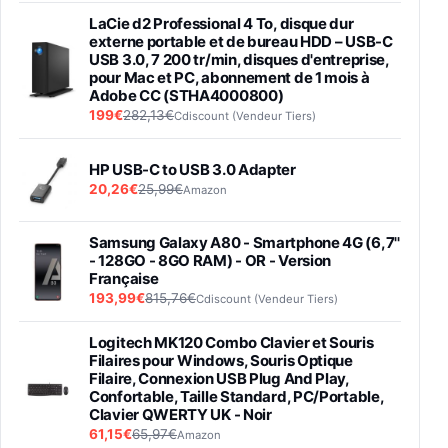
LaCie d2 Professional 4 To, disque dur
externe portable et de bureau HDD – USB-C
USB 3.0, 7 200 tr/min, disques d'entreprise,
pour Mac et PC, abonnement de 1 mois à
Adobe CC (STHA4000800)
199€
282,13€
Cdiscount (Vendeur Tiers)
HP USB-C to USB 3.0 Adapter
20,26€
25,99€
Amazon
Samsung Galaxy A80 - Smartphone 4G (6,7''
- 128GO - 8GO RAM) - OR - Version
Française
193,99€
815,76€
Cdiscount (Vendeur Tiers)
Logitech MK120 Combo Clavier et Souris
Filaires pour Windows, Souris Optique
Filaire, Connexion USB Plug And Play,
Confortable, Taille Standard, PC/Portable,
Clavier QWERTY UK - Noir
61,15€
65,97€
Amazon