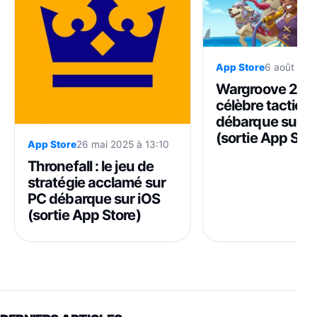
App Store
6 août 202
Wargroove 2 : l
célèbre tactical
débarque sur i
(sortie App Stor
App Store
26 mai 2025 à 13:10
Thronefall : le jeu de
stratégie acclamé sur
PC débarque sur iOS
(sortie App Store)