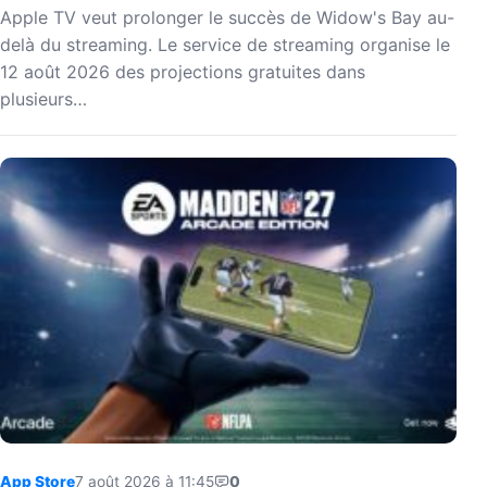
Apple TV veut prolonger le succès de Widow's Bay au-
delà du streaming. Le service de streaming organise le
12 août 2026 des projections gratuites dans
plusieurs…
App Store
7 août 2026 à 11:45
0