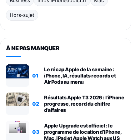
Business
Infos iPhoneaddict.fr
Mac
Hors-sujet
À NE PAS MANQUER
Le récap Apple de la semaine :
01
iPhone, IA, résultats records et
AirPods au menu
Résultats Apple T3 2026 : l’iPhone
02
progresse, record du chiffre
d’affaires
Apple Upgrade est officiel : le
03
programme de location d’iPhone,
Mac, iPad et Apple Watch aux US