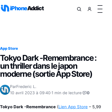
Aller au contenu
iPhone
Addict
App Store
Tokyo Dark -Remembrance :
un thriller dans le japon
moderne (sortie App Store)
Par
Frederic L.
10 avril 2023 à 09:40
·
1 min de lecture
·
0
Tokyo Dark -Remembrance
(
Lien App Store
– 5,99