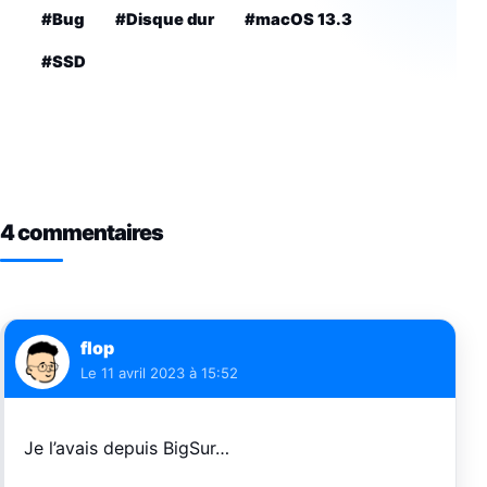
#Bug
#Disque dur
#macOS 13.3
#SSD
4 commentaires
flop
Le
11 avril 2023 à 15:52
Je l’avais depuis BigSur…