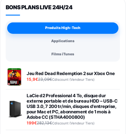
BONS PLANS LIVE 24H/24
Produits High-Tech
Applications
Films iTunes
Jeu Red Dead Redemption 2 sur Xbox One
15,9€
23,09€
Cdiscount (Vendeur Tiers)
LaCie d2 Professional 4 To, disque dur
externe portable et de bureau HDD – USB-C
USB 3.0, 7 200 tr/min, disques d'entreprise,
pour Mac et PC, abonnement de 1 mois à
Adobe CC (STHA4000800)
199€
282,13€
Cdiscount (Vendeur Tiers)