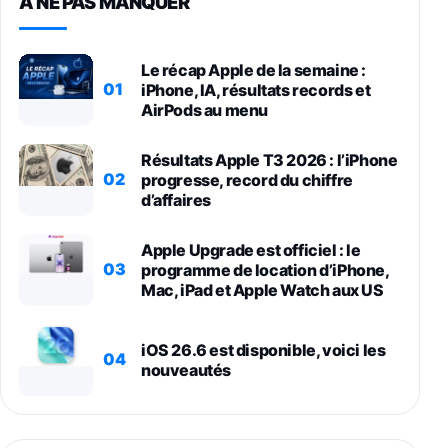
À NE PAS MANQUER
Le récap Apple de la semaine :
01
iPhone, IA, résultats records et
AirPods au menu
Résultats Apple T3 2026 : l’iPhone
02
progresse, record du chiffre
d’affaires
Apple Upgrade est officiel : le
03
programme de location d’iPhone,
Mac, iPad et Apple Watch aux US
iOS 26.6 est disponible, voici les
04
nouveautés