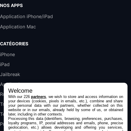
19,9€
23,99€
Amazon
NOS APPS
Harman Kardon SoundSticks 5 Haut-Parleur
Application iPhone/iPad
Bluetooth, Noir
Application Mac
289,47€
317,71€
Boulanger
Galaxy S25 FE 6,7\" 5G Nano SIM 128 Go
CATÉGORIES
Blanc
489,99€
647,51€
Fnac (Vendeur Tiers)
iPhone
iPad
DeLonghi ECAM290.22.b
357,4€
389,7€
Cdiscount (Vendeur Tiers)
Jailbreak
Applications
Welcome
Jeu FIFA 20 sur PC (code à télécharger)
Rumeurs
With our 226
partners
, we wish to store and access information on
45,98€
57,99€
Rue Du Commerce (Vendeur Tiers)
your devices (cookies, pixels in emails, etc.), combine and share
Trucs & astuces
your personal data with our partners, whether collected on this
website or in our emails, already held by some of us, or obtained
Tests
later, including in other contexts.
Processing this data (identifiers, browsing, preferences, purchases,
loyalty programs, IP, postal addresses and emails, phone, precise
Promos
geolocation, etc.) allows developing and offering you services,