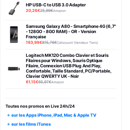
HP USB-C to USB 3.0 Adapter
20,26€
25,99€
Amazon
Samsung Galaxy A80 - Smartphone 4G (6,7''
- 128GO - 8GO RAM) - OR - Version
Française
193,99€
815,76€
Cdiscount (Vendeur Tiers)
Logitech MK120 Combo Clavier et Souris
Filaires pour Windows, Souris Optique
Filaire, Connexion USB Plug And Play,
Confortable, Taille Standard, PC/Portable,
Clavier QWERTY UK - Noir
61,15€
65,97€
Amazon
PIONEER PLX-500 Blanche - Platine vinyle à
entraénement direct 3 vitesses (33-45-78
trs/min) avec pre-ampli intégré et port USB
Toutes nos promos en Live 24h/24
348,99€
384,71€
Amazon
sur les Apps iPhone, iPad, Mac & Apple TV
Smartphone SAMSUNG Galaxy S26 Ultra
sur les films iTunes
Noir 256Go