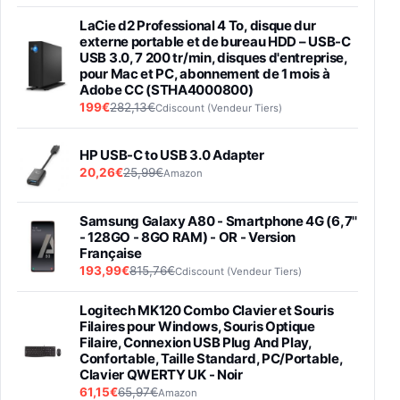
LaCie d2 Professional 4 To, disque dur
externe portable et de bureau HDD – USB-C
USB 3.0, 7 200 tr/min, disques d'entreprise,
pour Mac et PC, abonnement de 1 mois à
Adobe CC (STHA4000800)
199€
282,13€
Cdiscount (Vendeur Tiers)
HP USB-C to USB 3.0 Adapter
20,26€
25,99€
Amazon
Samsung Galaxy A80 - Smartphone 4G (6,7''
- 128GO - 8GO RAM) - OR - Version
Française
193,99€
815,76€
Cdiscount (Vendeur Tiers)
Logitech MK120 Combo Clavier et Souris
Filaires pour Windows, Souris Optique
Filaire, Connexion USB Plug And Play,
Confortable, Taille Standard, PC/Portable,
Clavier QWERTY UK - Noir
61,15€
65,97€
Amazon