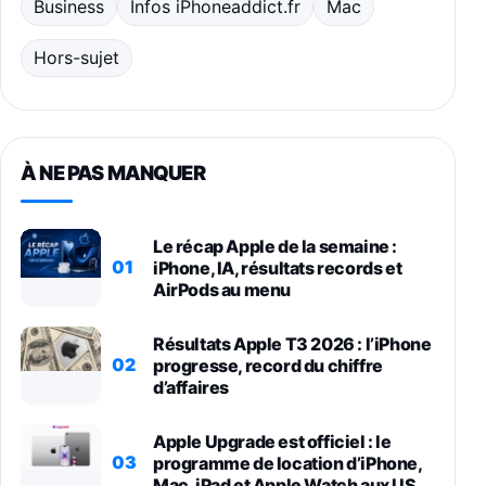
Business
Infos iPhoneaddict.fr
Mac
Hors-sujet
À NE PAS MANQUER
Le récap Apple de la semaine :
01
iPhone, IA, résultats records et
AirPods au menu
Résultats Apple T3 2026 : l’iPhone
02
progresse, record du chiffre
d’affaires
Apple Upgrade est officiel : le
03
programme de location d’iPhone,
Mac, iPad et Apple Watch aux US