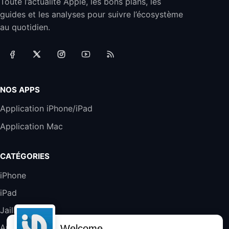
Toute l’actualité Apple, les bons plans, les
Jabra Biz 2300 - Casque Mono supra-
guides et les analyses pour suivre l’écosystème
auriculaire Quick Disconnect - Casque
Filaire avec Microphone Antibruit Pour
au quotidien.
Téléphones de Bureau
31,87€
88,29€
Amazon
Accessoire iRobot Roomba - Kit de
Rémplacement Roomba Séries 600
19,9€
23,99€
Amazon
NOS APPS
Harman Kardon SoundSticks 5 Haut-Parleur
Application iPhone/iPad
Bluetooth, Noir
Application Mac
289,47€
317,71€
Boulanger
Galaxy S25 FE 6,7\" 5G Nano SIM 128 Go
CATÉGORIES
Blanc
489,99€
647,51€
Fnac (Vendeur Tiers)
iPhone
iPad
DeLonghi ECAM290.22.b
357,4€
389,7€
Cdiscount (Vendeur Tiers)
Jailbreak
Applications
Welcome