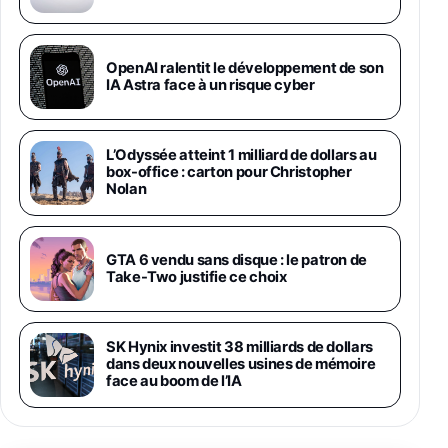
1019€
1399€
Fnac (Vendeur Tiers)
Galaxy S26 Ultra 512 Go Bleu
OpenAI ralentit le développement de son
1019€
1399€
IA Astra face à un risque cyber
Fnac (Vendeur Tiers)
Galaxy S26 Ultra 256 Go Violet
L’Odyssée atteint 1 milliard de dollars au
892€
1199€
Fnac (Vendeur Tiers)
box-office : carton pour Christopher
Nolan
Philips SHK2000BL - Casque Enfant - Bleu &
Répartiteur Audio 5 Casques, Blanc
24,94€
29,96€
GTA 6 vendu sans disque : le patron de
Fnac (Vendeur Tiers)
Take-Two justifie ce choix
Asus RT-AC59U Routeur sans Fil Double
Bande Gigabit (Serveur et Client VPN, Triple
Vlan, Mode Point d'accès et Bridge, contrôle
SK Hynix investit 38 milliards de dollars
Parental, Qos)
dans deux nouvelles usines de mémoire
39,72€
50,42€
Amazon
face au boom de l’IA
Panasonic KX-TG6822 Téléphones Sans fil
Répondeur Ecran [Version Française]