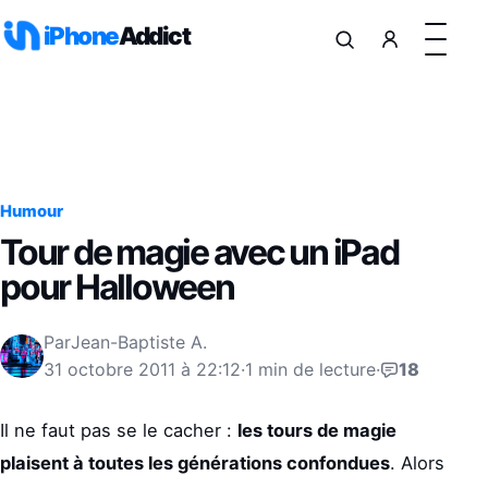
Aller au contenu
iPhone
Addict
Humour
Tour de magie avec un iPad
pour Halloween
Par
Jean-Baptiste A.
31 octobre 2011 à 22:12
·
1 min de lecture
·
18
Il ne faut pas se le cacher :
les tours de magie
plaisent à toutes les générations confondues
. Alors