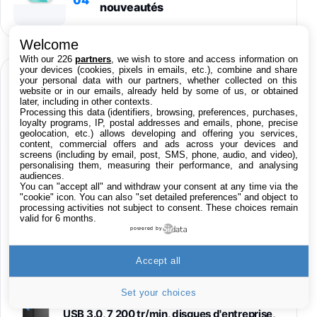
nouveautés
Welcome
With our 226
partners
, we wish to store and access information on
your devices (cookies, pixels in emails, etc.), combine and share
BONS PLANS LIVE 24H/24
your personal data with our partners, whether collected on this
website or in our emails, already held by some of us, or obtained
later, including in other contexts.
Processing this data (identifiers, browsing, preferences, purchases,
loyalty programs, IP, postal addresses and emails, phone, precise
Produits High-Tech
geolocation, etc.) allows developing and offering you services,
content, commercial offers and ads across your devices and
screens (including by email, post, SMS, phone, audio, and video),
Applications
personalising them, measuring their performance, and analysing
audiences.
You can "accept all" and withdraw your consent at any time via the
Films iTunes
"cookie" icon
. You can also "set detailed preferences" and object to
processing activities not subject to consent. These choices remain
valid for 6 months.
powered by
Jeu Red Dead Redemption 2 sur Xbox One
15,9€
23,09€
Cdiscount (Vendeur Tiers)
Accept all
LaCie d2 Professional 4 To, disque dur
Set your choices
externe portable et de bureau HDD – USB-C
USB 3.0, 7 200 tr/min, disques d'entreprise,