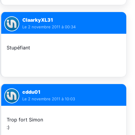
ClaarkyXL31
Le
2 novembre 2011 à 00:34
Stupéfiant
cddu01
Le
2 novembre 2011 à 10:03
Trop fort Simon
:)