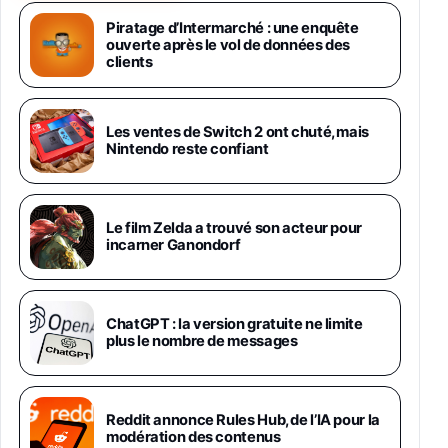
Samsung Galaxy Miracle Ultra, Smartphone
Android 5G avec Galaxy AI, 512 Go,
Piratage d’Intermarché : une enquête
Chargeur Secteur Rapide 25W Inclus,
ouverte après le vol de données des
Smartphone déverrouillé, Noir, Version FR
clients
1019€
1399€
Fnac (Vendeur Tiers)
Galaxy S26 Ultra 512 Go Bleu
Les ventes de Switch 2 ont chuté, mais
1019€
1399€
Nintendo reste confiant
Fnac (Vendeur Tiers)
Galaxy S26 Ultra 256 Go Violet
Le film Zelda a trouvé son acteur pour
892€
1199€
Fnac (Vendeur Tiers)
incarner Ganondorf
Philips SHK2000BL - Casque Enfant - Bleu &
Répartiteur Audio 5 Casques, Blanc
24,94€
29,96€
ChatGPT : la version gratuite ne limite
Fnac (Vendeur Tiers)
plus le nombre de messages
Asus RT-AC59U Routeur sans Fil Double
Bande Gigabit (Serveur et Client VPN, Triple
Vlan, Mode Point d'accès et Bridge, contrôle
Reddit annonce Rules Hub, de l’IA pour la
Parental, Qos)
modération des contenus
39,72€
50,42€
Amazon