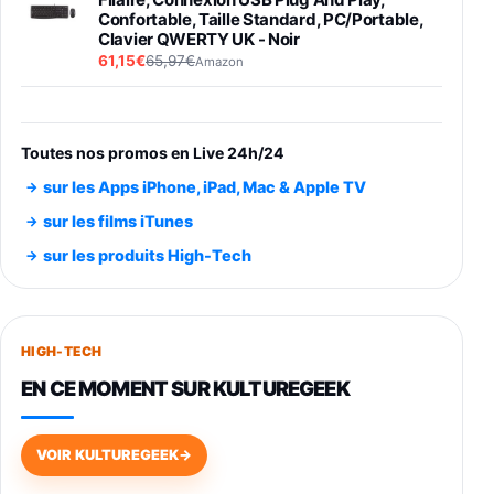
Confortable, Taille Standard, PC/Portable,
Clavier QWERTY UK - Noir
61,15€
65,97€
Amazon
PIONEER PLX-500 Blanche - Platine vinyle à
entraénement direct 3 vitesses (33-45-78
trs/min) avec pre-ampli intégré et port USB
Toutes nos promos en Live 24h/24
348,99€
384,71€
Amazon
sur les Apps iPhone, iPad, Mac & Apple TV
Smartphone SAMSUNG Galaxy S26 Ultra
sur les films iTunes
Noir 256Go
sur les produits High-Tech
891,99€
1199€
Fnac (Vendeur Tiers)
Smartphone SAMSUNG Galaxy S26+ Violet
256Go
HIGH-TECH
749,99€
1240,43€
Fnac (Vendeur Tiers)
EN CE MOMENT SUR KULTUREGEEK
Galaxy S26 256 Go Bleu
648,63€
834,71€
Fnac (Vendeur Tiers)
VOIR KULTUREGEEK
→