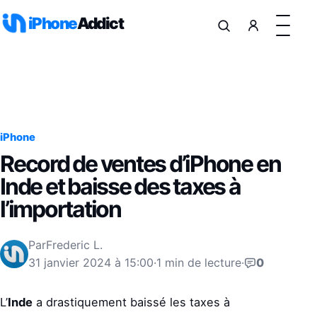
Aller au contenu
iPhone
Addict
iPhone
Record de ventes d’iPhone en
Inde et baisse des taxes à
l’importation
Par
Frederic L.
31 janvier 2024 à 15:00
·
1 min de lecture
·
0
L’
Inde
a drastiquement baissé les taxes à