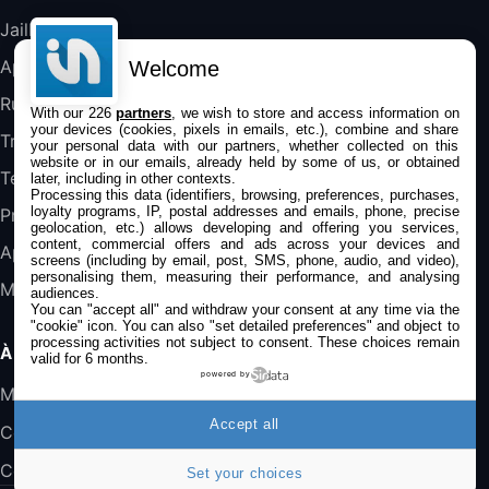
DeLonghi ECAM290.22.b
357,4€
389,7€
Cdiscount (Vendeur Tiers)
Jailbreak
Applications
Welcome
Jeu FIFA 20 sur PC (code à télécharger)
Rumeurs
With our 226
partners
, we wish to store and access information on
45,98€
57,99€
Rue Du Commerce (Vendeur Tiers)
your devices (cookies, pixels in emails, etc.), combine and share
Trucs & astuces
your personal data with our partners, whether collected on this
website or in our emails, already held by some of us, or obtained
Tests
later, including in other contexts.
Processing this data (identifiers, browsing, preferences, purchases,
loyalty programs, IP, postal addresses and emails, phone, precise
Promos
geolocation, etc.) allows developing and offering you services,
content, commercial offers and ads across your devices and
Apple
screens (including by email, post, SMS, phone, audio, and video),
personalising them, measuring their performance, and analysing
Mac
audiences.
You can "accept all" and withdraw your consent at any time via the
"cookie" icon
. You can also "set detailed preferences" and object to
processing activities not subject to consent. These choices remain
À PROPOS
valid for 6 months.
powered by
Mentions légales
Accept all
Confidentialité
Contact
Set your choices