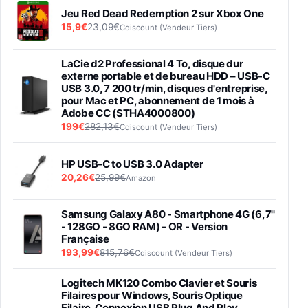
Jeu Red Dead Redemption 2 sur Xbox One
15,9€
23,09€
Cdiscount (Vendeur Tiers)
LaCie d2 Professional 4 To, disque dur
externe portable et de bureau HDD – USB-C
USB 3.0, 7 200 tr/min, disques d'entreprise,
pour Mac et PC, abonnement de 1 mois à
Adobe CC (STHA4000800)
199€
282,13€
Cdiscount (Vendeur Tiers)
HP USB-C to USB 3.0 Adapter
20,26€
25,99€
Amazon
Samsung Galaxy A80 - Smartphone 4G (6,7''
- 128GO - 8GO RAM) - OR - Version
Française
193,99€
815,76€
Cdiscount (Vendeur Tiers)
Logitech MK120 Combo Clavier et Souris
Filaires pour Windows, Souris Optique
Filaire, Connexion USB Plug And Play,