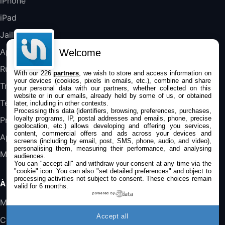
iPhone
iPad
DeLonghi ECAM290.22.b
357,4€
389,7€
Cdiscount (Vendeur Tiers)
Jailbreak
Applications
Welcome
Jeu FIFA 20 sur PC (code à télécharger)
Rumeurs
With our 226
partners
, we wish to store and access information on
45,98€
57,99€
Rue Du Commerce (Vendeur Tiers)
your devices (cookies, pixels in emails, etc.), combine and share
Trucs & astuces
your personal data with our partners, whether collected on this
website or in our emails, already held by some of us, or obtained
Tests
later, including in other contexts.
Processing this data (identifiers, browsing, preferences, purchases,
loyalty programs, IP, postal addresses and emails, phone, precise
Promos
geolocation, etc.) allows developing and offering you services,
content, commercial offers and ads across your devices and
Apple
screens (including by email, post, SMS, phone, audio, and video),
personalising them, measuring their performance, and analysing
Mac
audiences.
You can "accept all" and withdraw your consent at any time via the
"cookie" icon
. You can also "set detailed preferences" and object to
processing activities not subject to consent. These choices remain
À PROPOS
valid for 6 months.
powered by
Mentions légales
Accept all
Confidentialité