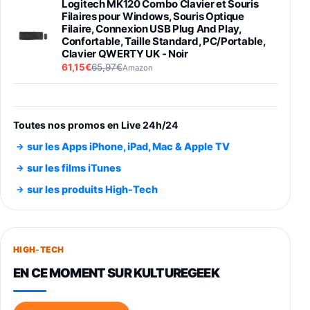
Logitech MK120 Combo Clavier et Souris
Filaires pour Windows, Souris Optique
Filaire, Connexion USB Plug And Play,
Confortable, Taille Standard, PC/Portable,
Clavier QWERTY UK - Noir
61,15€
65,97€
Amazon
PIONEER PLX-500 Blanche - Platine vinyle à
entraénement direct 3 vitesses (33-45-78
trs/min) avec pre-ampli intégré et port USB
Toutes nos promos en Live 24h/24
348,99€
384,71€
Amazon
sur les Apps iPhone, iPad, Mac & Apple TV
Smartphone SAMSUNG Galaxy S26 Ultra
sur les films iTunes
Noir 256Go
sur les produits High-Tech
891,99€
1199€
Fnac (Vendeur Tiers)
Smartphone SAMSUNG Galaxy S26+ Violet
256Go
HIGH-TECH
749,99€
1240,43€
Fnac (Vendeur Tiers)
EN CE MOMENT SUR KULTUREGEEK
Galaxy S26 256 Go Bleu
648,63€
834,71€
Fnac (Vendeur Tiers)