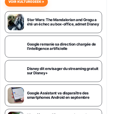
VOIR KULTUREGEEK
→
Samsung Galaxy Miracle Ultra, Smartphone
Android 5G avec Galaxy AI, 512 Go,
Chargeur Secteur Rapide 25W Inclus,
Star Wars: The Mandalorian and Grogu a
été un échec au box-office, admet Disney
Smartphone déverrouillé, Noir, Version FR
1019€
1399€
Fnac (Vendeur Tiers)
Galaxy S26 Ultra 512 Go Bleu
Google remanie sa direction chargée de
1019€
1399€
l’intelligence artificielle
Fnac (Vendeur Tiers)
Galaxy S26 Ultra 256 Go Violet
Disney dit envisager du streaming gratuit
892€
1199€
Fnac (Vendeur Tiers)
sur Disney+
Philips SHK2000BL - Casque Enfant - Bleu &
Répartiteur Audio 5 Casques, Blanc
24,94€
29,96€
Google Assistant va disparaître des
Fnac (Vendeur Tiers)
smartphones Android en septembre
Asus RT-AC59U Routeur sans Fil Double
Bande Gigabit (Serveur et Client VPN, Triple
Vlan, Mode Point d'accès et Bridge, contrôle