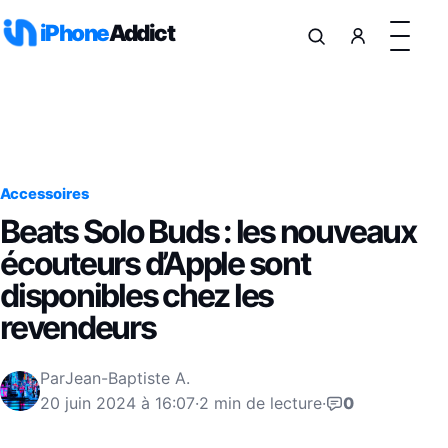
Aller au contenu
iPhone
Addict
Accessoires
Beats Solo Buds : les nouveaux
écouteurs d’Apple sont
disponibles chez les
revendeurs
Par
Jean-Baptiste A.
20 juin 2024 à 16:07
·
2 min de lecture
·
0