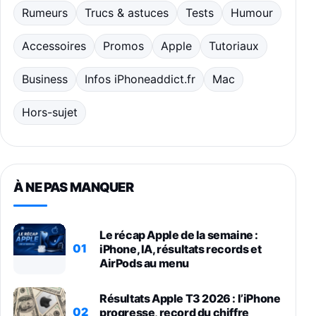
Rumeurs
Trucs & astuces
Tests
Humour
Accessoires
Promos
Apple
Tutoriaux
Business
Infos iPhoneaddict.fr
Mac
Hors-sujet
À NE PAS MANQUER
Le récap Apple de la semaine :
01
iPhone, IA, résultats records et
AirPods au menu
Résultats Apple T3 2026 : l’iPhone
02
progresse, record du chiffre