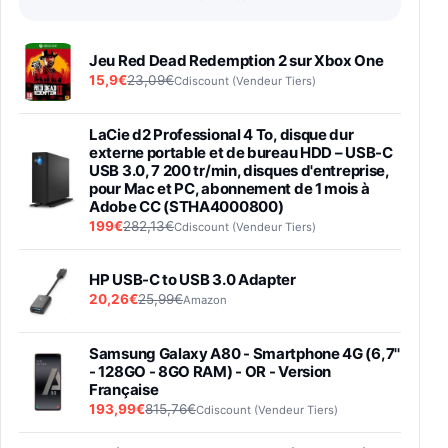
Jeu Red Dead Redemption 2 sur Xbox One
15,9€
23,09€
Cdiscount (Vendeur Tiers)
LaCie d2 Professional 4 To, disque dur
externe portable et de bureau HDD – USB-C
USB 3.0, 7 200 tr/min, disques d'entreprise,
pour Mac et PC, abonnement de 1 mois à
Adobe CC (STHA4000800)
199€
282,13€
Cdiscount (Vendeur Tiers)
HP USB-C to USB 3.0 Adapter
20,26€
25,99€
Amazon
Samsung Galaxy A80 - Smartphone 4G (6,7''
- 128GO - 8GO RAM) - OR - Version
Française
193,99€
815,76€
Cdiscount (Vendeur Tiers)