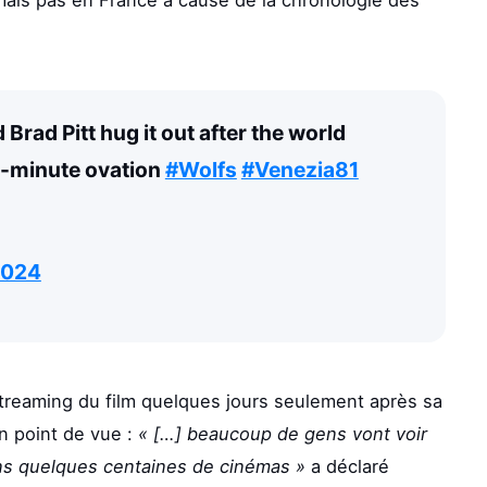
mais pas en France à cause de la chronologie des
rad Pitt hug it out after the world
5-minute ovation
#Wolfs
#Venezia81
2024
streaming du film quelques jours seulement après sa
n point de vue :
« […] beaucoup de gens vont voir
ans quelques centaines de cinémas »
a déclaré