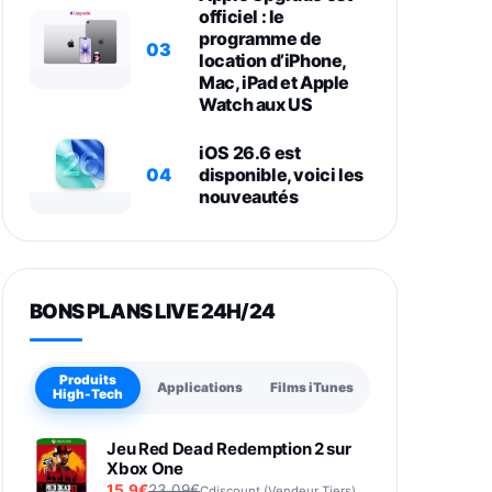
officiel : le
programme de
03
location d’iPhone,
Mac, iPad et Apple
Watch aux US
iOS 26.6 est
04
disponible, voici les
nouveautés
BONS PLANS LIVE 24H/24
Produits
Applications
Films iTunes
High-Tech
Jeu Red Dead Redemption 2 sur
Xbox One
15,9€
23,09€
Cdiscount (Vendeur Tiers)