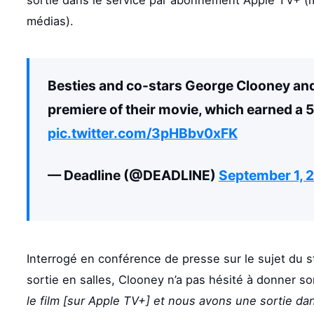
sortie dans le service par abonnement Apple TV+ (
médias).
Besties and co-stars George Clooney and B
premiere of their movie, which earned a 
pic.twitter.com/3pHBbv0xFK
— Deadline (@DEADLINE)
September 1, 
Interrogé en conférence de presse sur le sujet du 
sortie en salles, Clooney n’a pas hésité à donner so
le film [sur Apple TV+] et nous avons une sortie d