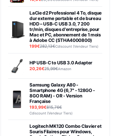
LaCie d2 Professional 4 To, disque
dur externe portable et de bureau
HDD – USB-C USB 3.0, 7 200
tr/min, disques d'entreprise, pour
Mac et PC, abonnement de 1 mois
à Adobe CC (STHA4000800)
199€
282,13€
Cdiscount (Vendeur Tiers)
HP USB-C to USB 3.0 Adapter
20,26€
25,99€
Amazon
Samsung Galaxy A80 -
Smartphone 4G (6,7'' - 128GO -
8GO RAM) - OR - Version
Française
193,99€
815,76€
Cdiscount (Vendeur Tiers)
Logitech MK120 Combo Clavier et
Souris Filaires pour Windows,