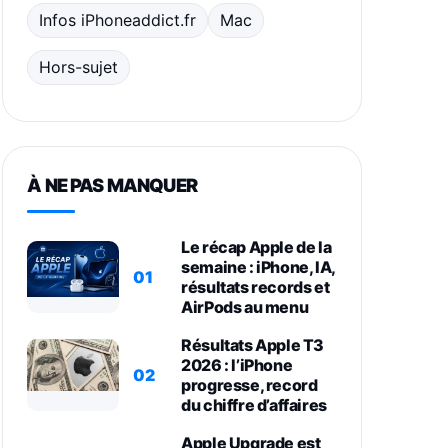
Infos iPhoneaddict.fr
Mac
Hors-sujet
À NE PAS MANQUER
Le récap Apple de la
semaine : iPhone, IA,
01
résultats records et
AirPods au menu
Résultats Apple T3
2026 : l’iPhone
02
progresse, record
du chiffre d’affaires
Apple Upgrade est