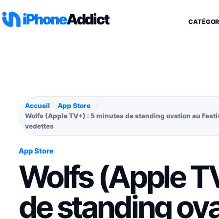
Aller au contenu
iPhone
Addict
CATÉGOR
Accueil
App Store
Wolfs (Apple TV+) : 5 minutes de standing ovation au Festiv
vedettes
App Store
Wolfs (Apple TV
de standing ova