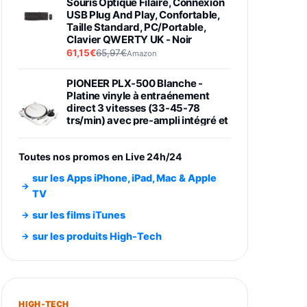
Souris Optique Filaire, Connexion
USB Plug And Play, Confortable,
Taille Standard, PC/Portable,
Clavier QWERTY UK - Noir
61,15€
65,97€
Amazon
PIONEER PLX-500 Blanche -
Platine vinyle à entraénement
direct 3 vitesses (33-45-78
trs/min) avec pre-ampli intégré et
port USB
348,99€
384,71€
Amazon
Toutes nos promos en Live 24h/24
Smartphone SAMSUNG Galaxy
sur les Apps iPhone, iPad, Mac & Apple
S26 Ultra Noir 256Go
TV
891,99€
1199€
Fnac (Vendeur Tiers)
sur les films iTunes
Smartphone SAMSUNG Galaxy
sur les produits High-Tech
S26+ Violet 256Go
749,99€
1240,43€
Fnac (Vendeur Tiers)
Galaxy S26 256 Go Bleu
HIGH-TECH