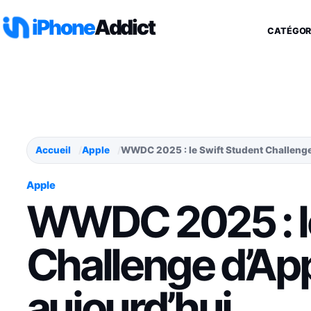
Aller au contenu
iPhone
Addict
CATÉGOR
Accueil
Apple
WWDC 2025 : le Swift Student Challenge
Apple
WWDC 2025 : le
Challenge d’Ap
aujourd’hui