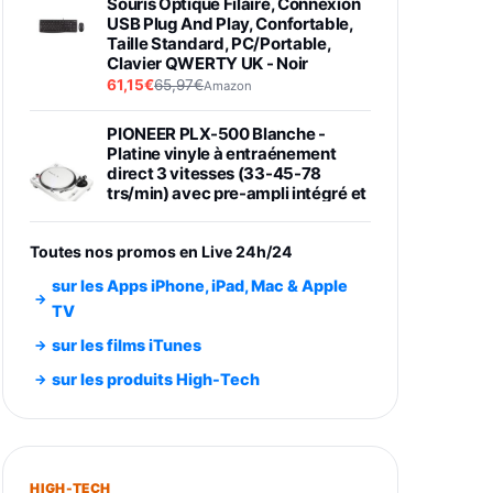
Souris Optique Filaire, Connexion
USB Plug And Play, Confortable,
Taille Standard, PC/Portable,
Clavier QWERTY UK - Noir
61,15€
65,97€
Amazon
PIONEER PLX-500 Blanche -
Platine vinyle à entraénement
direct 3 vitesses (33-45-78
trs/min) avec pre-ampli intégré et
port USB
348,99€
384,71€
Amazon
Toutes nos promos en Live 24h/24
Smartphone SAMSUNG Galaxy
sur les Apps iPhone, iPad, Mac & Apple
S26 Ultra Noir 256Go
TV
891,99€
1199€
Fnac (Vendeur Tiers)
sur les films iTunes
Smartphone SAMSUNG Galaxy
sur les produits High-Tech
S26+ Violet 256Go
749,99€
1240,43€
Fnac (Vendeur Tiers)
Galaxy S26 256 Go Bleu
HIGH-TECH