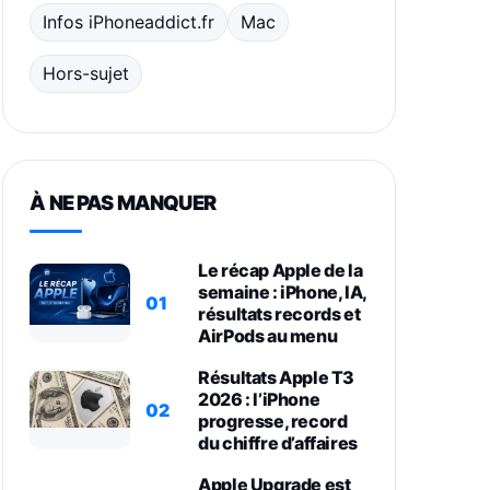
Infos iPhoneaddict.fr
Mac
Hors-sujet
À NE PAS MANQUER
Le récap Apple de la
semaine : iPhone, IA,
01
résultats records et
AirPods au menu
Résultats Apple T3
2026 : l’iPhone
02
progresse, record
du chiffre d’affaires
Apple Upgrade est