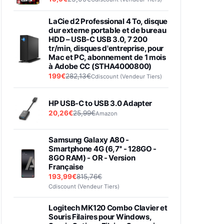
LaCie d2 Professional 4 To, disque
dur externe portable et de bureau
HDD – USB-C USB 3.0, 7 200
tr/min, disques d'entreprise, pour
Mac et PC, abonnement de 1 mois
à Adobe CC (STHA4000800)
199€
282,13€
Cdiscount (Vendeur Tiers)
HP USB-C to USB 3.0 Adapter
20,26€
25,99€
Amazon
Samsung Galaxy A80 -
Smartphone 4G (6,7'' - 128GO -
8GO RAM) - OR - Version
Française
193,99€
815,76€
Cdiscount (Vendeur Tiers)
Logitech MK120 Combo Clavier et
Souris Filaires pour Windows,