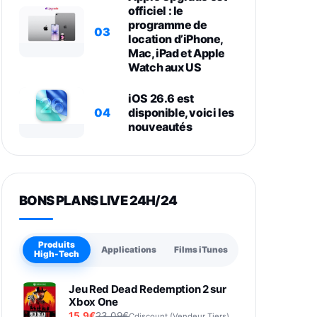
officiel : le
programme de
03
location d’iPhone,
Mac, iPad et Apple
Watch aux US
iOS 26.6 est
04
disponible, voici les
nouveautés
BONS PLANS LIVE 24H/24
Produits
Applications
Films iTunes
High-Tech
Jeu Red Dead Redemption 2 sur
Xbox One
15,9€
23,09€
Cdiscount (Vendeur Tiers)