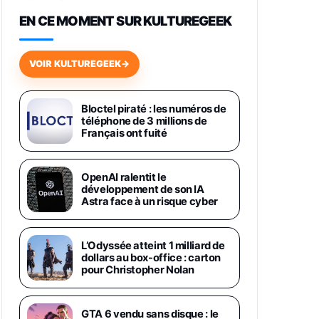
648,63€
834,71€
Fnac (Vendeur Tiers)
EN CE MOMENT SUR KULTUREGEEK
Samsung Galaxy Miracle Ultra,
Smartphone Android 5G avec
VOIR KULTUREGEEK
→
Galaxy AI, 512 Go, Chargeur
Secteur Rapide 25W Inclus,
Smartphone déverrouillé, Noir,
Version FR
Bloctel piraté : les numéros de
1019€
1399€
téléphone de 3 millions de
Fnac (Vendeur Tiers)
Français ont fuité
Galaxy S26 Ultra 512 Go Bleu
1019€
1399€
Fnac (Vendeur Tiers)
OpenAI ralentit le
développement de son IA
Astra face à un risque cyber
Galaxy S26 Ultra 256 Go Violet
892€
1199€
Fnac (Vendeur Tiers)
L’Odyssée atteint 1 milliard de
dollars au box-office : carton
Philips SHK2000BL - Casque
pour Christopher Nolan
Enfant - Bleu & Répartiteur Audio
5 Casques, Blanc
24,94€
29,96€
Fnac (Vendeur Tiers)
GTA 6 vendu sans disque : le