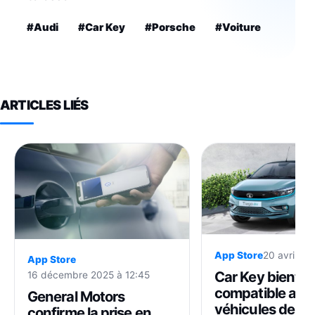
#Audi
#Car Key
#Porsche
#Voiture
ARTICLES LIÉS
App Store
20 avril 20
App Store
Car Key bientôt
16 décembre 2025 à 12:45
compatible avec
General Motors
véhicules de Ta
confirme la prise en