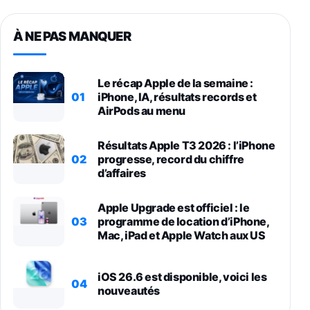
À NE PAS MANQUER
Le récap Apple de la semaine :
01
iPhone, IA, résultats records et
AirPods au menu
Résultats Apple T3 2026 : l’iPhone
02
progresse, record du chiffre
d’affaires
Apple Upgrade est officiel : le
03
programme de location d’iPhone,
Mac, iPad et Apple Watch aux US
iOS 26.6 est disponible, voici les
04
nouveautés