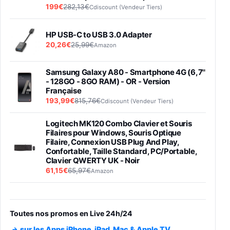
199€
282,13€
Cdiscount (Vendeur Tiers)
HP USB-C to USB 3.0 Adapter
20,26€
25,99€
Amazon
Samsung Galaxy A80 - Smartphone 4G (6,7''
- 128GO - 8GO RAM) - OR - Version
Française
193,99€
815,76€
Cdiscount (Vendeur Tiers)
Logitech MK120 Combo Clavier et Souris
Filaires pour Windows, Souris Optique
Filaire, Connexion USB Plug And Play,
Confortable, Taille Standard, PC/Portable,
Clavier QWERTY UK - Noir
61,15€
65,97€
Amazon
PIONEER PLX-500 Blanche - Platine vinyle à
entraénement direct 3 vitesses (33-45-78
trs/min) avec pre-ampli intégré et port USB
Toutes nos promos en Live 24h/24
348,99€
384,71€
Amazon
sur les Apps iPhone, iPad, Mac & Apple TV