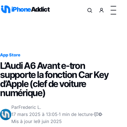
Aller au contenu
iPhone
Addict
App Store
L’Audi A6 Avant e-tron
supporte la fonction Car Key
d’Apple (clef de voiture
numérique)
Par
Frederic L.
17 mars 2025 à 13:05
·
1 min de lecture
·
0
·
Mis à jour le
9 juin 2025