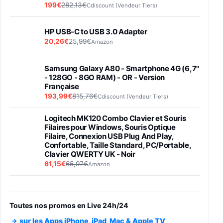
199€
282,13€
Cdiscount (Vendeur Tiers)
HP USB-C to USB 3.0 Adapter
20,26€
25,99€
Amazon
Samsung Galaxy A80 - Smartphone 4G (6,7''
- 128GO - 8GO RAM) - OR - Version
Française
193,99€
815,76€
Cdiscount (Vendeur Tiers)
Logitech MK120 Combo Clavier et Souris
Filaires pour Windows, Souris Optique
Filaire, Connexion USB Plug And Play,
Confortable, Taille Standard, PC/Portable,
Clavier QWERTY UK - Noir
61,15€
65,97€
Amazon
PIONEER PLX-500 Blanche - Platine vinyle à
entraénement direct 3 vitesses (33-45-78
trs/min) avec pre-ampli intégré et port USB
Toutes nos promos en Live 24h/24
348,99€
384,71€
Amazon
sur les Apps iPhone, iPad, Mac & Apple TV