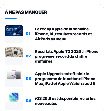
À NE PAS MANQUER
Le récap Apple de la semaine :
01
iPhone, IA, résultats records et
AirPods au menu
Résultats Apple T3 2026 : l’iPhone
02
progresse, record du chiffre
d’affaires
Apple Upgrade est officiel : le
03
programme de location d’iPhone,
Mac, iPad et Apple Watch aux US
iOS 26.6 est disponible, voici les
04
nouveautés