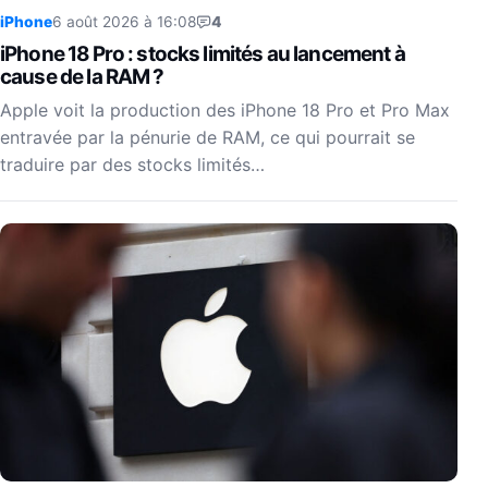
iPhone
6 août 2026 à 16:08
4
iPhone 18 Pro : stocks limités au lancement à
cause de la RAM ?
Apple voit la production des iPhone 18 Pro et Pro Max
entravée par la pénurie de RAM, ce qui pourrait se
traduire par des stocks limités…