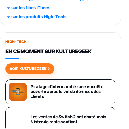
Smartphone SAMSUNG Galaxy S26 Ultra
sur les films iTunes
Noir 256Go
sur les produits High-Tech
891,99€
1199€
Fnac (Vendeur Tiers)
Smartphone SAMSUNG Galaxy S26+ Violet
256Go
HIGH-TECH
749,99€
1240,43€
Fnac (Vendeur Tiers)
EN CE MOMENT SUR KULTUREGEEK
Galaxy S26 256 Go Bleu
648,63€
834,71€
Fnac (Vendeur Tiers)
VOIR KULTUREGEEK
→
Samsung Galaxy Miracle Ultra, Smartphone
Android 5G avec Galaxy AI, 512 Go,
Piratage d’Intermarché : une enquête
Chargeur Secteur Rapide 25W Inclus,
ouverte après le vol de données des
Smartphone déverrouillé, Noir, Version FR
clients
1019€
1399€
Fnac (Vendeur Tiers)
Galaxy S26 Ultra 512 Go Bleu
Les ventes de Switch 2 ont chuté, mais
1019€
1399€
Nintendo reste confiant
Fnac (Vendeur Tiers)