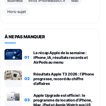
Business
Infos iPhoneaddict.fr
Mac
Hors-sujet
À NE PAS MANQUER
Le récap Apple de la semaine :
01
iPhone, IA, résultats records et
AirPods au menu
Résultats Apple T3 2026 : l’iPhone
02
progresse, record du chiffre
d’affaires
Apple Upgrade est officiel : le
03
programme de location d’iPhone,
Mac, iPad et Apple Watch aux US