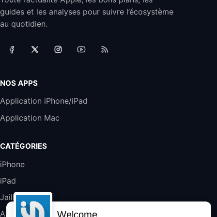
Jabra Biz 2300 - Casque Mono supra-
guides et les analyses pour suivre l’écosystème
auriculaire Quick Disconnect - Casque
Filaire avec Microphone Antibruit Pour
au quotidien.
Téléphones de Bureau
31,87€
88,29€
Amazon
Accessoire iRobot Roomba - Kit de
Rémplacement Roomba Séries 600
19,9€
23,99€
Amazon
NOS APPS
Harman Kardon SoundSticks 5 Haut-Parleur
Application iPhone/iPad
Bluetooth, Noir
Application Mac
289,47€
317,71€
Boulanger
Galaxy S25 FE 6,7\" 5G Nano SIM 128 Go
CATÉGORIES
Blanc
489,99€
647,51€
Fnac (Vendeur Tiers)
iPhone
iPad
DeLonghi ECAM290.22.b
357,4€
389,7€
Cdiscount (Vendeur Tiers)
Jailbreak
Applications
Welcome