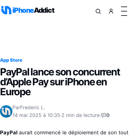
Aller au contenu
iPhone
Addict
App Store
PayPal lance son concurrent
d’Apple Pay sur iPhone en
Europe
Par
Frederic L.
14 mai 2025 à 10:35
·
2 min de lecture
·
0
PayPal
aurait commencé le déploiement de son tout