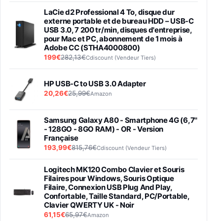
LaCie d2 Professional 4 To, disque dur
externe portable et de bureau HDD – USB-C
USB 3.0, 7 200 tr/min, disques d'entreprise,
pour Mac et PC, abonnement de 1 mois à
Adobe CC (STHA4000800)
199€
282,13€
Cdiscount (Vendeur Tiers)
HP USB-C to USB 3.0 Adapter
20,26€
25,99€
Amazon
Samsung Galaxy A80 - Smartphone 4G (6,7''
- 128GO - 8GO RAM) - OR - Version
Française
193,99€
815,76€
Cdiscount (Vendeur Tiers)
Logitech MK120 Combo Clavier et Souris
Filaires pour Windows, Souris Optique
Filaire, Connexion USB Plug And Play,
Confortable, Taille Standard, PC/Portable,
Clavier QWERTY UK - Noir
61,15€
65,97€
Amazon