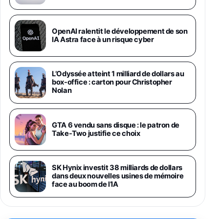
1019€
1399€
Fnac (Vendeur Tiers)
Galaxy S26 Ultra 512 Go Bleu
OpenAI ralentit le développement de son
1019€
1399€
IA Astra face à un risque cyber
Fnac (Vendeur Tiers)
Galaxy S26 Ultra 256 Go Violet
L’Odyssée atteint 1 milliard de dollars au
892€
1199€
Fnac (Vendeur Tiers)
box-office : carton pour Christopher
Nolan
Philips SHK2000BL - Casque Enfant - Bleu &
Répartiteur Audio 5 Casques, Blanc
24,94€
29,96€
GTA 6 vendu sans disque : le patron de
Fnac (Vendeur Tiers)
Take-Two justifie ce choix
Asus RT-AC59U Routeur sans Fil Double
Bande Gigabit (Serveur et Client VPN, Triple
Vlan, Mode Point d'accès et Bridge, contrôle
SK Hynix investit 38 milliards de dollars
Parental, Qos)
dans deux nouvelles usines de mémoire
39,72€
50,42€
Amazon
face au boom de l’IA
Panasonic KX-TG6822 Téléphones Sans fil
Répondeur Ecran [Version Française]