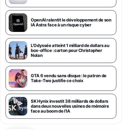
1019€
1399€
Fnac (Vendeur Tiers)
Galaxy S26 Ultra 512 Go Bleu
OpenAI ralentit le développement de son
1019€
1399€
IA Astra face à un risque cyber
Fnac (Vendeur Tiers)
Galaxy S26 Ultra 256 Go Violet
L’Odyssée atteint 1 milliard de dollars au
892€
1199€
Fnac (Vendeur Tiers)
box-office : carton pour Christopher
Nolan
Philips SHK2000BL - Casque Enfant - Bleu &
Répartiteur Audio 5 Casques, Blanc
24,94€
29,96€
GTA 6 vendu sans disque : le patron de
Fnac (Vendeur Tiers)
Take-Two justifie ce choix
Asus RT-AC59U Routeur sans Fil Double
Bande Gigabit (Serveur et Client VPN, Triple
Vlan, Mode Point d'accès et Bridge, contrôle
SK Hynix investit 38 milliards de dollars
Parental, Qos)
dans deux nouvelles usines de mémoire
39,72€
50,42€
Amazon
face au boom de l’IA
Panasonic KX-TG6822 Téléphones Sans fil
Répondeur Ecran [Version Française]