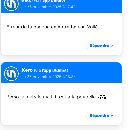
Max
(via
l’app iAddict
)
Le
26 novembre 2025 à 17:42
Erreur de la banque en votre faveur. Voilà.
Répondre
Xero
(via
l’app iAddict
)
Le
26 novembre 2025 à 18:34
Perso je mets le mail direct à la poubelle. 🤣🤣
Répondre