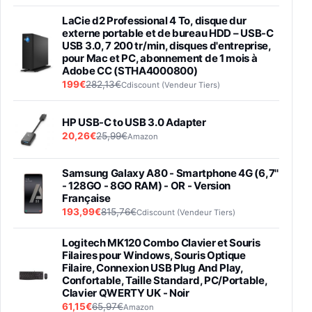
LaCie d2 Professional 4 To, disque dur
externe portable et de bureau HDD – USB-C
USB 3.0, 7 200 tr/min, disques d'entreprise,
pour Mac et PC, abonnement de 1 mois à
Adobe CC (STHA4000800)
199€
282,13€
Cdiscount (Vendeur Tiers)
HP USB-C to USB 3.0 Adapter
20,26€
25,99€
Amazon
Samsung Galaxy A80 - Smartphone 4G (6,7''
- 128GO - 8GO RAM) - OR - Version
Française
193,99€
815,76€
Cdiscount (Vendeur Tiers)
Logitech MK120 Combo Clavier et Souris
Filaires pour Windows, Souris Optique
Filaire, Connexion USB Plug And Play,
Confortable, Taille Standard, PC/Portable,
Clavier QWERTY UK - Noir
61,15€
65,97€
Amazon