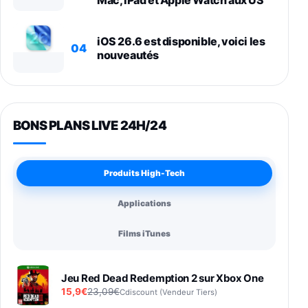
Mac, iPad et Apple Watch aux US
iOS 26.6 est disponible, voici les
04
nouveautés
BONS PLANS LIVE 24H/24
Produits High-Tech
Applications
Films iTunes
Jeu Red Dead Redemption 2 sur Xbox One
15,9€
23,09€
Cdiscount (Vendeur Tiers)