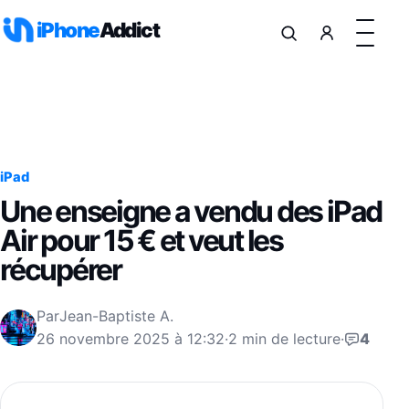
Aller au contenu
iPhone
Addict
iPad
Une enseigne a vendu des iPad
Air pour 15 € et veut les
récupérer
Par
Jean-Baptiste A.
26 novembre 2025 à 12:32
·
2 min de lecture
·
4