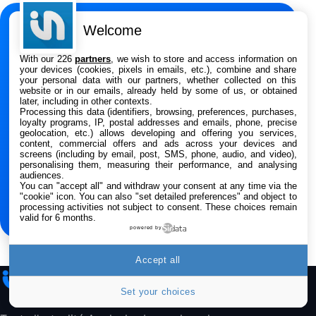
31,67€
47,96€
Amazon
Welcome
NEWSLETTER
Smartphone APPLE iPhone 15 Noir 128Go
Ne manquez rien de
With our 226
partners
, we wish to store and access information on
489,99€
499,99€
Boulanger
l’actualité Apple
your devices (cookies, pixels in emails, etc.), combine and share
your personal data with our partners, whether collected on this
website or in our emails, already held by some of us, or obtained
Recevez les dernières news, rumeurs, tests et
later, including in other contexts.
Smartphone APPLE iPhone 15 Bleu 128Go
Processing this data (identifiers, browsing, preferences, purchases,
bons plans chaque semaine.
489,99€
499,99€
Boulanger
loyalty programs, IP, postal addresses and emails, phone, precise
geolocation, etc.) allows developing and offering you services,
content, commercial offers and ads across your devices and
screens (including by email, post, SMS, phone, audio, and video),
Adresse e-mail
Samsung Galaxy A56 5G, Smartphone
personalising them, measuring their performance, and analysing
Android, 128 Go, Smartphone déverrouillé,
audiences.
Gris
You can "accept all" and withdraw your consent at any time via the
S’inscrire
"cookie" icon
. You can also "set detailed preferences" and object to
284,99€
431,39€
Cdiscount (Vendeur Tiers)
processing activities not subject to consent. These choices remain
valid for 6 months.
Jabra Biz 1500 USB-A Casque Stereo -
powered by
Casque Filaire avec Microphone Antibruit,
Unité de Contrôle et Protection contre les
Accept all
Pics de Volume pour Téléphones de Bureau
iPhone
Addict
et Softphones
Set your choices
44,43€
66,9€
Amazon