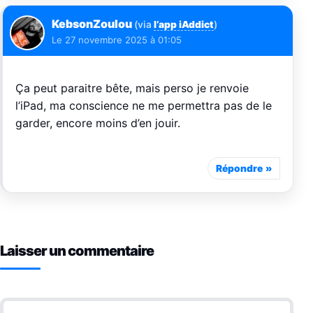
KebsonZoulou
(via
l’app iAddict
)
Le
27 novembre 2025 à 01:05
Ça peut paraitre bête, mais perso je renvoie
l’iPad, ma conscience ne me permettra pas de le
garder, encore moins d’en jouir.
Répondre
Laisser un commentaire
Commentaire