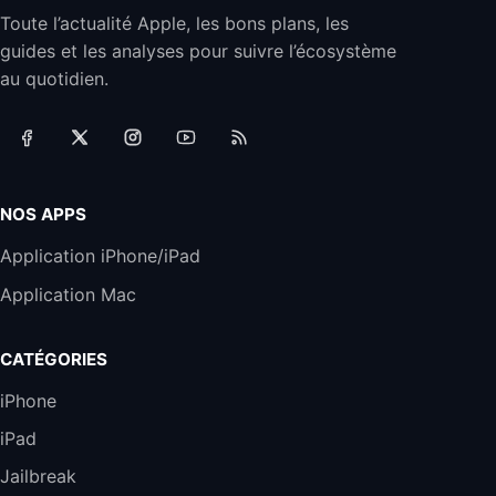
489,99€
499,99€
Boulanger
Toute l’actualité Apple, les bons plans, les
guides et les analyses pour suivre l’écosystème
Smartphone APPLE iPhone 15 Bleu 128Go
au quotidien.
489,99€
499,99€
Boulanger
Samsung Galaxy A56 5G, Smartphone
Android, 128 Go, Smartphone déverrouillé,
Gris
NOS APPS
284,99€
431,39€
Cdiscount (Vendeur Tiers)
Application iPhone/iPad
Jabra Biz 1500 USB-A Casque Stereo -
Casque Filaire avec Microphone Antibruit,
Application Mac
Unité de Contrôle et Protection contre les
Pics de Volume pour Téléphones de Bureau
et Softphones
CATÉGORIES
44,43€
66,9€
Amazon
iPhone
Jabra Biz 2300 - Casque Mono supra-
auriculaire Quick Disconnect - Casque
iPad
Filaire avec Microphone Antibruit Pour
Jailbreak
Téléphones de Bureau