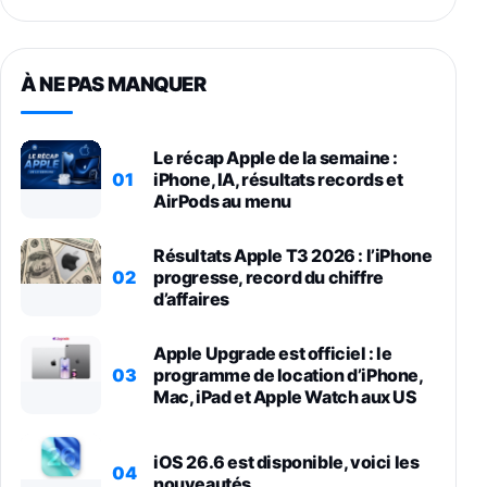
À NE PAS MANQUER
Le récap Apple de la semaine :
01
iPhone, IA, résultats records et
AirPods au menu
Résultats Apple T3 2026 : l’iPhone
02
progresse, record du chiffre
d’affaires
Apple Upgrade est officiel : le
03
programme de location d’iPhone,
Mac, iPad et Apple Watch aux US
iOS 26.6 est disponible, voici les
04
nouveautés