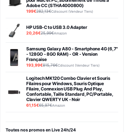
pour Mac et PC, abonnement de 1 mois à
Adobe CC (STHA4000800)
199€
282,13€
Cdiscount (Vendeur Tiers)
HP USB-C to USB 3.0 Adapter
20,26€
25,99€
Amazon
Samsung Galaxy A80 - Smartphone 4G (6,7''
- 128GO - 8GO RAM) - OR - Version
Française
193,99€
815,76€
Cdiscount (Vendeur Tiers)
Logitech MK120 Combo Clavier et Souris
Filaires pour Windows, Souris Optique
Filaire, Connexion USB Plug And Play,
Confortable, Taille Standard, PC/Portable,
Clavier QWERTY UK - Noir
61,15€
65,97€
Amazon
PIONEER PLX-500 Blanche - Platine vinyle à
entraénement direct 3 vitesses (33-45-78
trs/min) avec pre-ampli intégré et port USB
Toutes nos promos en Live 24h/24