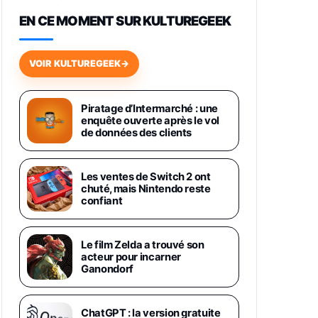
648,63€
834,71€
Fnac (Vendeur Tiers)
EN CE MOMENT SUR KULTUREGEEK
Samsung Galaxy Miracle Ultra,
Smartphone Android 5G avec
VOIR KULTUREGEEK
→
Galaxy AI, 512 Go, Chargeur
Secteur Rapide 25W Inclus,
Smartphone déverrouillé, Noir,
Version FR
Piratage d’Intermarché : une
1019€
1399€
enquête ouverte après le vol
Fnac (Vendeur Tiers)
de données des clients
Galaxy S26 Ultra 512 Go Bleu
1019€
1399€
Fnac (Vendeur Tiers)
Les ventes de Switch 2 ont
chuté, mais Nintendo reste
confiant
Galaxy S26 Ultra 256 Go Violet
892€
1199€
Fnac (Vendeur Tiers)
Le film Zelda a trouvé son
acteur pour incarner
Philips SHK2000BL - Casque
Ganondorf
Enfant - Bleu & Répartiteur Audio
5 Casques, Blanc
24,94€
29,96€
Fnac (Vendeur Tiers)
ChatGPT : la version gratuite