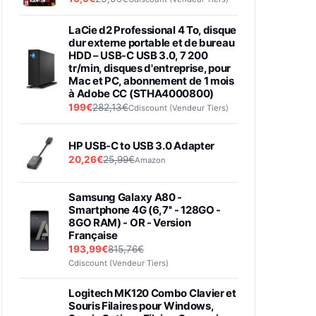
LaCie d2 Professional 4 To, disque
dur externe portable et de bureau
HDD – USB-C USB 3.0, 7 200
tr/min, disques d'entreprise, pour
Mac et PC, abonnement de 1 mois
à Adobe CC (STHA4000800)
199€
282,13€
Cdiscount (Vendeur Tiers)
HP USB-C to USB 3.0 Adapter
20,26€
25,99€
Amazon
Samsung Galaxy A80 -
Smartphone 4G (6,7'' - 128GO -
8GO RAM) - OR - Version
Française
193,99€
815,76€
Cdiscount (Vendeur Tiers)
Logitech MK120 Combo Clavier et
Souris Filaires pour Windows,