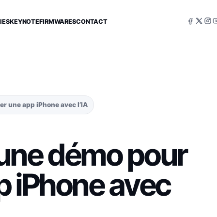
IES
KEYNOTE
FIRMWARES
CONTACT
r une app iPhone avec l’IA
 une démo pour
p iPhone avec