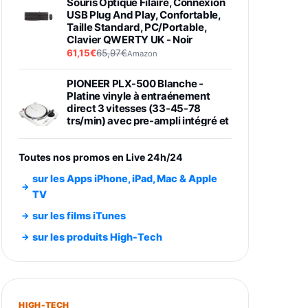
Souris Optique Filaire, Connexion
USB Plug And Play, Confortable,
Taille Standard, PC/Portable,
Clavier QWERTY UK - Noir
61,15€
65,97€
Amazon
PIONEER PLX-500 Blanche -
Platine vinyle à entraénement
direct 3 vitesses (33-45-78
trs/min) avec pre-ampli intégré et
port USB
348,99€
384,71€
Amazon
Toutes nos promos en Live 24h/24
Smartphone SAMSUNG Galaxy
sur les Apps iPhone, iPad, Mac & Apple
S26 Ultra Noir 256Go
TV
891,99€
1199€
Fnac (Vendeur Tiers)
sur les films iTunes
Smartphone SAMSUNG Galaxy
sur les produits High-Tech
S26+ Violet 256Go
749,99€
1240,43€
Fnac (Vendeur Tiers)
Galaxy S26 256 Go Bleu
HIGH-TECH