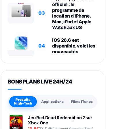
officiel : le
programme de
03
location d’iPhone,
Mac, iPad et Apple
Watch aux US
iOS 26.6 est
04
disponible, voici les
nouveautés
BONS PLANS LIVE 24H/24
Produits
Applications
Films iTunes
High-Tech
Jeu Red Dead Redemption 2 sur
Xbox One
15,9€
23,09€
Cdiscount (Vendeur Tiers)