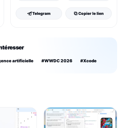
Telegram
Copier le lien
intéresser
gence artificielle
#WWDC 2026
#Xcode