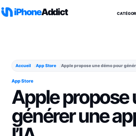
Aller au contenu
iPhone
Addict
CATÉGOR
Accueil
App Store
Apple propose une démo pour génére
App Store
Apple propose
générer une ap
l’IA