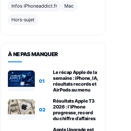
Infos iPhoneaddict.fr
Mac
Hors-sujet
À NE PAS MANQUER
Le récap Apple de la
semaine : iPhone, IA,
01
résultats records et
AirPods au menu
Résultats Apple T3
2026 : l’iPhone
02
progresse, record
du chiffre d’affaires
Apple Upgrade est